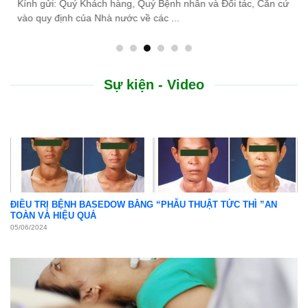
do thiên tai lũ lụt, Bệnh viện Bình Dân ...
Sự kiện - Video
ĐIỀU TRỊ BỆNH BASEDOW BẰNG “PHẪU THUẬT TỨC THÌ ”AN
TOÀN VÀ HIỆU QUẢ
05/06/2024