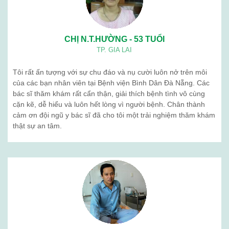
CHỊ N.T.HƯỜNG - 53 TUỔI
TP. GIA LAI
Tôi rất ấn tượng với sự chu đáo và nụ cười luôn nở trên môi
của các bạn nhân viên tại Bệnh viện Bình Dân Đà Nẵng. Các
bác sĩ thăm khám rất cẩn thận, giải thích bệnh tình vô cùng
cặn kẽ, dễ hiểu và luôn hết lòng vì người bệnh. Chân thành
cảm ơn đội ngũ y bác sĩ đã cho tôi một trải nghiệm thăm khám
thật sự an tâm.