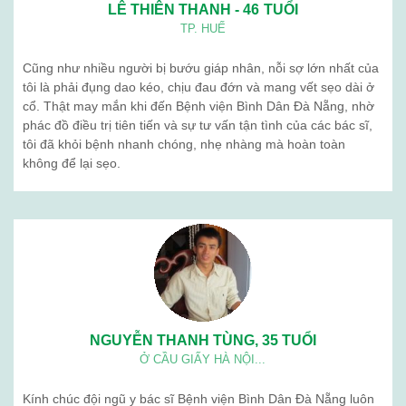
LÊ THIÊN THANH - 46 TUỔI
TP. HUẾ
Cũng như nhiều người bị bướu giáp nhân, nỗi sợ lớn nhất của
tôi là phải đụng dao kéo, chịu đau đớn và mang vết sẹo dài ở
cổ. Thật may mắn khi đến Bệnh viện Bình Dân Đà Nẵng, nhờ
phác đồ điều trị tiên tiến và sự tư vấn tận tình của các bác sĩ,
tôi đã khỏi bệnh nhanh chóng, nhẹ nhàng mà hoàn toàn
không để lại sẹo.
NGUYỄN THANH TÙNG, 35 TUỔI
Ở CẦU GIẤY HÀ NỘI...
Kính chúc đội ngũ y bác sĩ Bệnh viện Bình Dân Đà Nẵng luôn