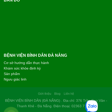
BẢN ĐỒ
BỆNH VIỆN BÌNH DÂN ĐÀ NẴNG
Cơ sở hướng dẫn thực hành
Khám sức khỏe định kỳ
Sản phẩm
Ngưu giác linh
Giới thiệu
Blog
Liên hệ
BỆNH VIỆN BÌNH DÂN (ĐÀ NẴNG) . Địa chỉ: 376 Trần Cao Vân -
Thanh Khê - Đà Nẵng. Điện thoạị: 02363 714 030