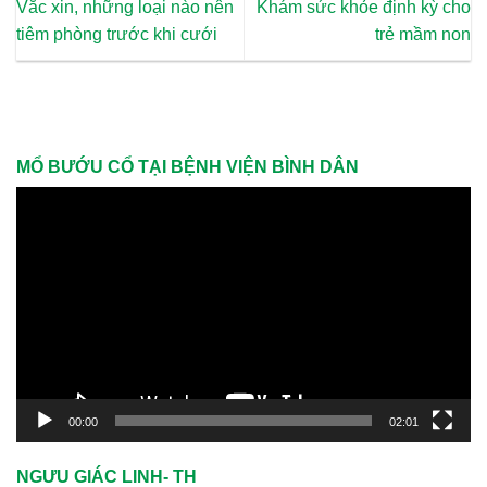
Vắc xin, những loại nào nên
Khám sức khỏe định kỳ cho
tiêm phòng trước khi cưới
trẻ mầm non
MỔ BƯỚU CỔ TẠI BỆNH VIỆN BÌNH DÂN
Trình
chơi
Video
00:00
02:01
NGƯU GIÁC LINH- TH