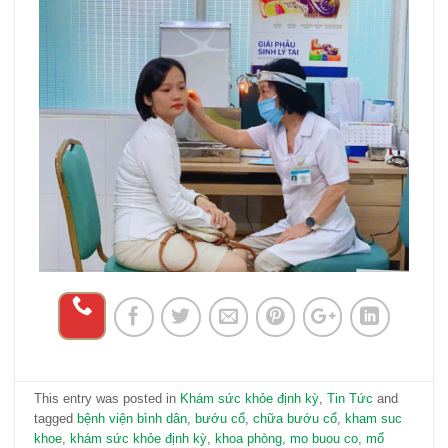
This entry was posted in
Khám sức khỏe định kỳ
,
Tin Tức
and
tagged
bệnh viện bình dân
,
bướu cổ
,
chữa bướu cổ
,
kham suc
khoe
,
khám sức khỏe định kỳ
,
khoa phòng
,
mo buou co
,
mổ