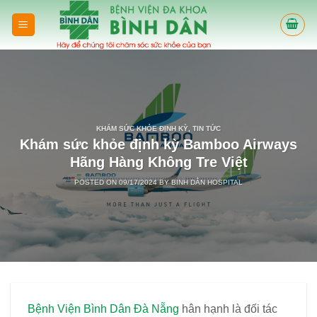
Skip
to
content
KHÁM SỨC KHỎE ĐỊNH KỲ
,
TIN TỨC
Khám sức khỏe định kỳ Bamboo Airways
Hãng Hàng Không Tre Việt
POSTED ON
09/17/2024
BY
BINH DÂN HOSPITAL
Bệnh Viện Bình Dân Đà Nẵng
hân hạnh là đối tác