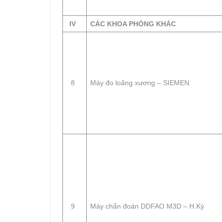
IV
CÁC KHOA PHÒNG KHÁC
8
Máy đo loãng xương – SIEMEN
9
Máy chẩn đoán DDFAO M3D – H.Kỳ