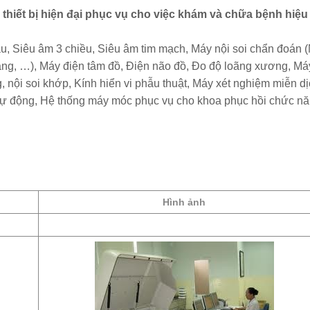
thiết bị hiện đại phục vụ cho việc khám và chữa bệnh hiệu
àu, Siêu âm 3 chiều, Siêu âm tim mạch, Máy nội soi chẩn đoán (
 tràng, …), Máy điện tâm đồ, Điện não đồ, Đo độ loãng xương, Má
ng, nội soi khớp, Kính hiển vi phẫu thuật, Máy xét nghiệm miễn d
 tự động, Hệ thống máy móc phục vụ cho khoa phục hồi chức n
Hình ảnh