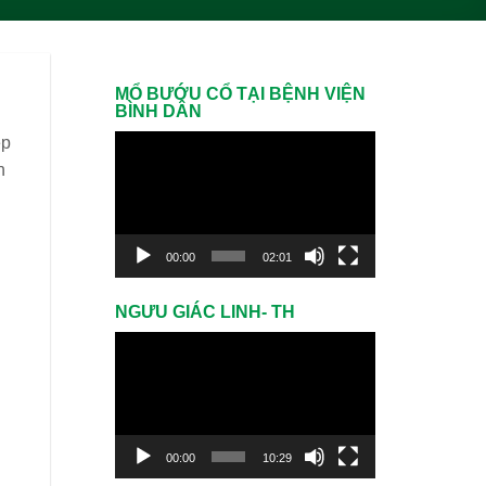
MỔ BƯỚU CỔ TẠI BỆNH VIỆN
BÌNH DÂN
ép
Trình
n
chơi
Video
00:00
02:01
NGƯU GIÁC LINH- TH
Trình
chơi
Video
00:00
10:29