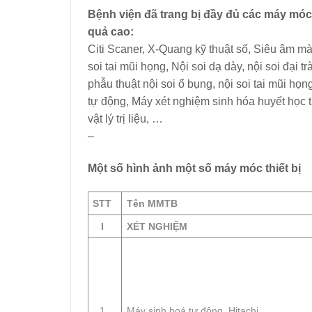
Bệnh viện đã trang bị đầy đủ các máy móc 
quả cao:
Citi Scaner, X-Quang kỹ thuật số, Siêu âm m
soi tai mũi họng, Nội soi dạ dày, nội soi đại
phẫu thuật nội soi ổ bụng, nội soi tai mũi họ
tự động, Máy xét nghiệm sinh hóa huyết học
vật lý trị liệu, …
–
Một số hình ảnh một số máy móc thiết bị
STT
Tên MMTB
I
XÉT NGHIỆM
1
Máy sinh hoá tự động Hitachi