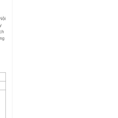
Nội
y
ịch
ăng