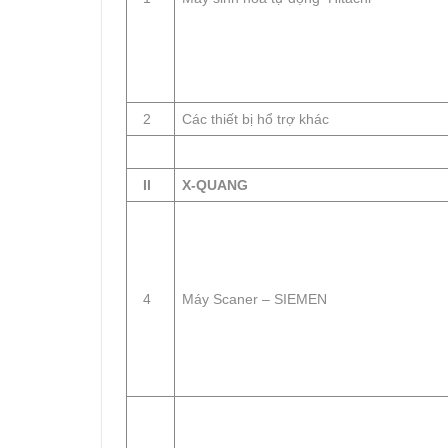
2
Các thiết bị hổ trợ khác
II
X-QUANG
4
Máy Scaner – SIEMEN