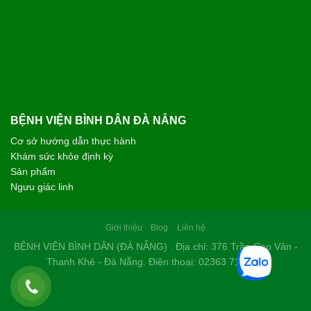
BỆNH VIỆN BÌNH DÂN ĐÀ NẴNG
Cơ sở hướng dẫn thực hành
Khám sức khỏe định kỳ
Sản phẩm
Ngưu giác linh
Giới thiệu
Blog
Liên hệ
BỆNH VIỆN BÌNH DÂN (ĐÀ NẴNG) . Địa chỉ: 376 Trần Cao Vân -
Thanh Khê - Đà Nẵng. Điện thoạị: 02363 714 030