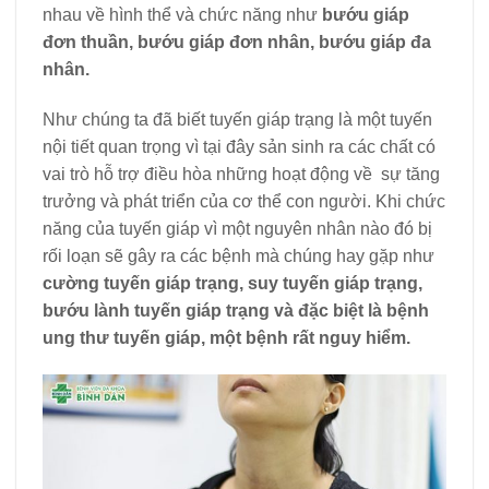
nhau về hình thể và chức năng như
bướu gi
áp
đơn thu
ần, bướu gi
áp đơn nhân, bư
ớu gi
áp đa
nhân.
Như chúng ta đã biết tuyến giáp trạng là một tuyến
nội tiết quan trọng vì tại đây sản sinh ra các chất có
vai trò hỗ trợ điều hòa những hoạt động về sự tăng
trưởng và phát triển của cơ thể con người. Khi chức
năng của tuyến giáp vì một nguyên nhân nào đó bị
rối loạn sẽ gây ra các bệnh mà chúng hay gặp như
cường tuyến gi
áp tr
ạng, suy tuyến gi
áp tr
ạng,
bướu l
ành tuy
ến gi
áp tr
ạng v
à đ
ặc biệt l
à b
ệnh
ung thư tuyến gi
áp, m
ột bệnh rất nguy hiểm.