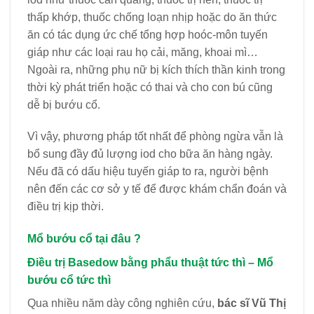
thấp khớp, thuốc chống loạn nhịp hoặc do ăn thức
ăn có tác dụng ức chế tổng hợp hoóc-môn tuyến
giáp như các loại rau họ cải, măng, khoai mì…
Ngoài ra, những phụ nữ bị kích thích thần kinh trong
thời kỳ phát triển hoặc có thai và cho con bú cũng
dễ bị bướu cổ.
Vì vậy, phương pháp tốt nhất để phòng ngừa vẫn là
bổ sung đầy đủ lượng iod cho bữa ăn hàng ngày.
Nếu đã có dấu hiệu tuyến giáp to ra, người bệnh
nên đến các cơ sở y tế để được khám chẩn đoán và
điều trị kịp thời.
Mổ bướu cổ
tại đâu ?
Điều trị Basedow bằng phẩu thuật tức thì – Mổ
bướu cổ tức thì
Qua nhiều năm dày công nghiên cứu,
bác sĩ Vũ Thị