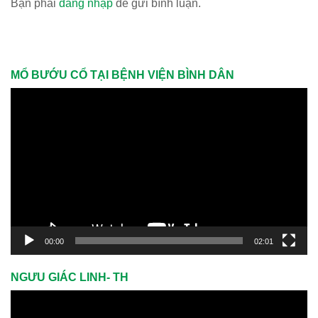
Bạn phải
đăng nhập
để gửi bình luận.
MỔ BƯỚU CỔ TẠI BỆNH VIỆN BÌNH DÂN
Trình
chơi
Video
00:00
02:01
NGƯU GIÁC LINH- TH
Trình
chơi