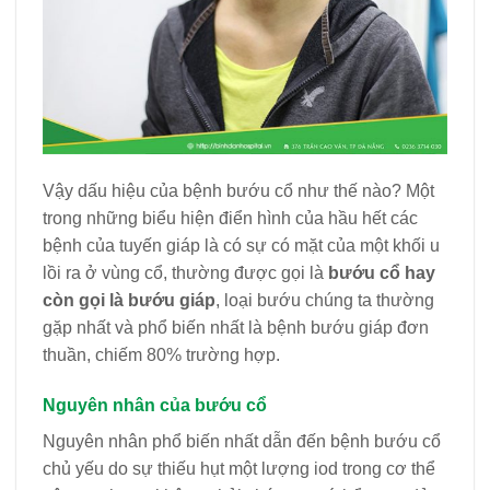
Vậy dấu hiệu của bệnh bướu cổ như thế nào? Một
trong những biểu hiện điển hình của hầu hết các
bệnh của tuyến giáp là có sự có mặt của một khối u
lồi ra ở vùng cổ, thường được gọi là
bư
ớu cổ hay
c
òn g
ọi l
à bư
ớu gi
áp
, loại bướu chúng ta thường
gặp nhất và phổ biến nhất là bệnh bướu giáp đơn
thuần, chiếm 80% trường hợp.
Nguy
ên nhân c
ủ
a bư
ớ
u c
ổ
Nguyên nhân phổ biến nhất dẫn đến bệnh bướu cổ
chủ yếu do sự thiếu hụt một lượng iod trong cơ thể