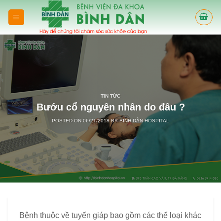
Skip
to
content
TIN TỨC
Bướu cổ nguyên nhân do đâu ?
POSTED ON
06/21/2018
BY
BINH DÂN HOSPITAL
Bệnh thuộc về tuyến giáp bao gồm các thể loại khác