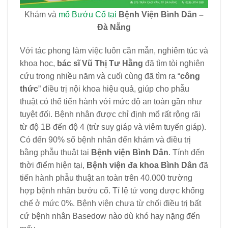
Khám và
mổ Bướu Cổ tại
Bệnh Viện Bình Dân –
Đà Nẵng
Với tác phong làm việc luôn cần mẫn, nghiêm túc và
khoa học,
bác sĩ Vũ Thị Tư Hằng
đã tìm tòi nghiên
cứu trong nhiều năm và cuối cùng đã tìm ra “
công
thức
” điều trị nội khoa hiệu quả, giúp cho phẫu
thuật có thể tiến hành với mức độ an toàn gần như
tuyệt đối. Bệnh nhân được chỉ định mổ rất rộng rãi
từ độ 1B đến độ 4 (trừ suy giáp và viêm tuyến giáp).
Có đến 90% số bệnh nhân đến khám và điều trị
bằng phẫu thuật tại
Bệnh viện Bình Dân
. Tính đến
thời điểm hiện tại,
Bệnh viện đa khoa Bình Dân
đã
tiến hành phẫu thuật an toàn trên 40.000 trường
hợp bệnh nhân bướu cổ. Tỉ lệ tử vong được khống
chế ở mức 0%. Bệnh viện chưa từ chối điều trị bất
cứ bệnh nhân Basedow nào dù khó hay nặng đến