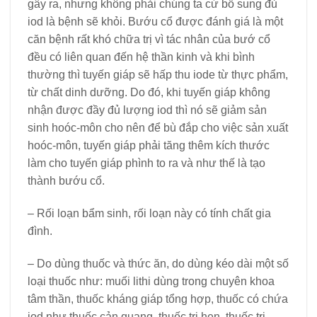
gây ra, nhưng không phải chúng ta cứ bổ sung đủ
iod là bệnh sẽ khỏi. Bướu cổ được đánh giá là một
căn bệnh rất khó chữa trị vì tác nhân của bướ cổ
đều có liên quan đến hệ thần kinh và khi bình
thường thì tuyến giáp sẽ hấp thu iode từ thực phẩm,
từ chất dinh dưỡng. Do đó, khi tuyến giáp không
nhận được đầy đủ lượng iod thì nó sẽ giảm sản
sinh hoóc-môn cho nên để bù đắp cho việc sản xuất
hoóc-môn, tuyến giáp phải tăng thêm kích thước
làm cho tuyến giáp phình to ra và như thế là tạo
thành bướu cổ.
– Rối loạn bẩm sinh, rối loạn này có tính chất gia
đình.
– Do dùng thuốc và thức ăn, do dùng kéo dài một số
loại thuốc như: muối lithi dùng trong chuyên khoa
tâm thần, thuốc kháng giáp tổng hợp, thuốc có chứa
iod như thuốc cản quang, thuốc trị hen, thuốc trị