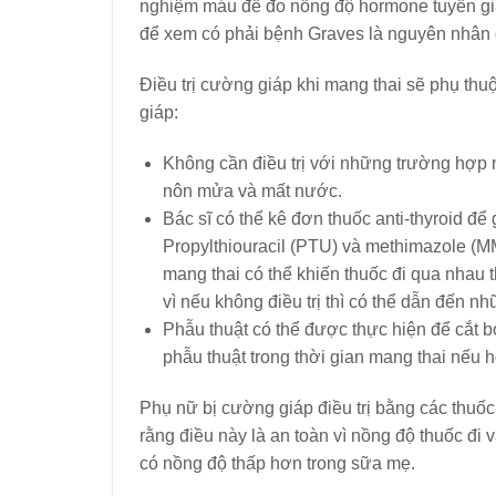
nghiệm máu để đo nồng độ hormone tuyến giáp
để xem có phải bệnh Graves là nguyên nhân 
Điều trị cường giáp khi mang thai sẽ phụ thuộ
giáp:
Không cần điều trị với những trường hợp n
nôn mửa và mất nước.
Bác sĩ có thể kê đơn thuốc anti-thyroid 
Propylthiouracil (PTU) và methimazole (M
mang thai có thể khiến thuốc đi qua nhau t
vì nếu không điều trị thì có thể dẫn đến 
Phẫu thuật có thể được thực hiện để cắt b
phẫu thuật trong thời gian mang thai nếu 
Phụ nữ bị cường giáp điều trị bằng các thuố
rằng điều này là an toàn vì nồng độ thuốc đ
có nồng độ thấp hơn trong sữa mẹ.