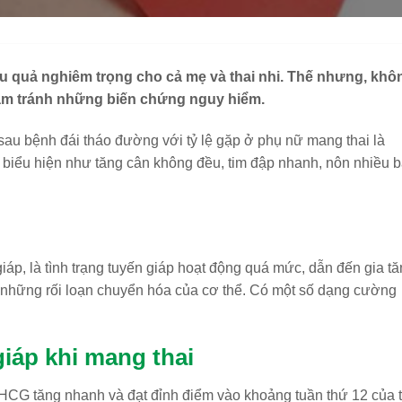
ậu quả nghiêm trọng cho cả mẹ và thai nhi. Thế nhưng, khô
 nhằm tránh những biến chứng nguy hiểm.
 sau bệnh đái tháo đường với tỷ lệ gặp ở phụ nữ mang thai
là
biểu hiện như tăng cân không đều, tim đập nhanh, nôn nhiều b
iáp, là tình trạng tuyến giáp hoạt động quá mức, dẫn đến gia t
 những rối loạn chuyển hóa của cơ thể. Có một số dạng cường
iáp khi mang thai
HCG tăng nhanh và đạt đỉnh điểm vào khoảng tuần thứ 12 của t