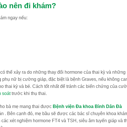
ào nên đi khám
?
hám ngay nếu:
 có thể xảy ra do những thay đổi hormone của thai kỳ và những
 phụ nữ bị cường giáp, đặc biệt là bệnh Graves, nếu không ca
cho thai kỳ và bé. Cách tốt nhất để tránh các biến chứng của cư
 soát
trước khi thụ thai.
 cho bà mẹ mang thai được
Bệnh viện Đa khoa Bình Dân Đà
 sản . Bên cạnh đó, mẹ bầu sẽ được các bác sĩ chuyên khoa khá
m các xét nghiệm hormone FT4 và TSH, siêu âm tuyến giáp và t