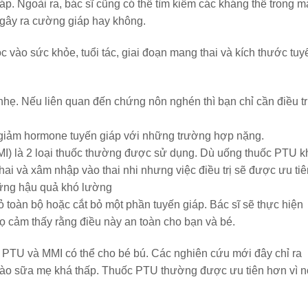
. Ngoài ra, bác sĩ cũng có thể tìm kiếm các kháng thể trong 
gây ra cường giáp hay không.
c vào sức khỏe, tuổi tác, giai đoạn mang thai và kích thước tuy
hẹ. Nếu liên quan đến chứng nôn nghén thì bạn chỉ cần điều tr
để giảm hormone tuyến giáp với những trường hợp nặng.
MI) là 2 loại thuốc thường được sử dụng. Dù uống thuốc PTU k
hai và xâm nhập vào thai nhi nhưng việc điều trị sẽ được ưu tiê
những hậu quả khó lường
ỏ toàn bộ hoặc cắt bỏ một phần tuyến giáp. Bác sĩ sẽ thực hiện
họ cảm thấy rằng điều này an toàn cho bạn và bé.
c PTU và MMI có thể cho bé bú. Các nghiên cứu mới đây chỉ ra
i vào sữa mẹ khá thấp. Thuốc PTU thường được ưu tiên hơn vì n