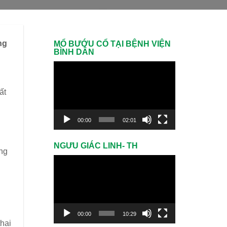
ng
MỔ BƯỚU CỔ TẠI BỆNH VIỆN
BÌNH DÂN
Trình
chơi
ất
Video
00:00
02:01
NGƯU GIÁC LINH- TH
ăng
Trình
chơi
Video
00:00
10:29
hai