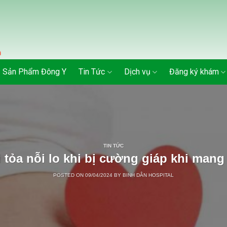
Sản Phẩm Đông Y
Tin Tức
Dịch vụ
Đăng ký khám
TIN TỨC
i tỏa nỗi lo khi bị cường giáp khi mang 
POSTED ON
09/04/2024
BY
BINH DÂN HOSPITAL