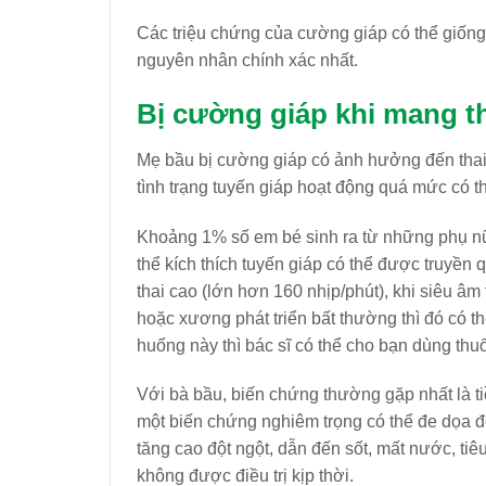
Các triệu chứng của cường giáp có thể giống
nguyên nhân chính xác nhất.
Bị cường giáp khi mang t
Mẹ bầu bị cường giáp có ảnh hưởng đến thai 
tình trạng tuyến giáp hoạt động quá mức có t
Khoảng 1% số em bé sinh ra từ những phụ n
thể kích thích tuyến giáp có thể được truyền
thai cao (lớn hơn 160 nhịp/phút), khi siêu âm
hoặc xương phát triển bất thường thì đó có th
huống này thì bác sĩ có thể cho bạn dùng thuố
Với bà bầu, biến chứng thường gặp nhất là tiề
một biến chứng nghiêm trọng có thể đe dọa đ
tăng cao đột ngột, dẫn đến sốt, mất nước, ti
không được điều trị kịp thời.