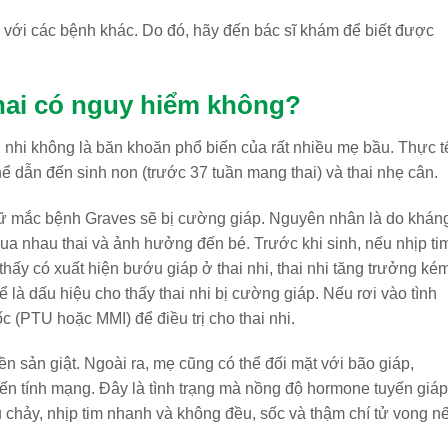
 với các bệnh khác. Do đó, hãy đến bác sĩ khám để biết được
hai có nguy hiểm không?
nhi không là băn khoăn phổ biến của rất nhiều mẹ bầu. Thực t
hể dẫn đến sinh non (trước 37 tuần mang thai) và thai nhẹ cân.
ữ mắc bệnh Graves sẽ bị cường giáp. Nguyên nhân là do khán
 qua nhau thai và ảnh hưởng đến bé. Trước khi sinh, nếu nhịp ti
 thấy có xuất hiện bướu giáp ở thai nhi, thai nhi tăng trưởng ké
ể là dấu hiệu cho thấy thai nhi bị cường giáp. Nếu rơi vào tình
c (PTU hoặc MMI) để điều trị cho thai nhi.
n sản giật. Ngoài ra, mẹ cũng có thể đối mặt với bão giáp,
ến tính mạng. Đây là tình trạng mà nồng độ hormone tuyến giáp
êu chảy, nhịp tim nhanh và không đều, sốc và thậm chí tử vong n