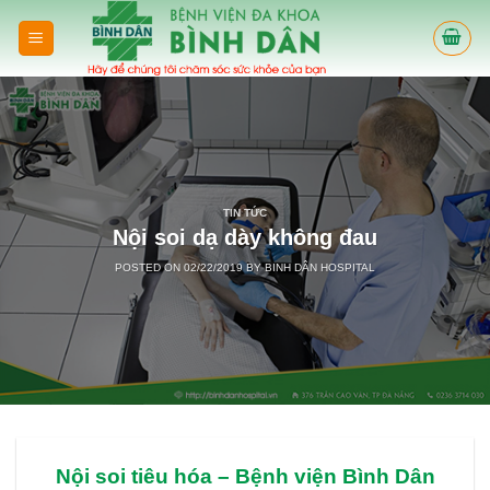
Skip
to
content
TIN TỨC
Nội soi dạ dày không đau
POSTED ON
02/22/2019
BY
BINH DÂN HOSPITAL
Nội soi tiêu hóa –
Bệnh viện Bình Dân