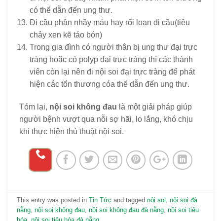
có thể dẫn đến ung thư.
Đi cầu phân nhầy máu hay rối loạn đi cầu(tiêu
chảy xen kẽ táo bón)
Trong gia đình có người thân bị ung thư đại trực
tràng hoặc có polyp đại trực tràng thì các thành
viên còn lại nên đi nội soi đại trực tràng để phát
hiện các tổn thương cóa thể dẫn đến ung thư.
Tóm lại,
nội soi không đau
là một giải pháp giúp
người bệnh vượt qua nỗi sợ hãi, lo lắng, khó chịu
khi thực hiện thủ thuật nội soi.
This entry was posted in
Tin Tức
and tagged
nội soi
,
nội soi đà
nẵng
,
nội soi không đau
,
nội soi không đau đà nẵng
,
nội soi tiêu
hóa
,
nội soi tiêu hóa đà nẵng
.