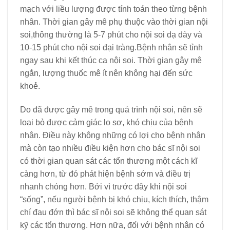
mạch với liều lượng được tính toán theo từng bệnh
nhân. Thời gian gây mê phụ thuộc vào thời gian nội
soi,thông thường là 5-7 phút cho nội soi dạ dày và
10-15 phút cho nội soi đại tràng.Bệnh nhân sẽ tỉnh
ngay sau khi kết thúc ca nội soi. Thời gian gây mê
ngắn, lượng thuốc mê ít nên không hại đến sức
khoẻ.
Do đã được gây mê trong quá trình nội soi, nên sẽ
loại bỏ được cảm giác lo sơ, khó chịu của bệnh
nhân. Điều này không những có lợi cho bệnh nhân
mà còn tạo nhiều điều kiện hơn cho bác sĩ nội soi
có thời gian quan sát các tổn thương một cách kĩ
càng hơn, từ đó phát hiện bệnh sớm và điều trị
nhanh chóng hơn. Bởi vì trước đây khi nội soi
“sống”, nếu người bệnh bị khó chịu, kích thích, thậm
chí đau đớn thì bác sĩ nội soi sẽ không thể quan sát
kỹ các tổn thương. Hơn nữa, đối với bệnh nhân có