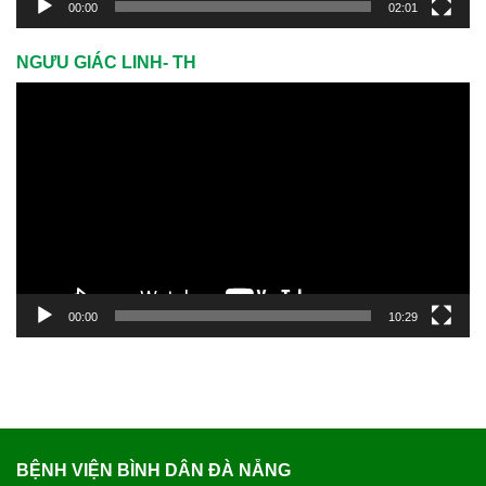
00:00
02:01
NGƯU GIÁC LINH- TH
Trình
chơi
Video
00:00
10:29
BỆNH VIỆN BÌNH DÂN ĐÀ NẴNG