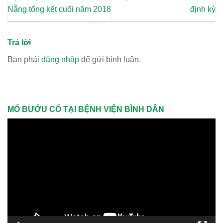
Nẵng tổng kết cuối năm 2018
định kỳ
Trả lời
Bạn phải
đăng nhập
để gửi bình luận.
MỔ BƯỚU CỔ TẠI BỆNH VIỆN BÌNH DÂN
Trình
chơi
Video