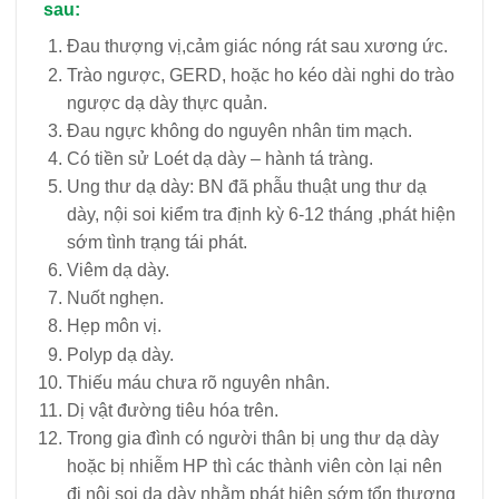
sau:
Đau thượng vị,cảm giác nóng rát sau xương ức.
Trào ngược, GERD, hoặc ho kéo dài nghi do trào
ngược dạ dày thực quản.
Đau ngực không do nguyên nhân tim mạch.
Có tiền sử Loét dạ dày – hành tá tràng.
Ung thư dạ dày: BN đã phẫu thuật ung thư dạ
dày, nội soi kiểm tra định kỳ 6-12 tháng ,phát hiện
sớm tình trạng tái phát.
Viêm dạ dày.
Nuốt nghẹn.
Hẹp môn vị.
Polyp dạ dày.
Thiếu máu chưa rõ nguyên nhân.
Dị vật đường tiêu hóa trên.
Trong gia đình có người thân bị ung thư dạ dày
hoặc bị nhiễm HP thì các thành viên còn lại nên
đi nội soi dạ dày nhằm phát hiện sớm tổn thương