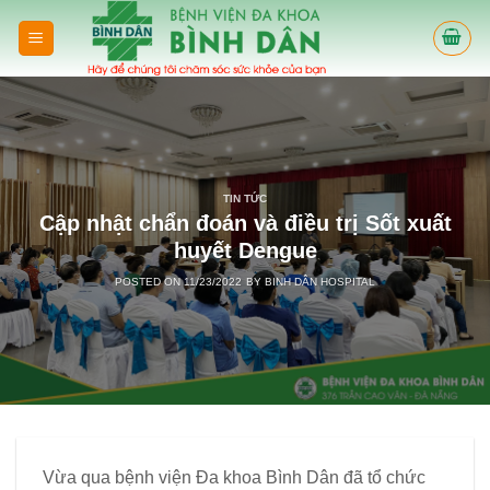
Skip
to
content
TIN TỨC
Cập nhật chẩn đoán và điều trị Sốt xuất
huyết Dengue
POSTED ON
11/23/2022
BY
BINH DÂN HOSPITAL
Vừa qua bệnh viện Đa khoa Bình Dân đã tổ chức