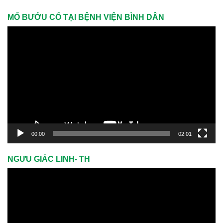
MỔ BƯỚU CỔ TẠI BỆNH VIỆN BÌNH DÂN
Trình
chơi
Video
00:00
02:01
NGƯU GIÁC LINH- TH
Trình
chơi
Video