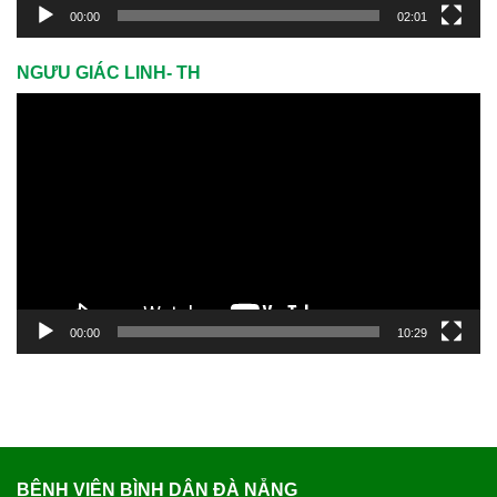
00:00
02:01
NGƯU GIÁC LINH- TH
Trình
chơi
Video
00:00
10:29
BỆNH VIỆN BÌNH DÂN ĐÀ NẴNG