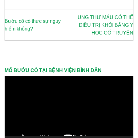
UNG THƯ MÁU CÓ THỂ
Bướu cổ có thực sự nguy
ĐIỀU TRỊ KHỎI BẰNG Y
hiểm không?
HỌC CỔ TRUYỀN
MỔ BƯỚU CỔ TẠI BỆNH VIỆN BÌNH DÂN
Trình
chơi
Video