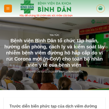
Skip
to
content
TIN TỨC
Bệnh viện Bình Dân tổ chức tập huấn,
hướng dẫn phòng, cách ly và kiểm soát lây
nhiễm bệnh viêm đường hô hấp cấp do vi
rút Corona mới (n-CoV) cho toàn bộ nhân
viên y tế của bệnh viện
POSTED ON
02/11/2020
BY
BINH DÂN HOSPITAL
Trước diễn biến phức tạp của dịch viêm đường