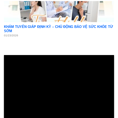
KHÁM TUYẾN GIÁP ĐỊNH KỲ – CHỦ ĐỘNG BẢO VỆ SỨC KHỎE TỪ
SỚM
01/23/2026