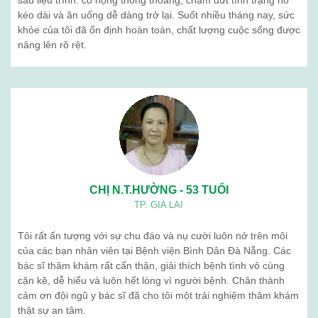
sau liệu trình: cổ họng thông thoáng, chấm dứt tình trạng ho
kéo dài và ăn uống dễ dàng trở lại. Suốt nhiều tháng nay, sức
khỏe của tôi đã ổn định hoàn toàn, chất lượng cuộc sống được
nâng lên rõ rệt.
CHỊ N.T.HƯỜNG - 53 TUỔI
TP. GIA LAI
Tôi rất ấn tượng với sự chu đáo và nụ cười luôn nở trên môi
của các bạn nhân viên tại Bệnh viện Bình Dân Đà Nẵng. Các
bác sĩ thăm khám rất cẩn thận, giải thích bệnh tình vô cùng
cặn kẽ, dễ hiểu và luôn hết lòng vì người bệnh. Chân thành
cảm ơn đội ngũ y bác sĩ đã cho tôi một trải nghiệm thăm khám
thật sự an tâm.