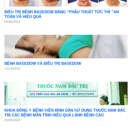
ĐIỀU TRỊ BỆNH BASEDOW BẰNG “PHẪU THUẬT TỨC THÌ ”AN
TOÀN VÀ HIỆU QUẢ
05/06/2024
BỆNH BASEDOW VÀ ĐIỀU TRỊ BASEDOW
12/19/2019
KHOA ĐÔNG Y BỆNH VIỆN BÌNH DÂN SỬ DỤNG THUỐC NAM ĐẶC
TRỊ CÁC BỆNH MÃN TÍNH HIỆU QUẢ LÀNH BỆNH CAO
05/06/2024