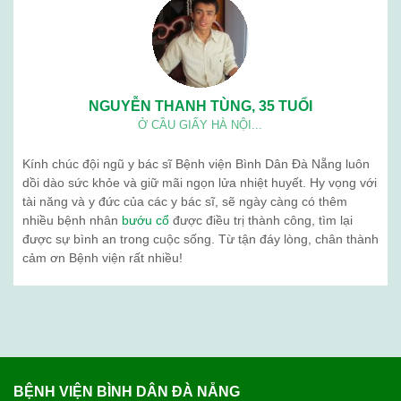
NGUYỄN THANH TÙNG, 35 TUỔI
Ở CẦU GIẤY HÀ NỘI...
Kính chúc đội ngũ y bác sĩ Bệnh viện Bình Dân Đà Nẵng luôn
dồi dào sức khỏe và giữ mãi ngọn lửa nhiệt huyết. Hy vọng với
tài năng và y đức của các y bác sĩ, sẽ ngày càng có thêm
nhiều bệnh nhân
bướu cổ
được điều trị thành công, tìm lại
được sự bình an trong cuộc sống. Từ tận đáy lòng, chân thành
cảm ơn Bệnh viện rất nhiều!
BỆNH VIỆN BÌNH DÂN ĐÀ NẴNG