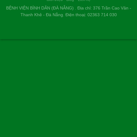
BỆNH VIỆN BÌNH DÂN (ĐÀ NẴNG) . Địa chỉ: 376 Trần Cao Vân -
Thanh Khê - Đà Nẵng. Điện thoạị: 02363 714 030