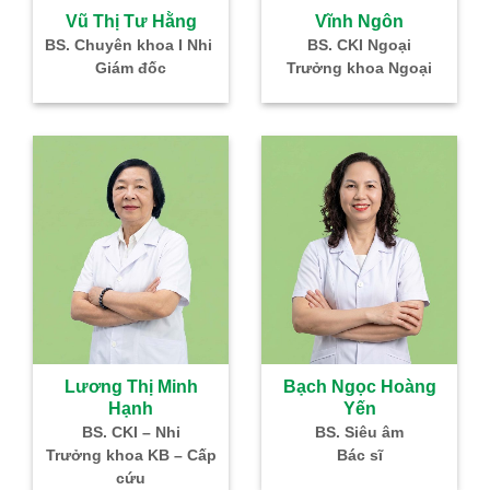
à
Vũ Thị Tư Hằng
Vĩnh Ngôn
–
BS. Chuyên khoa I Nhi
BS. CKI Ngoại
Giám đốc
Trưởng khoa Ngoại
IVF
Lương Thị Minh
Bạch Ngọc Hoàng
Hạnh
Yến
g
BS. CKI – Nhi
BS. Siêu âm
Nhi
Trưởng khoa KB – Cấp
Bác sĩ
cứu