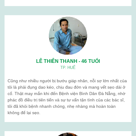
LÊ THIÊN THANH - 46 TUỔI
TP. HUẾ
Cũng như nhiều người bị bướu giáp nhân, nỗi sợ lớn nhất của
tôi là phải đụng dao kéo, chịu đau đớn và mang vết sẹo dài ở
cổ. Thật may mắn khi đến Bệnh viện Bình Dân Đà Nẵng, nhờ
phác đồ điều trị tiên tiến và sự tư vấn tận tình của các bác sĩ,
tôi đã khỏi bệnh nhanh chóng, nhẹ nhàng mà hoàn toàn
không để lại sẹo.