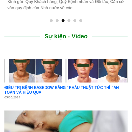
do thiên tai lũ lụt, Bệnh viện Bình Dân ...
Sự kiện - Video
ĐIỀU TRỊ BỆNH BASEDOW BẰNG “PHẪU THUẬT TỨC THÌ ”AN
TOÀN VÀ HIỆU QUẢ
05/06/2024