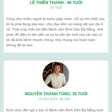
LÊ THIÊN THANH - 46 TUỔI
TP. HUẾ
Cũng như nhiều người bị bướu giáp nhân, nỗi sợ lớn nhất của
tôi là phải đụng dao kéo, chịu đau đớn và mang vết sẹo dài ở
cổ. Thật may mắn khi đến Bệnh viện Bình Dân Đà Nẵng, nhờ
phác đồ điều trị tiên tiến và sự tư vấn tận tình của các bác sĩ,
tôi đã khỏi bệnh nhanh chóng, nhẹ nhàng mà hoàn toàn
không để lại sẹo.
NGUYỄN THANH TÙNG, 35 TUỔI
Ở CẦU GIẤY HÀ NỘI...
Kính chúc đội ngũ y bác sĩ Bệnh viện Bình Dân Đà Nẵng luôn