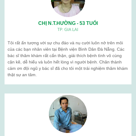
CHỊ N.T.HƯỜNG - 53 TUỔI
TP. GIA LAI
Tôi rất ấn tượng với sự chu đáo và nụ cười luôn nở trên môi
của các bạn nhân viên tại Bệnh viện Bình Dân Đà Nẵng. Các
bác sĩ thăm khám rất cẩn thận, giải thích bệnh tình vô cùng
cặn kẽ, dễ hiểu và luôn hết lòng vì người bệnh. Chân thành
cảm ơn đội ngũ y bác sĩ đã cho tôi một trải nghiệm thăm khám
thật sự an tâm.