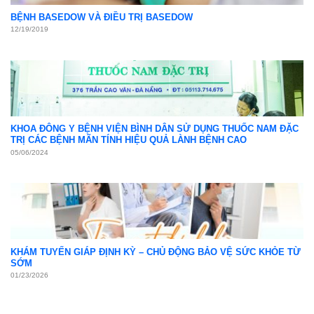
BỆNH BASEDOW VÀ ĐIỀU TRỊ BASEDOW
12/19/2019
KHOA ĐÔNG Y BỆNH VIỆN BÌNH DÂN SỬ DỤNG THUỐC NAM ĐẶC
TRỊ CÁC BỆNH MÃN TÍNH HIỆU QUẢ LÀNH BỆNH CAO
05/06/2024
KHÁM TUYẾN GIÁP ĐỊNH KỲ – CHỦ ĐỘNG BẢO VỆ SỨC KHỎE TỪ
SỚM
01/23/2026