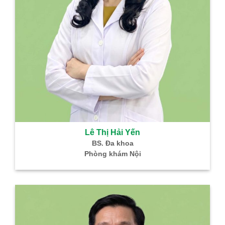
Lê Thị Hải Yến
BS. Đa khoa
Phòng khám Nội
B