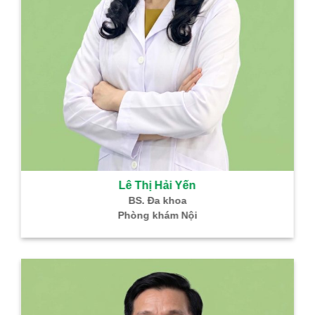
Lê Thị Hải Yến
BS. Đa khoa
Phòng khám Nội
B