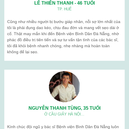
LÊ THIÊN THANH - 46 TUỔI
TP. HUẾ
Cũng như nhiều người bị bướu giáp nhân, nỗi sợ lớn nhất của
tôi là phải đụng dao kéo, chịu đau đớn và mang vết sẹo dài ở
cổ. Thật may mắn khi đến Bệnh viện Bình Dân Đà Nẵng, nhờ
phác đồ điều trị tiên tiến và sự tư vấn tận tình của các bác sĩ,
tôi đã khỏi bệnh nhanh chóng, nhẹ nhàng mà hoàn toàn
không để lại sẹo.
NGUYỄN THANH TÙNG, 35 TUỔI
Ở CẦU GIẤY HÀ NỘI...
Kính chúc đội ngũ y bác sĩ Bệnh viện Bình Dân Đà Nẵng luôn