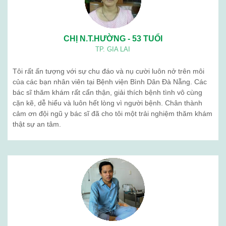
CHỊ N.T.HƯỜNG - 53 TUỔI
TP. GIA LAI
Tôi rất ấn tượng với sự chu đáo và nụ cười luôn nở trên môi
của các bạn nhân viên tại Bệnh viện Bình Dân Đà Nẵng. Các
bác sĩ thăm khám rất cẩn thận, giải thích bệnh tình vô cùng
cặn kẽ, dễ hiểu và luôn hết lòng vì người bệnh. Chân thành
cảm ơn đội ngũ y bác sĩ đã cho tôi một trải nghiệm thăm khám
thật sự an tâm.