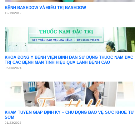
BỆNH BASEDOW VÀ ĐIỀU TRỊ BASEDOW
12/19/2019
KHOA ĐÔNG Y BỆNH VIỆN BÌNH DÂN SỬ DỤNG THUỐC NAM ĐẶC
TRỊ CÁC BỆNH MÃN TÍNH HIỆU QUẢ LÀNH BỆNH CAO
05/06/2024
KHÁM TUYẾN GIÁP ĐỊNH KỲ – CHỦ ĐỘNG BẢO VỆ SỨC KHỎE TỪ
SỚM
01/23/2026