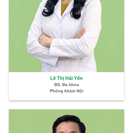
Lê Thị Hải Yến
BS. Đa khoa
Phòng khám Nội
B