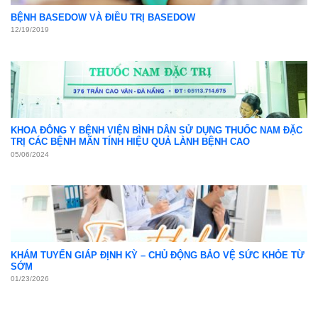
BỆNH BASEDOW VÀ ĐIỀU TRỊ BASEDOW
12/19/2019
KHOA ĐÔNG Y BỆNH VIỆN BÌNH DÂN SỬ DỤNG THUỐC NAM ĐẶC
TRỊ CÁC BỆNH MÃN TÍNH HIỆU QUẢ LÀNH BỆNH CAO
05/06/2024
KHÁM TUYẾN GIÁP ĐỊNH KỲ – CHỦ ĐỘNG BẢO VỆ SỨC KHỎE TỪ
SỚM
01/23/2026