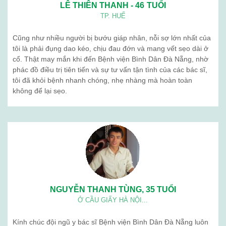
LÊ THIÊN THANH - 46 TUỔI
TP. HUẾ
Cũng như nhiều người bị bướu giáp nhân, nỗi sợ lớn nhất của
tôi là phải đụng dao kéo, chịu đau đớn và mang vết sẹo dài ở
cổ. Thật may mắn khi đến Bệnh viện Bình Dân Đà Nẵng, nhờ
phác đồ điều trị tiên tiến và sự tư vấn tận tình của các bác sĩ,
tôi đã khỏi bệnh nhanh chóng, nhẹ nhàng mà hoàn toàn
không để lại sẹo.
NGUYỄN THANH TÙNG, 35 TUỔI
Ở CẦU GIẤY HÀ NỘI...
Kính chúc đội ngũ y bác sĩ Bệnh viện Bình Dân Đà Nẵng luôn