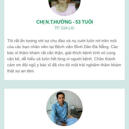
CHỊ N.T.HƯỜNG - 53 TUỔI
TP. GIA LAI
Tôi rất ấn tượng với sự chu đáo và nụ cười luôn nở trên môi
của các bạn nhân viên tại Bệnh viện Bình Dân Đà Nẵng. Các
bác sĩ thăm khám rất cẩn thận, giải thích bệnh tình vô cùng
cặn kẽ, dễ hiểu và luôn hết lòng vì người bệnh. Chân thành
cảm ơn đội ngũ y bác sĩ đã cho tôi một trải nghiệm thăm khám
thật sự an tâm.