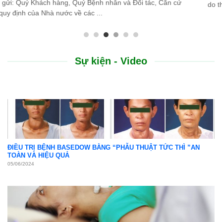
do thiên tai lũ lụt, Bệnh viện Bình Dân ...
Sự kiện - Video
ĐIỀU TRỊ BỆNH BASEDOW BẰNG “PHẪU THUẬT TỨC THÌ ”AN
TOÀN VÀ HIỆU QUẢ
05/06/2024