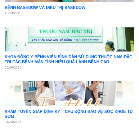
BỆNH BASEDOW VÀ ĐIỀU TRỊ BASEDOW
12/19/2019
KHOA ĐÔNG Y BỆNH VIỆN BÌNH DÂN SỬ DỤNG THUỐC NAM ĐẶC
TRỊ CÁC BỆNH MÃN TÍNH HIỆU QUẢ LÀNH BỆNH CAO
05/06/2024
KHÁM TUYẾN GIÁP ĐỊNH KỲ – CHỦ ĐỘNG BẢO VỆ SỨC KHỎE TỪ
SỚM
01/23/2026