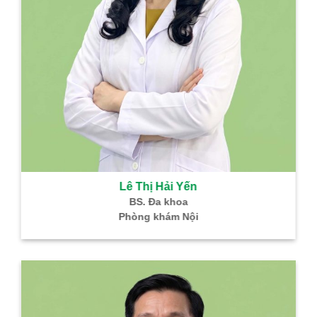
Lê Thị Hải Yến
BS. Đa khoa
Phòng khám Nội
B