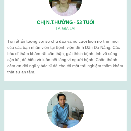
CHỊ N.T.HƯỜNG - 53 TUỔI
TP. GIA LAI
Tôi rất ấn tượng với sự chu đáo và nụ cười luôn nở trên môi
của các bạn nhân viên tại Bệnh viện Bình Dân Đà Nẵng. Các
bác sĩ thăm khám rất cẩn thận, giải thích bệnh tình vô cùng
cặn kẽ, dễ hiểu và luôn hết lòng vì người bệnh. Chân thành
cảm ơn đội ngũ y bác sĩ đã cho tôi một trải nghiệm thăm khám
thật sự an tâm.