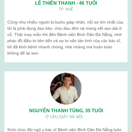
LÊ THIÊN THANH - 46 TUỔI
TP. HUẾ
Cũng như nhiều người bị bướu giáp nhân, nỗi sợ lớn nhất của
tôi là phải đụng dao kéo, chịu đau đớn và mang vết sẹo dài ở
cổ. Thật may mắn khi đến Bệnh viện Bình Dân Đà Nẵng, nhờ
phác đồ điều trị tiên tiến và sự tư vấn tận tình của các bác sĩ,
tôi đã khỏi bệnh nhanh chóng, nhẹ nhàng mà hoàn toàn
không để lại sẹo.
NGUYỄN THANH TÙNG, 35 TUỔI
Ở CẦU GIẤY HÀ NỘI...
Kính chúc đội ngũ y bác sĩ Bệnh viện Bình Dân Đà Nẵng luôn