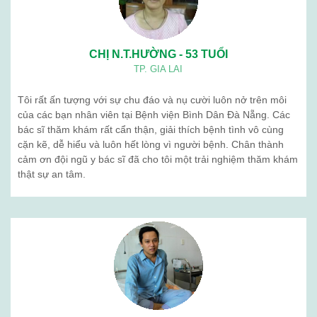
CHỊ N.T.HƯỜNG - 53 TUỔI
TP. GIA LAI
Tôi rất ấn tượng với sự chu đáo và nụ cười luôn nở trên môi
của các bạn nhân viên tại Bệnh viện Bình Dân Đà Nẵng. Các
bác sĩ thăm khám rất cẩn thận, giải thích bệnh tình vô cùng
cặn kẽ, dễ hiểu và luôn hết lòng vì người bệnh. Chân thành
cảm ơn đội ngũ y bác sĩ đã cho tôi một trải nghiệm thăm khám
thật sự an tâm.