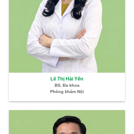
Lê Thị Hải Yến
BS. Đa khoa
Phòng khám Nội
B