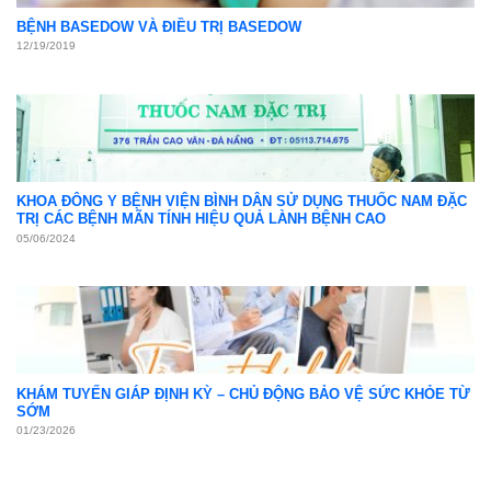
BỆNH BASEDOW VÀ ĐIỀU TRỊ BASEDOW
12/19/2019
KHOA ĐÔNG Y BỆNH VIỆN BÌNH DÂN SỬ DỤNG THUỐC NAM ĐẶC
TRỊ CÁC BỆNH MÃN TÍNH HIỆU QUẢ LÀNH BỆNH CAO
05/06/2024
KHÁM TUYẾN GIÁP ĐỊNH KỲ – CHỦ ĐỘNG BẢO VỆ SỨC KHỎE TỪ
SỚM
01/23/2026