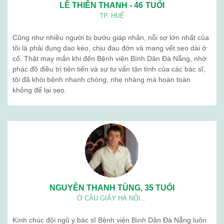
LÊ THIÊN THANH - 46 TUỔI
TP. HUẾ
Cũng như nhiều người bị bướu giáp nhân, nỗi sợ lớn nhất của
tôi là phải đụng dao kéo, chịu đau đớn và mang vết sẹo dài ở
cổ. Thật may mắn khi đến Bệnh viện Bình Dân Đà Nẵng, nhờ
phác đồ điều trị tiên tiến và sự tư vấn tận tình của các bác sĩ,
tôi đã khỏi bệnh nhanh chóng, nhẹ nhàng mà hoàn toàn
không để lại sẹo.
NGUYỄN THANH TÙNG, 35 TUỔI
Ở CẦU GIẤY HÀ NỘI...
Kính chúc đội ngũ y bác sĩ Bệnh viện Bình Dân Đà Nẵng luôn