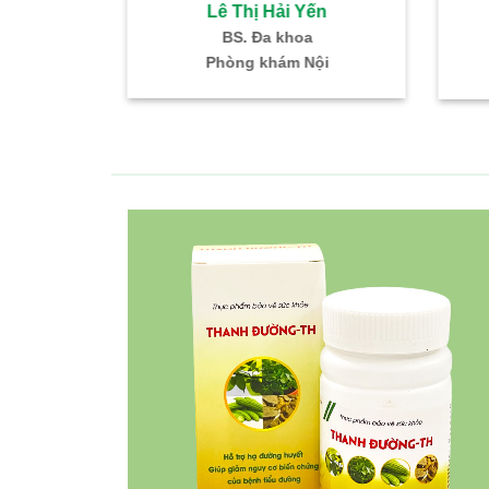
Đoàn Thị Sâm
Lê Th
BS. CKI Sản Phụ Khoa
ThS – BS N
Trưởng khoa Sản Phụ Khoa
ĐN Hỗ trợ sin