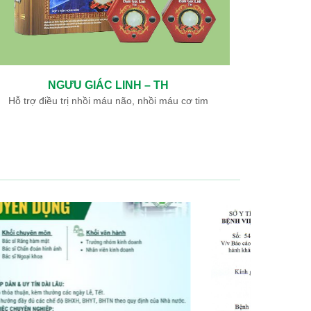
THÔNG MẠCH DƯỠNG NÃO – TH
tim
Hỗ trợ điều trị di chứng tai biến mạch máu não