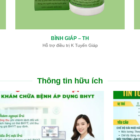
H – TH
NGƯU GIÁC LINH – TH
o, nhồi máu cơ tim
Hỗ trợ điều trị nhồi máu não, nhồi máu cơ 
Thông tin hữu ích