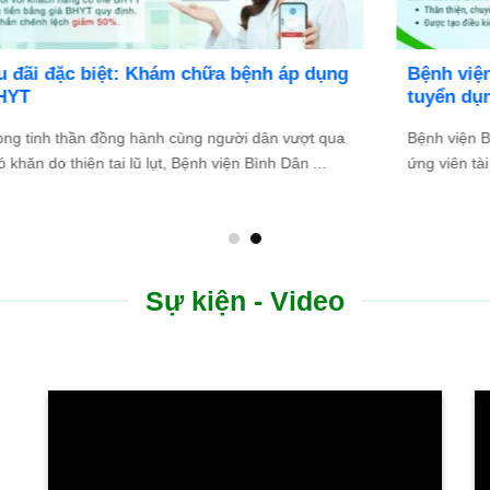
Bệnh viện Bình Dân Đà Nẵng thông báo
tuyển dụng
Bệnh viện Bình Dân Đà Nẵng đang tìm kiếm những
.
ứng viên tài năng, nhiệt huyết để gia nhập đội ngũ ...
Sự kiện - Video