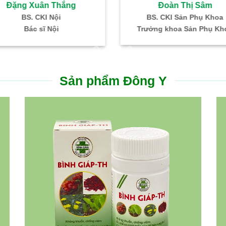
ị Kim Dung
Bùi Thị Cúc
ội trú Nhi Khoa
Bác sĩ CKI – HH – Truyền Máu
h sản IVF Bình Dân
Trưởng khoa Xét nghiệm
Sản phẩm Đông Y