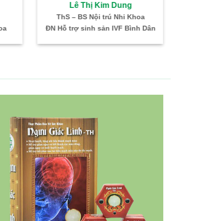
Hồ Thị Ngọc Hà
Nguyễn Thanh Ph
BS. CKI: SP khoa – Hiếm muộn
Bác sĩ CKI – Gây mê h
ĐN Hỗ trợ sinh sản IVF Bình Dân
Trưởng Khoa PT – 