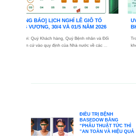
TỔ
Ưu đãi đặc biệt: Khám chữa bệnh áp dụng
2026
BHYT
và Đối
Trong tinh thần đồng hành cùng người dân vượt qua
ác ...
khó khăn do thiên tai lũ lụt, Bệnh viện Bình Dân ...
ĐIỀU TRỊ BỆNH
BASEDOW BẰNG
“PHẪU THUẬT TỨC THÌ
”AN TOÀN VÀ HIỆU QUẢ