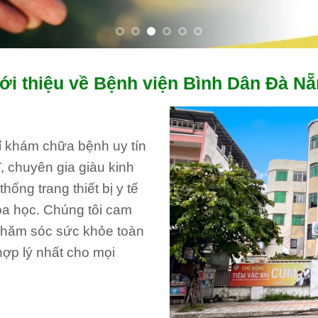
ới thiệu về Bệnh viện Bình Dân Đà N
hỉ khám chữa bệnh uy tín
, chuyên gia giàu kinh
ống trang thiết bị y tế
oa học. Chúng tôi cam
 chăm sóc sức khỏe toàn
hợp lý nhất cho mọi