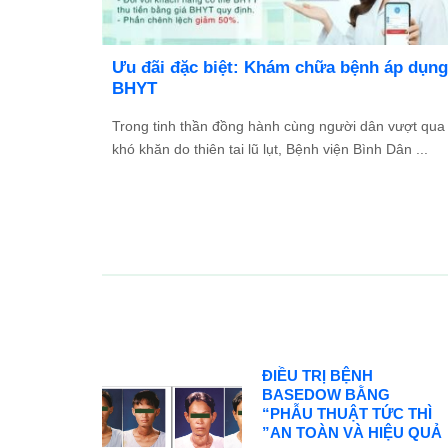
TỔ
Ưu đãi đặc biệt: Khám chữa bệnh áp dụng
2026
BHYT
và Đối
Trong tinh thần đồng hành cùng người dân vượt qua
ác ...
khó khăn do thiên tai lũ lụt, Bệnh viện Bình Dân ...
ĐIỀU TRỊ BỆNH
BASEDOW BẰNG
“PHẪU THUẬT TỨC THÌ
”AN TOÀN VÀ HIỆU QUẢ