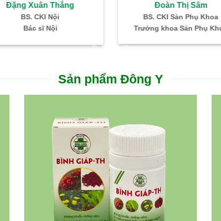
Hồ Thị Ngọc Hà
Nguyễn Thanh Phon
. CKI: SP khoa – Hiếm muộn
Bác sĩ CKI – Gây mê hồi 
ỗ trợ sinh sản IVF Bình Dân
Trưởng Khoa PT – GMH
Sản phẩm Đông Y