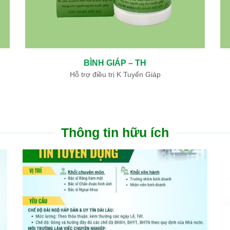
THÔNG MẠCH DƯỠNG NÃO – TH
Hỗ trợ điều trị di chứng tai biến mạch máu não
Thông tin hữu ích