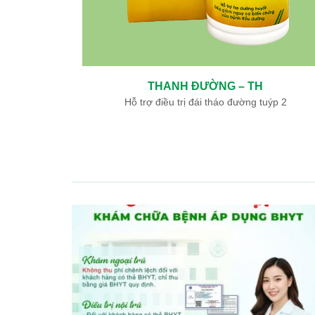
NGƯU GIÁC LINH – TH
Hỗ trợ điều trị nhồi máu não, nhồi máu cơ tim