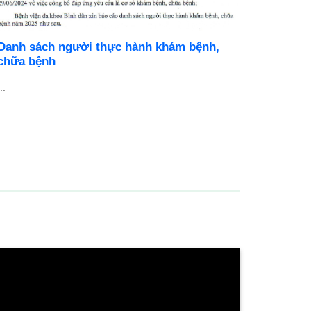
Danh sách người thực hành khám bệnh,
BỆNH V
chữa bệnh
DỤNG N
..
Cơ hội ph
chuyên ng
...