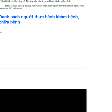
Danh sách người thực hành khám bệnh,
BỆNH V
chữa bệnh
DỤNG N
..
Cơ hội ph
chuyên ng
...