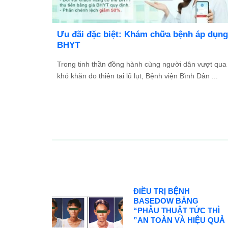
TỔ
Ưu đãi đặc biệt: Khám chữa bệnh áp dụng
2026
BHYT
và Đối
Trong tinh thần đồng hành cùng người dân vượt qua
ác ...
khó khăn do thiên tai lũ lụt, Bệnh viện Bình Dân ...
ĐIỀU TRỊ BỆNH
BASEDOW BẰNG
“PHẪU THUẬT TỨC THÌ
”AN TOÀN VÀ HIỆU QUẢ