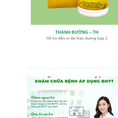
THANH ĐƯỜNG – TH
ày, tá tràng
Hỗ trợ điều trị đái tháo đường tuýp 2