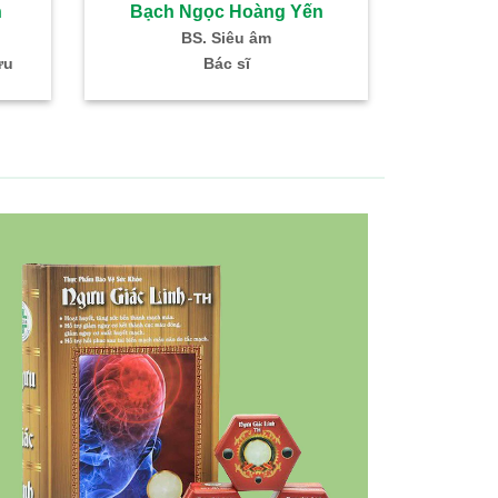
h
Bạch Ngọc Hoàng Yến
Đoàn 
BS. Siêu âm
BS. 
ứu
Bác sĩ
Trưởng