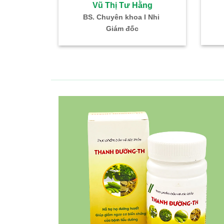
ư Hằng
Vũ Thị Tư Hằng
khoa I Nhi
BS. Chuyên khoa I Nhi
đốc
Giám đốc