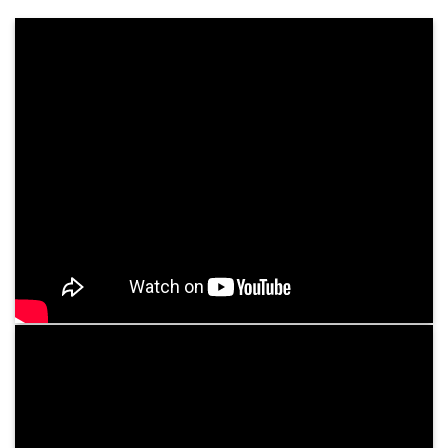
Khám Sức Khỏe Định Kỳ Cho Doanh Nghiệp
Chăm sóc sức khỏe nhân viên không chỉ là trách
nhiệm, mà còn là chiến lược dài hạn giúp doanh
nghiệp phát triển mạnh mẽ và bền vững. Tại
Bệnh viện Bình Dân, chúng tôi cung cấp dịch ...
Tư vấn dịch vụ
05
Th3