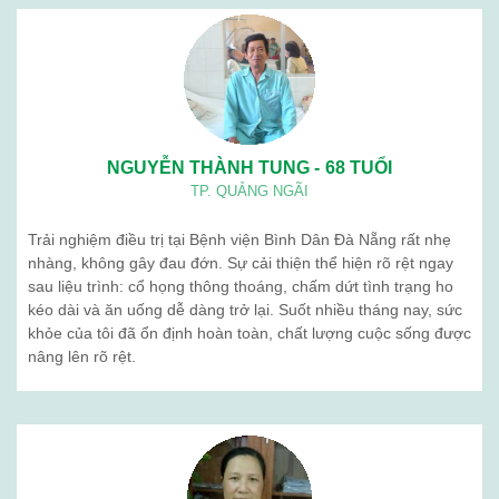
BỆNH VIỆN BÌNH DÂN ĐÀ NẴNG
Lịch làm việc: Từ thứ 2 – thứ 7
Sáng: 7h30 – 12h00
Chiều: 13h00 – 16h30
Địa chỉ: 376 Trần Cao Vân – Phường Thanh Khê – TP. Đà Nẵng
Điện thoại: 02363 714 030
Chăm sóc khách hàng: 0236 7105 888
Email: kinhdoanh.bvbd@gmail.com
Hành chính nhân sự : benhvienbinhdandn@gmail.com
Quy chế hoạt động
Giới thiệu chung
Ban lãnh đạo