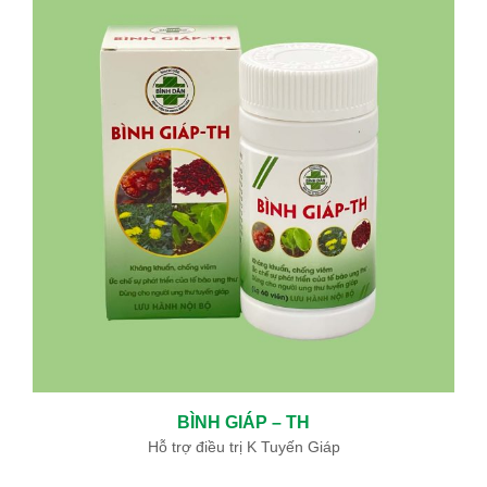
ĐIỀU TRỊ BỆNH BASEDOW BẰNG “PHẪU THUẬT TỨC THÌ ”AN
TOÀN VÀ HIỆU QUẢ
05/06/2024
BỆNH BASEDOW VÀ ĐIỀU TRỊ BASEDOW
12/19/2019
KHOA ĐÔNG Y BỆNH VIỆN BÌNH DÂN SỬ DỤNG THUỐC NAM ĐẶC