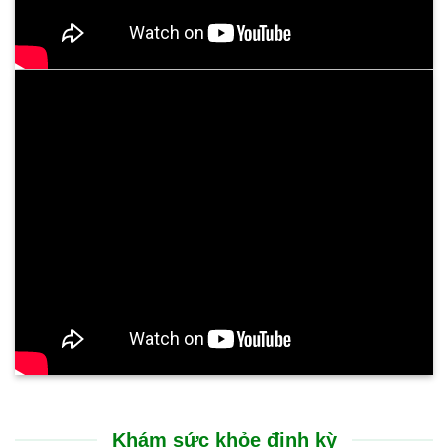
Trải nghiệm điều trị tại Bệnh viện Bình Dân Đà Nẵng rất nhẹ
nhàng, không gây đau đớn. Sự cải thiện thể hiện rõ rệt ngay
sau liệu trình: cổ họng thông thoáng, chấm dứt tình trạng ho
kéo dài và ăn uống dễ dàng trở lại. Suốt nhiều tháng nay, sức
khỏe của tôi đã ổn định hoàn toàn, chất lượng cuộc sống được
nâng lên rõ rệt.
CHỊ N.T.HƯỜNG - 53 TUỔI
TP. GIA LAI
Tôi rất ấn tượng với sự chu đáo và nụ cười luôn nở trên môi
của các bạn nhân viên tại Bệnh viện Bình Dân Đà Nẵng. Các
bác sĩ thăm khám rất cẩn thận, giải thích bệnh tình vô cùng