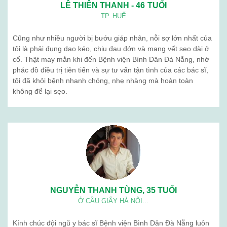
Ngưu giác linh
Giới thiệu
Blog
Liên hệ
BỆNH VIỆN BÌNH DÂN (ĐÀ NẴNG) . Địa chỉ: 376 Trần Cao Vân -
Thanh Khê - Đà Nẵng. Điện thoạị: 02363 714 030