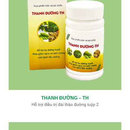
Ưu đãi đặc biệt: Khám chữa bệnh áp dụng BHYT
Trong tinh thần đồng hành cùng người dân vượt qua khó khăn
do thiên tai lũ lụt, Bệnh viện Bình Dân ...
Sự kiện - Video