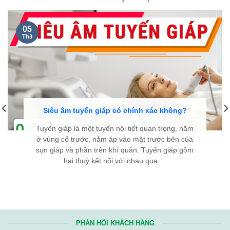
NGUYỄN THANH TÙNG, 35 TUỔI
Ở CẦU GIẤY HÀ NỘI...
Kính chúc đội ngũ y bác sĩ Bệnh viện Bình Dân Đà Nẵng luôn
dồi dào sức khỏe và giữ mãi ngọn lửa nhiệt huyết. Hy vọng với
tài năng và y đức của các y bác sĩ, sẽ ngày càng có thêm
nhiều bệnh nhân
bướu cổ
được điều trị thành công, tìm lại
được sự bình an trong cuộc sống. Từ tận đáy lòng, chân thành
cảm ơn Bệnh viện rất nhiều!