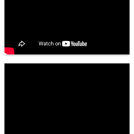
Siêu âm tuyến giáp có chính xác không?
Tuyến giáp là một tuyến nội tiết quan trọng, nằm
ở vùng cổ trước, nằm áp vào mặt trước bên của
sụn giáp và phần trên khí quản. Tuyến giáp gồm
hai thuỳ kết nối với nhau qua ...
PHẢN HỒI KHÁCH HÀNG
NGUYỄN THÀNH TUNG - 68 TUỔI
TP. QUẢNG NGÃI