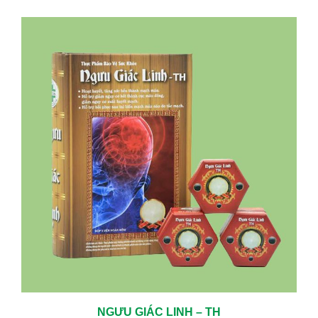
TRỊ CÁC BỆNH MÃN TÍNH HIỆU QUẢ LÀNH BỆNH CAO
05/06/2024
KHÁM TUYẾN GIÁP ĐỊNH KỲ – CHỦ ĐỘNG BẢO VỆ SỨC KHỎE TỪ
SỚM
01/23/2026