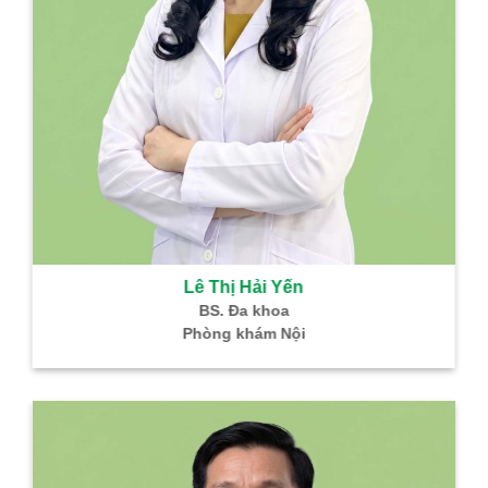
Bùi Thị Cúc
Hồ Thị Ngọ
Bác sĩ CKI – HH –
BS. CKI: SP k
Truyền Máu
Hiếm muộ
Trưởng khoa Xét
ĐN Hỗ trợ sinh 
nghiệm
Bình Dân
Nguyễn Thanh
Vũ Thị Tư 
Phong
BS. Chuyên khoa
Bác sĩ CKI – Gây mê
Giám đốc