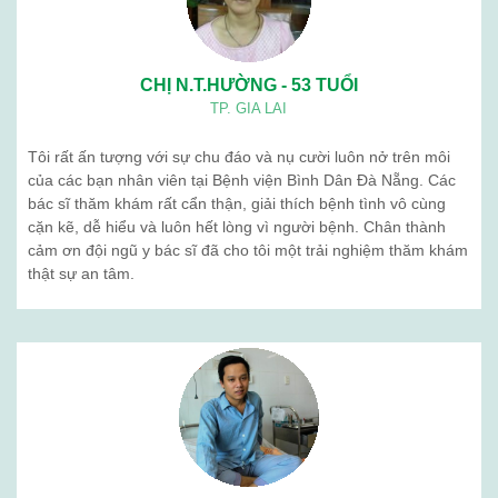
Quá trình phát triển
Tổ chức nhân sự
BẢN ĐỒ
BỆNH VIỆN BÌNH DÂN ĐÀ NẴNG
Cơ sở hướng dẫn thực hành
Khám sức khỏe định kỳ
Sản phẩm