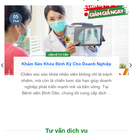
cặn kẽ, dễ hiểu và luôn hết lòng vì người bệnh. Chân thành
cảm ơn đội ngũ y bác sĩ đã cho tôi một trải nghiệm thăm khám
thật sự an tâm.
LÊ THIÊN THANH - 46 TUỔI
TP. HUẾ
Cũng như nhiều người bị bướu giáp nhân, nỗi sợ lớn nhất của
tôi là phải đụng dao kéo, chịu đau đớn và mang vết sẹo dài ở
cổ. Thật may mắn khi đến Bệnh viện Bình Dân Đà Nẵng, nhờ
phác đồ điều trị tiên tiến và sự tư vấn tận tình của các bác sĩ,
tôi đã khỏi bệnh nhanh chóng, nhẹ nhàng mà hoàn toàn
không để lại sẹo.