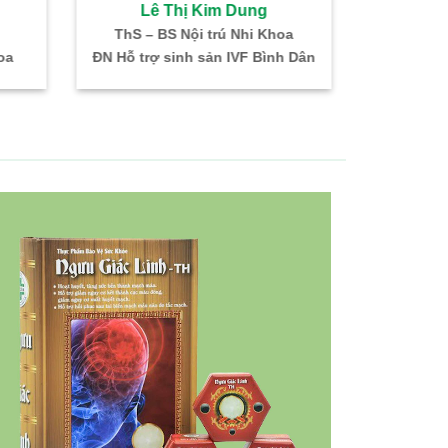
Lê Thị Kim Dung
Bùi 
ThS – BS Nội trú Nhi Khoa
Bác sĩ CKI –
oa
ĐN Hỗ trợ sinh sản IVF Bình Dân
Trưởng kh