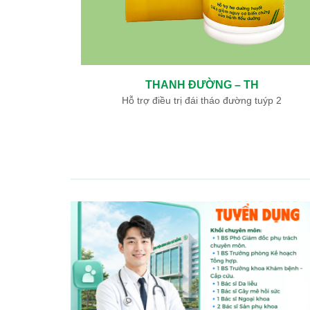
THANH ĐƯỜNG – TH
ày, tá tràng
Hỗ trợ điều trị đái tháo đường tuýp 2