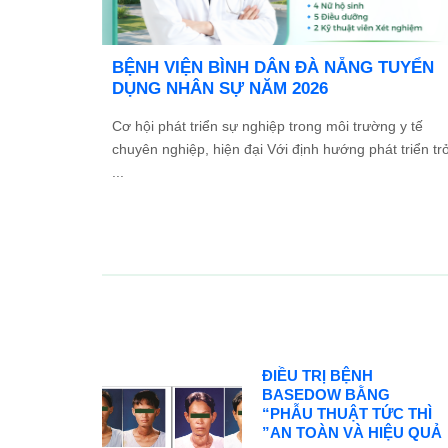
 TỔ
Ưu đãi đặc biệt: Khám chữa bệnh áp dụn
 2026
BHYT
 và Đối
Trong tinh thần đồng hành cùng người dân vượt qu
các ...
khó khăn do thiên tai lũ lụt, Bệnh viện Bình Dân ...
ĐIỀU TRỊ BỆNH
BASEDOW BẰNG
“PHẪU THUẬT TỨC THÌ
”AN TOÀN VÀ HIỆU QUẢ