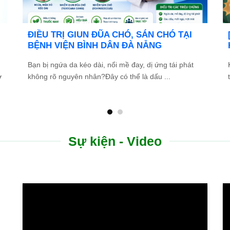
g
Bệnh viện Bình Dân Đà Nẵng thông báo
tuyển dụng
a
Bệnh viện Bình Dân Đà Nẵng đang tìm kiếm những
ứng viên tài năng, nhiệt huyết để gia nhập đội ngũ ...
Sự kiện - Video