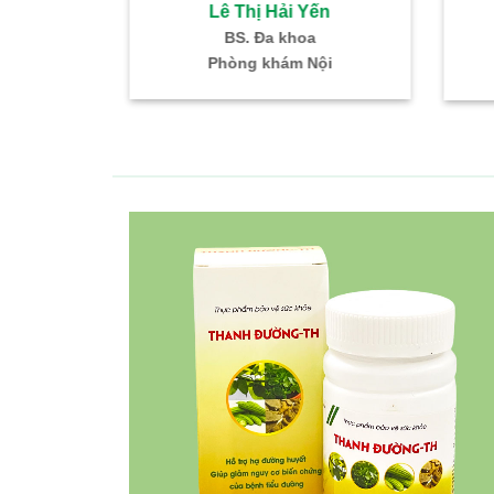
 Hải Yến
Lê Thị Hải Yến
ũi Họng
BS. Đa khoa
K – TMH
Phòng khám Nội