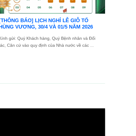
Danh sách người thực hành khám bệnh,
chữa bệnh
...