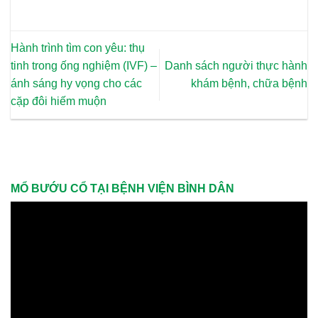
Hành trình tìm con yêu: thụ
tinh trong ống nghiệm (IVF) –
Danh sách người thực hành
ánh sáng hy vọng cho các
khám bệnh, chữa bệnh
cặp đôi hiếm muộn
MỔ BƯỚU CỔ TẠI BỆNH VIỆN BÌNH DÂN
Trình
chơi
Video