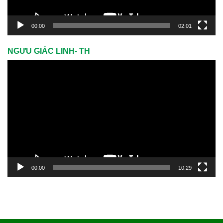
00:00
02:01
NGƯU GIÁC LINH- TH
Trình
chơi
Video
00:00
10:29