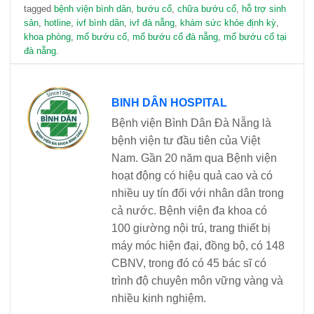
tagged
bệnh viện bình dân
,
bướu cổ
,
chữa bướu cổ
,
hỗ trợ sinh
sản
,
hotline
,
ivf bình dân
,
ivf đà nẵng
,
khám sức khỏe định kỳ
,
khoa phòng
,
mổ bướu cổ
,
mổ bướu cổ đà nẵng
,
mổ bướu cổ tại
đà nẵng
.
BINH DÂN HOSPITAL
Bệnh viện Bình Dân Đà Nẵng là
bệnh viện tư đầu tiên của Việt
Nam. Gần 20 năm qua Bệnh viện
hoạt động có hiệu quả cao và có
nhiều uy tín đối với nhân dân trong
cả nước. Bệnh viện đa khoa có
100 giường nội trú, trang thiết bị
máy móc hiện đại, đồng bộ, có 148
CBNV, trong đó có 45 bác sĩ có
trình độ chuyên môn vững vàng và
nhiều kinh nghiệm.