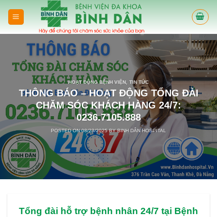
Skip
to
content
HOẠT ĐỘNG BỆNH VIỆN
,
TIN TỨC
THÔNG BÁO – HOẠT ĐỘNG TỔNG ĐÀI
CHĂM SÓC KHÁCH HÀNG 24/7:
0236.7105.888
POSTED ON
08/23/2025
BY
BINH DÂN HOSPITAL
Tổng đài hỗ trợ bệnh nhân 24/7 tại Bệnh