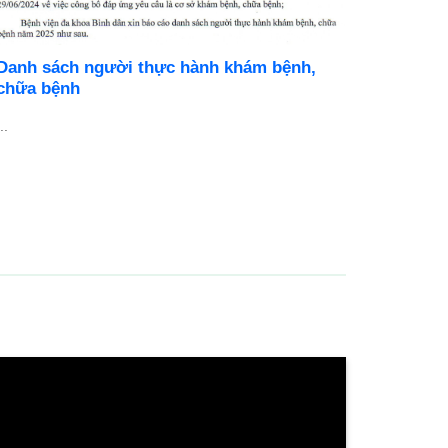
Danh sách người thực hành khám bệnh,
BỆNH V
chữa bệnh
DỤNG N
..
Cơ hội ph
chuyên ng
...