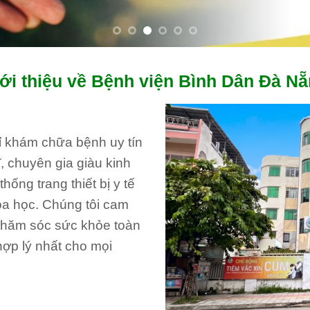
ới thiệu về Bệnh viện Bình Dân Đà N
hỉ khám chữa bệnh uy tín
, chuyên gia giàu kinh
ống trang thiết bị y tế
oa học. Chúng tôi cam
 chăm sóc sức khỏe toàn
hợp lý nhất cho mọi