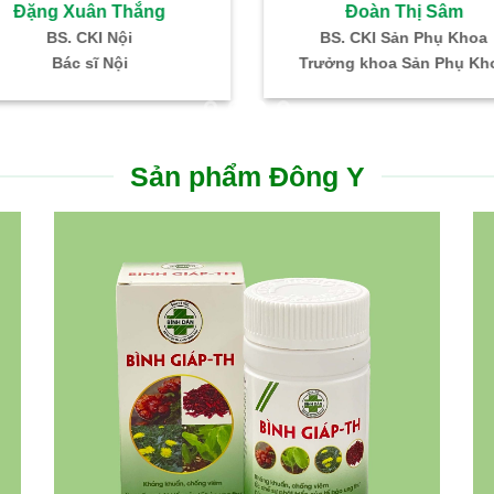
Hồ Thị Ngọc Hà
Nguyễn Thanh Phon
. CKI: SP khoa – Hiếm muộn
Bác sĩ CKI – Gây mê hồi 
ỗ trợ sinh sản IVF Bình Dân
Trưởng Khoa PT – GMH
Sản phẩm Đông Y