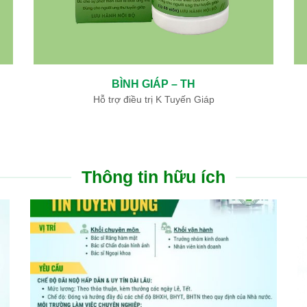
THÔNG MẠCH DƯỠNG NÃO – TH
Hỗ trợ điều trị di chứng tai biến mạch máu não
Thông tin hữu ích