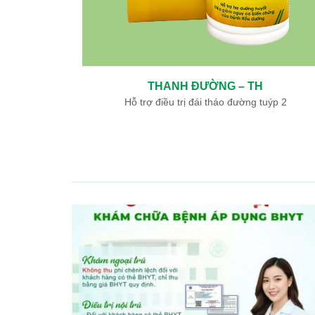
NGƯU GIÁC LINH – TH
Hỗ trợ điều trị nhồi máu não, nhồi máu cơ tim