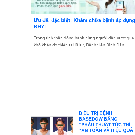
TỔ
Ưu đãi đặc biệt: Khám chữa bệnh áp dụng
2026
BHYT
và Đối
Trong tinh thần đồng hành cùng người dân vượt qua
ác ...
khó khăn do thiên tai lũ lụt, Bệnh viện Bình Dân ...
ĐIỀU TRỊ BỆNH
BASEDOW BẰNG
“PHẪU THUẬT TỨC THÌ
”AN TOÀN VÀ HIỆU QUẢ