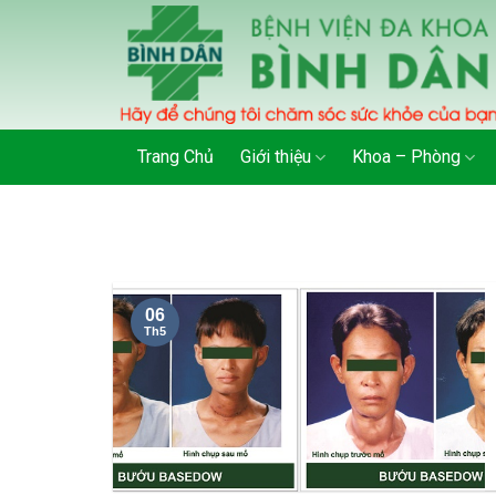
Skip
to
content
Trang Chủ
Giới thiệu
Khoa – Phòng
06
Th5