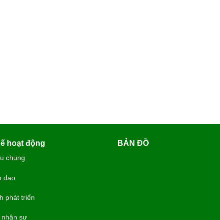
ế hoạt động
BẢN ĐỒ
ệu chung
h đạo
h phát triển
 nhân sự