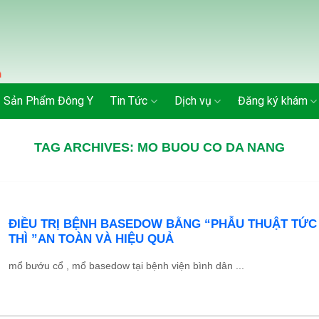
Sản Phẩm Đông Y
Tin Tức
Dịch vụ
Đăng ký khám
TAG ARCHIVES:
MO BUOU CO DA NANG
ĐIỀU TRỊ BỆNH BASEDOW BẰNG “PHẪU THUẬT TỨC
THÌ ”AN TOÀN VÀ HIỆU QUẢ
mổ bướu cổ , mổ basedow tại bệnh viện bình dân ...