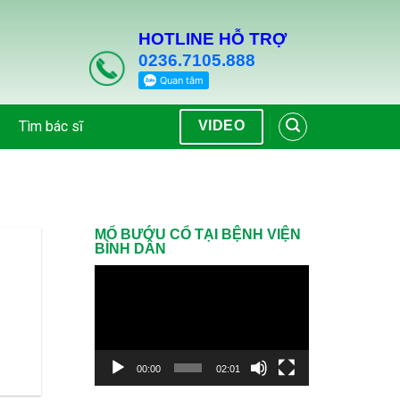
HOTLINE HỖ TRỢ
0236.7105.888
Tìm bác sĩ
VIDEO
MỔ BƯỚU CỔ TẠI BỆNH VIỆN
BÌNH DÂN
Trình
chơi
Video
00:00
02:01