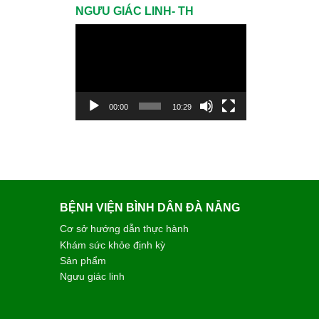
NGƯU GIÁC LINH- TH
Trình
chơi
Video
00:00
10:29
BỆNH VIỆN BÌNH DÂN ĐÀ NẴNG
Cơ sở hướng dẫn thực hành
Khám sức khỏe định kỳ
Sản phẩm
Ngưu giác linh