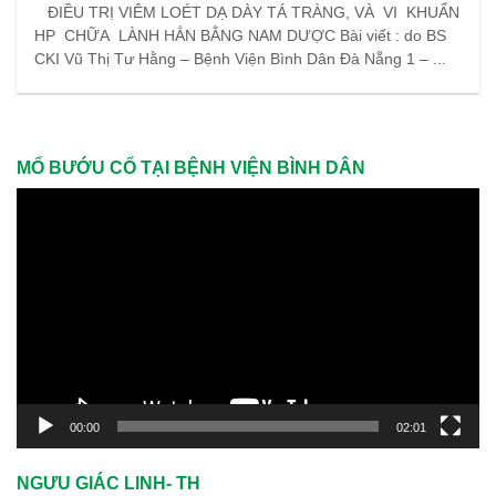
ĐIỀU TRỊ VIÊM LOÉT DẠ DÀY TÁ TRÀNG, VÀ VI KHUẨN
HP CHỮA LÀNH HẲN BẰNG NAM DƯỢC Bài viết : do BS
CKI Vũ Thị Tư Hằng – Bệnh Viện Bình Dân Đà Nẵng 1 – ...
MỔ BƯỚU CỔ TẠI BỆNH VIỆN BÌNH DÂN
Trình
chơi
Video
00:00
02:01
NGƯU GIÁC LINH- TH