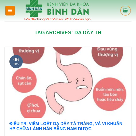
Skip
to
content
TAG ARCHIVES:
DẠ DÀY TH
06
Th5
ĐIỀU TRỊ VIÊM LOÉT DẠ DÀY TÁ TRÀNG, VÀ VI KHUẨN
HP CHỮA LÀNH HẲN BẰNG NAM DƯỢC