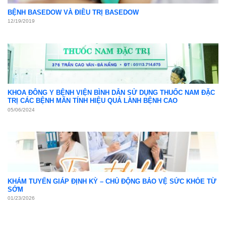
BỆNH BASEDOW VÀ ĐIỀU TRỊ BASEDOW
12/19/2019
KHOA ĐÔNG Y BỆNH VIỆN BÌNH DÂN SỬ DỤNG THUỐC NAM ĐẶC
TRỊ CÁC BỆNH MÃN TÍNH HIỆU QUẢ LÀNH BỆNH CAO
05/06/2024
KHÁM TUYẾN GIÁP ĐỊNH KỲ – CHỦ ĐỘNG BẢO VỆ SỨC KHỎE TỪ
SỚM
01/23/2026