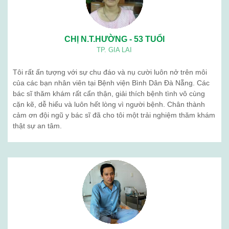
CHỊ N.T.HƯỜNG - 53 TUỔI
TP. GIA LAI
Tôi rất ấn tượng với sự chu đáo và nụ cười luôn nở trên môi
của các bạn nhân viên tại Bệnh viện Bình Dân Đà Nẵng. Các
bác sĩ thăm khám rất cẩn thận, giải thích bệnh tình vô cùng
cặn kẽ, dễ hiểu và luôn hết lòng vì người bệnh. Chân thành
cảm ơn đội ngũ y bác sĩ đã cho tôi một trải nghiệm thăm khám
thật sự an tâm.