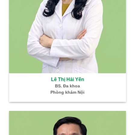
Lê Thị Hải Yến
BS. Đa khoa
Phòng khám Nội
B