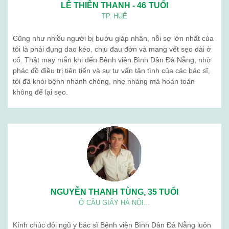
LÊ THIÊN THANH - 46 TUỔI
TP. HUẾ
Cũng như nhiều người bị bướu giáp nhân, nỗi sợ lớn nhất của
tôi là phải đụng dao kéo, chịu đau đớn và mang vết sẹo dài ở
cổ. Thật may mắn khi đến Bệnh viện Bình Dân Đà Nẵng, nhờ
phác đồ điều trị tiên tiến và sự tư vấn tận tình của các bác sĩ,
tôi đã khỏi bệnh nhanh chóng, nhẹ nhàng mà hoàn toàn
không để lại sẹo.
NGUYỄN THANH TÙNG, 35 TUỔI
Ở CẦU GIẤY HÀ NỘI...
Kính chúc đội ngũ y bác sĩ Bệnh viện Bình Dân Đà Nẵng luôn