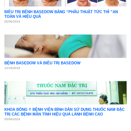
ĐIỀU TRỊ BỆNH BASEDOW BẰNG “PHẪU THUẬT TỨC THÌ ”AN
TOÀN VÀ HIỆU QUẢ
05/06/2024
BỆNH BASEDOW VÀ ĐIỀU TRỊ BASEDOW
12/19/2019
KHOA ĐÔNG Y BỆNH VIỆN BÌNH DÂN SỬ DỤNG THUỐC NAM ĐẶC
TRỊ CÁC BỆNH MÃN TÍNH HIỆU QUẢ LÀNH BỆNH CAO
05/06/2024