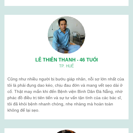
LÊ THIÊN THANH - 46 TUỔI
TP. HUẾ
Cũng như nhiều người bị bướu giáp nhân, nỗi sợ lớn nhất của
tôi là phải đụng dao kéo, chịu đau đớn và mang vết sẹo dài ở
cổ. Thật may mắn khi đến Bệnh viện Bình Dân Đà Nẵng, nhờ
phác đồ điều trị tiên tiến và sự tư vấn tận tình của các bác sĩ,
tôi đã khỏi bệnh nhanh chóng, nhẹ nhàng mà hoàn toàn
không để lại sẹo.