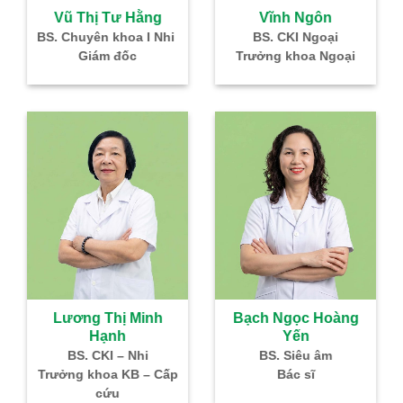
à
Vũ Thị Tư Hằng
Vĩnh Ngôn
–
BS. Chuyên khoa I Nhi
BS. CKI Ngoại
Giám đốc
Trưởng khoa Ngoại
IVF
Lương Thị Minh
Bạch Ngọc Hoàng
Hạnh
Yến
g
BS. CKI – Nhi
BS. Siêu âm
Nhi
Trưởng khoa KB – Cấp
Bác sĩ
cứu