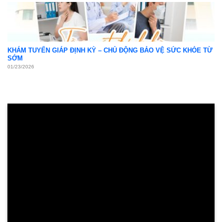
KHÁM TUYẾN GIÁP ĐỊNH KỲ – CHỦ ĐỘNG BẢO VỆ SỨC KHỎE TỪ
SỚM
01/23/2026