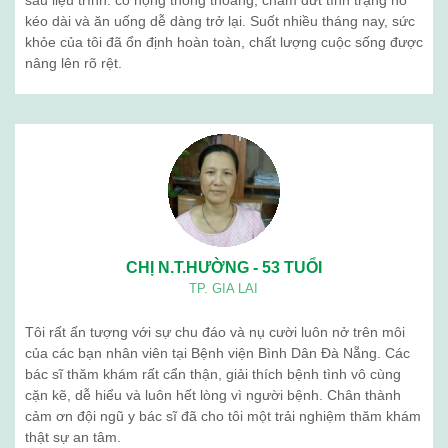
sau liệu trình: cổ họng thông thoáng, chấm dứt tình trạng ho
kéo dài và ăn uống dễ dàng trở lại. Suốt nhiều tháng nay, sức
khỏe của tôi đã ổn định hoàn toàn, chất lượng cuộc sống được
nâng lên rõ rệt.
CHỊ N.T.HƯỜNG - 53 TUỔI
TP. GIA LAI
Tôi rất ấn tượng với sự chu đáo và nụ cười luôn nở trên môi
của các bạn nhân viên tại Bệnh viện Bình Dân Đà Nẵng. Các
bác sĩ thăm khám rất cẩn thận, giải thích bệnh tình vô cùng
cặn kẽ, dễ hiểu và luôn hết lòng vì người bệnh. Chân thành
cảm ơn đội ngũ y bác sĩ đã cho tôi một trải nghiệm thăm khám
thật sự an tâm.