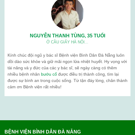
NGUYỄN THANH TÙNG, 35 TUỔI
Ở CẦU GIẤY HÀ NỘI...
Kính chúc đội ngũ y bác sĩ Bệnh viện Bình Dân Đà Nẵng luôn
dồi dào sức khỏe và giữ mãi ngọn lửa nhiệt huyết. Hy vọng với
tài năng và y đức của các y bác sĩ, sẽ ngày càng có thêm
nhiều bệnh nhân
bướu cổ
được điều trị thành công, tìm lại
được sự bình an trong cuộc sống. Từ tận đáy lòng, chân thành
cảm ơn Bệnh viện rất nhiều!
BỆNH VIỆN BÌNH DÂN ĐÀ NẴNG