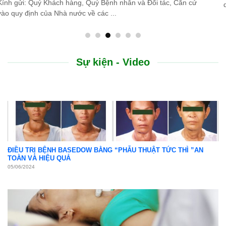
do thiên tai lũ lụt, Bệnh viện Bình Dân ...
Sự kiện - Video
ĐIỀU TRỊ BỆNH BASEDOW BẰNG “PHẪU THUẬT TỨC THÌ ”AN
TOÀN VÀ HIỆU QUẢ
05/06/2024