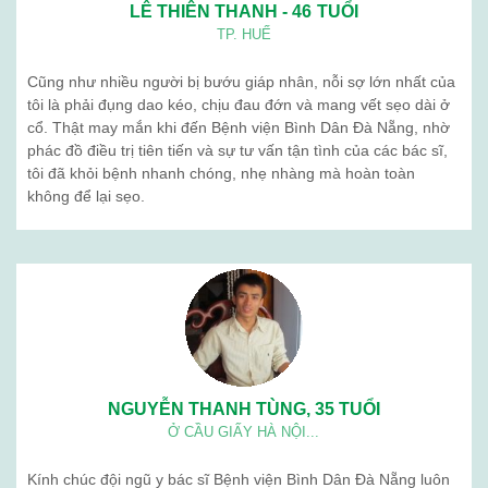
LÊ THIÊN THANH - 46 TUỔI
TP. HUẾ
Cũng như nhiều người bị bướu giáp nhân, nỗi sợ lớn nhất của
tôi là phải đụng dao kéo, chịu đau đớn và mang vết sẹo dài ở
cổ. Thật may mắn khi đến Bệnh viện Bình Dân Đà Nẵng, nhờ
phác đồ điều trị tiên tiến và sự tư vấn tận tình của các bác sĩ,
tôi đã khỏi bệnh nhanh chóng, nhẹ nhàng mà hoàn toàn
không để lại sẹo.
NGUYỄN THANH TÙNG, 35 TUỔI
Ở CẦU GIẤY HÀ NỘI...
Kính chúc đội ngũ y bác sĩ Bệnh viện Bình Dân Đà Nẵng luôn