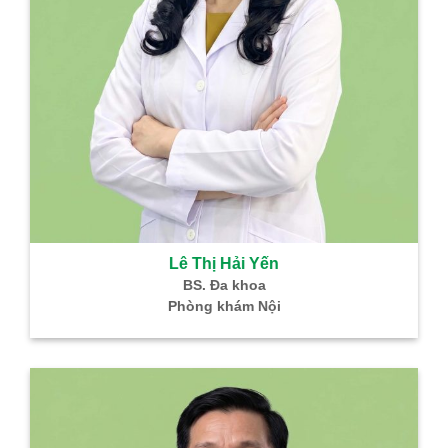
Lê Thị Hải Yến
BS. Đa khoa
Phòng khám Nội
B