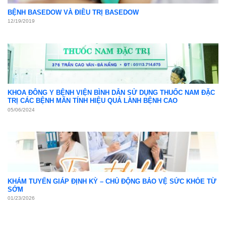
BỆNH BASEDOW VÀ ĐIỀU TRỊ BASEDOW
12/19/2019
KHOA ĐÔNG Y BỆNH VIỆN BÌNH DÂN SỬ DỤNG THUỐC NAM ĐẶC
TRỊ CÁC BỆNH MÃN TÍNH HIỆU QUẢ LÀNH BỆNH CAO
05/06/2024
KHÁM TUYẾN GIÁP ĐỊNH KỲ – CHỦ ĐỘNG BẢO VỆ SỨC KHỎE TỪ
SỚM
01/23/2026