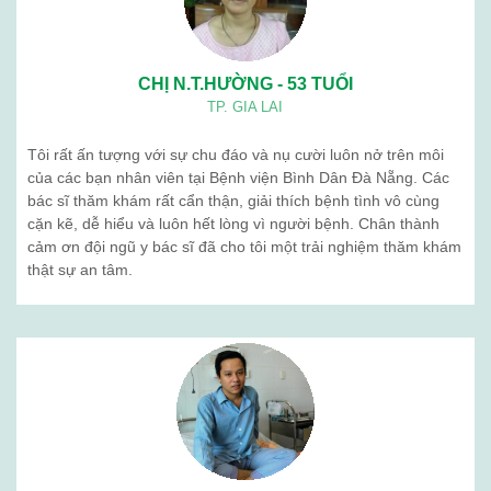
CHỊ N.T.HƯỜNG - 53 TUỔI
TP. GIA LAI
Tôi rất ấn tượng với sự chu đáo và nụ cười luôn nở trên môi
của các bạn nhân viên tại Bệnh viện Bình Dân Đà Nẵng. Các
bác sĩ thăm khám rất cẩn thận, giải thích bệnh tình vô cùng
cặn kẽ, dễ hiểu và luôn hết lòng vì người bệnh. Chân thành
cảm ơn đội ngũ y bác sĩ đã cho tôi một trải nghiệm thăm khám
thật sự an tâm.