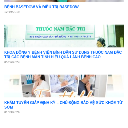
BỆNH BASEDOW VÀ ĐIỀU TRỊ BASEDOW
12/19/2019
KHOA ĐÔNG Y BỆNH VIỆN BÌNH DÂN SỬ DỤNG THUỐC NAM ĐẶC
TRỊ CÁC BỆNH MÃN TÍNH HIỆU QUẢ LÀNH BỆNH CAO
05/06/2024
KHÁM TUYẾN GIÁP ĐỊNH KỲ – CHỦ ĐỘNG BẢO VỆ SỨC KHỎE TỪ
SỚM
01/23/2026