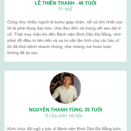
LÊ THIÊN THANH - 46 TUỔI
TP. HUẾ
Cũng như nhiều người bị bướu giáp nhân, nỗi sợ lớn nhất của
tôi là phải đụng dao kéo, chịu đau đớn và mang vết sẹo dài ở
cổ. Thật may mắn khi đến Bệnh viện Bình Dân Đà Nẵng, nhờ
phác đồ điều trị tiên tiến và sự tư vấn tận tình của các bác sĩ,
tôi đã khỏi bệnh nhanh chóng, nhẹ nhàng mà hoàn toàn
không để lại sẹo.
NGUYỄN THANH TÙNG, 35 TUỔI
Ở CẦU GIẤY HÀ NỘI...
Kính chúc đội ngũ y bác sĩ Bệnh viện Bình Dân Đà Nẵng luôn