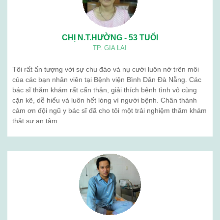
CHỊ N.T.HƯỜNG - 53 TUỔI
TP. GIA LAI
Tôi rất ấn tượng với sự chu đáo và nụ cười luôn nở trên môi
của các bạn nhân viên tại Bệnh viện Bình Dân Đà Nẵng. Các
bác sĩ thăm khám rất cẩn thận, giải thích bệnh tình vô cùng
cặn kẽ, dễ hiểu và luôn hết lòng vì người bệnh. Chân thành
cảm ơn đội ngũ y bác sĩ đã cho tôi một trải nghiệm thăm khám
thật sự an tâm.