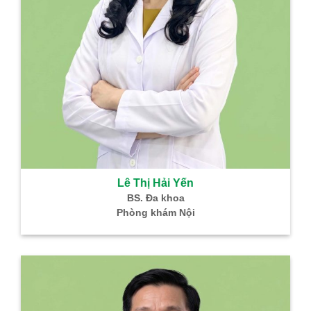
Lê Thị Hải Yến
BS. Đa khoa
Phòng khám Nội
B