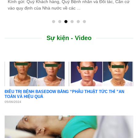
do thiên tai lũ lụt, Bệnh viện Bình Dân ...
Sự kiện - Video
ĐIỀU TRỊ BỆNH BASEDOW BẰNG “PHẪU THUẬT TỨC THÌ ”AN
TOÀN VÀ HIỆU QUẢ
05/06/2024