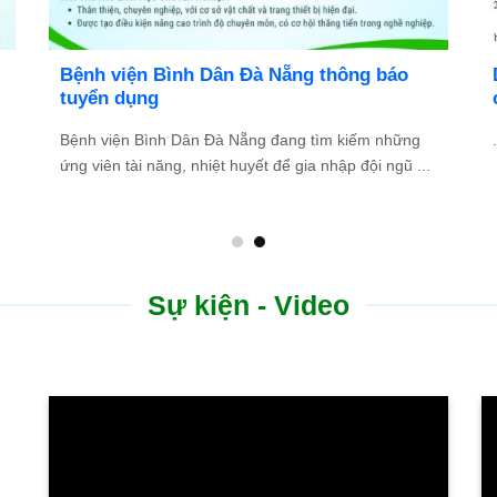
ch người thực hành khám bệnh,
BỆNH VIỆN BÌ
nh
DỤNG NHÂN SỰ
Cơ hội phát triển s
chuyên nghiệp, hiện
...
Sự kiện - Video