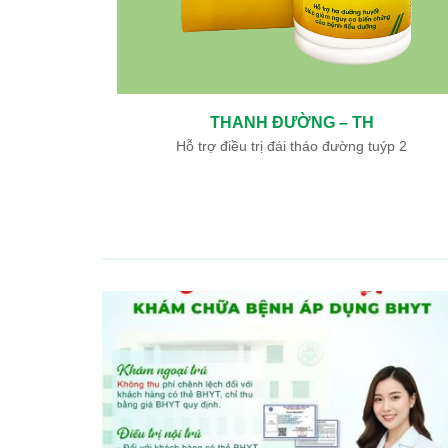
THANH ĐƯỜNG – TH
ày, tá tràng
Hỗ trợ điều trị đái tháo đường tuýp 2