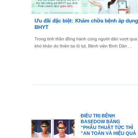
ệnh viện Bình Dân Đà Nẵng thông báo
Danh sá
uyển dụng
chữa bệ
ệnh viện Bình Dân Đà Nẵng đang tìm kiếm những
...
ng viên tài năng, nhiệt huyết để gia nhập đội ngũ ...
ĐIỀU TRỊ BỆNH
BASEDOW BẰNG
“PHẪU THUẬT TỨC THÌ
”AN TOÀN VÀ HIỆU QUẢ