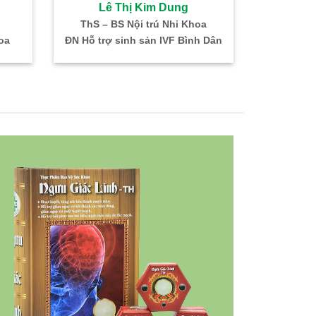
Lê Thị Kim Dung
Bùi 
ThS – BS Nội trú Nhi Khoa
Bác sĩ CKI –
oa
ĐN Hỗ trợ sinh sản IVF Bình Dân
Trưởng kh