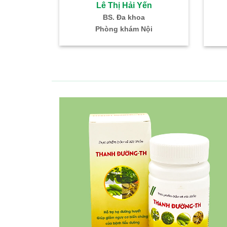
 Hải Yến
Lê Thị Hải Yến
ũi Họng
BS. Đa khoa
K – TMH
Phòng khám Nội