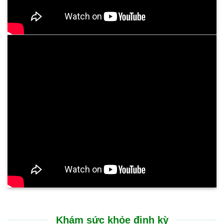
Trải nghiệm điều trị tại Bệnh viện Bình Dân Đà Nẵng rất nhẹ
nhàng, không gây đau đớn. Sự cải thiện thể hiện rõ rệt ngay
sau liệu trình: cổ họng thông thoáng, chấm dứt tình trạng ho
kéo dài và ăn uống dễ dàng trở lại. Suốt nhiều tháng nay, sức
khỏe của tôi đã ổn định hoàn toàn, chất lượng cuộc sống được
nâng lên rõ rệt.
CHỊ N.T.HƯỜNG - 53 TUỔI
TP. GIA LAI
Tôi rất ấn tượng với sự chu đáo và nụ cười luôn nở trên môi
của các bạn nhân viên tại Bệnh viện Bình Dân Đà Nẵng. Các
bác sĩ thăm khám rất cẩn thận, giải thích bệnh tình vô cùng