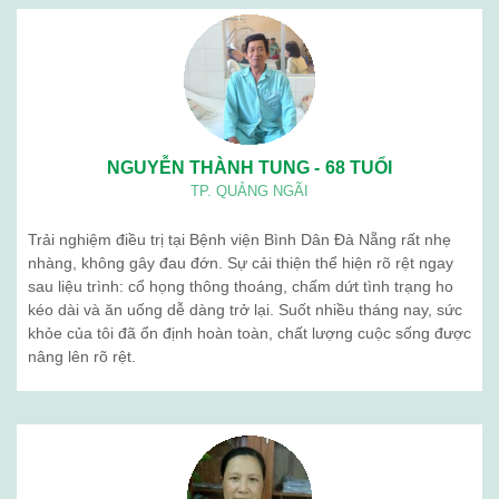
BỆNH VIỆN BÌNH DÂN ĐÀ NẴNG
Lịch làm việc: Từ thứ 2 – thứ 7
Sáng: 7h30 – 12h00
Chiều: 13h00 – 16h30
Địa chỉ: 376 Trần Cao Vân – Phường Thanh Khê – TP. Đà Nẵng
Điện thoại: 02363 714 030
Chăm sóc khách hàng: 0236 7105 888
Email: kinhdoanh.bvbd@gmail.com
Hành chính nhân sự : benhvienbinhdandn@gmail.com
Quy chế hoạt động
Giới thiệu chung
Ban lãnh đạo