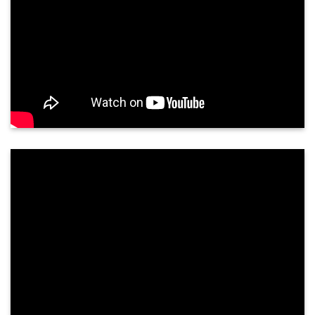
Siêu âm tuyến giáp có chính xác không?
Tuyến giáp là một tuyến nội tiết quan trọng, nằm
ở vùng cổ trước, nằm áp vào mặt trước bên của
sụn giáp và phần trên khí quản. Tuyến giáp gồm
hai thuỳ kết nối với nhau qua ...
PHẢN HỒI KHÁCH HÀNG
NGUYỄN THÀNH TUNG - 68 TUỔI
TP. QUẢNG NGÃI