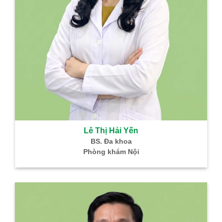
Bùi Thị Cúc
Hồ Thị Ngọc Hà
Bác sĩ CKI – HH –
BS. CKI: SP khoa –
Truyền Máu
Hiếm muộn
Trưởng khoa Xét
ĐN Hỗ trợ sinh sản IVF
nghiệm
Bình Dân
Vũ Thị Tư Hằng
Nguyễn Thanh
Phong
BS. Chuyên khoa I Nhi
Bác sĩ CKI – Gây mê
Giám đốc