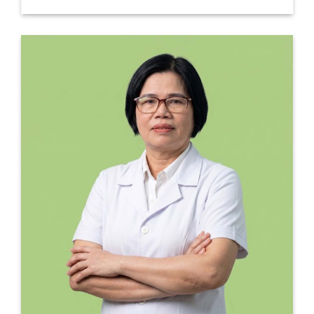
NGƯU GIÁC LINH – TH
Hỗ trợ điều trị nhồi máu não, nhồi máu cơ tim