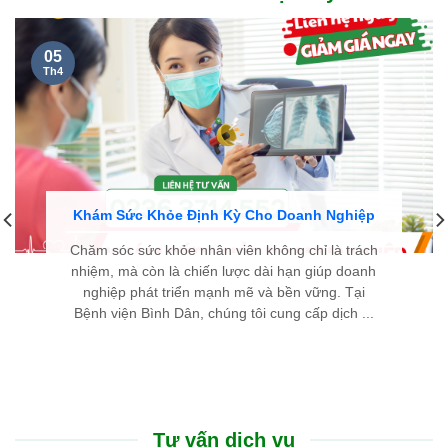
cặn kẽ, dễ hiểu và luôn hết lòng vì người bệnh. Chân thành
cảm ơn đội ngũ y bác sĩ đã cho tôi một trải nghiệm thăm khám
thật sự an tâm.
LÊ THIÊN THANH - 46 TUỔI
TP. HUẾ
Cũng như nhiều người bị bướu giáp nhân, nỗi sợ lớn nhất của
tôi là phải đụng dao kéo, chịu đau đớn và mang vết sẹo dài ở
cổ. Thật may mắn khi đến Bệnh viện Bình Dân Đà Nẵng, nhờ
phác đồ điều trị tiên tiến và sự tư vấn tận tình của các bác sĩ,
tôi đã khỏi bệnh nhanh chóng, nhẹ nhàng mà hoàn toàn
không để lại sẹo.