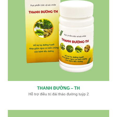
[THÔNG BÁO] LỊCH NGHỈ LỄ GIỖ TỔ HÙNG VƯƠNG, 30/4
VÀ 01/5 NĂM 2026
Kính gửi: Quý Khách hàng, Quý Bệnh nhân và Đối tác, Căn cứ
vào quy định của Nhà nước về các ...
Sự kiện - Video