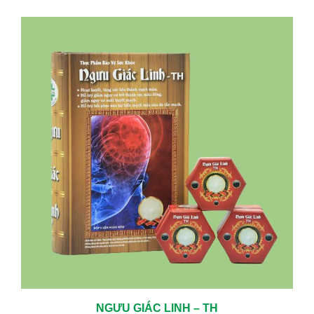
TRỊ CÁC BỆNH MÃN TÍNH HIỆU QUẢ LÀNH BỆNH CAO
05/06/2024
KHÁM TUYẾN GIÁP ĐỊNH KỲ – CHỦ ĐỘNG BẢO VỆ SỨC KHỎE TỪ
SỚM
01/23/2026