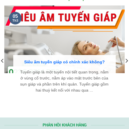
NGUYỄN THANH TÙNG, 35 TUỔI
Ở CẦU GIẤY HÀ NỘI...
Kính chúc đội ngũ y bác sĩ Bệnh viện Bình Dân Đà Nẵng luôn
dồi dào sức khỏe và giữ mãi ngọn lửa nhiệt huyết. Hy vọng với
tài năng và y đức của các y bác sĩ, sẽ ngày càng có thêm
nhiều bệnh nhân
bướu cổ
được điều trị thành công, tìm lại
được sự bình an trong cuộc sống. Từ tận đáy lòng, chân thành
cảm ơn Bệnh viện rất nhiều!