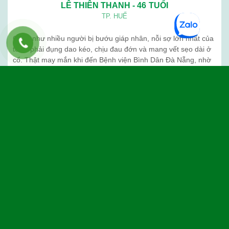
Ngưu giác linh
Giới thiệu
Blog
Liên hệ
BỆNH VIỆN BÌNH DÂN (ĐÀ NẴNG) . Địa chỉ: 376 Trần Cao Vân -
Thanh Khê - Đà Nẵng. Điện thoạị: 02363 714 030