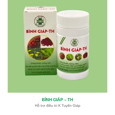
ĐIỀU TRỊ BỆNH BASEDOW BẰNG “PHẪU THUẬT TỨC THÌ ”AN
TOÀN VÀ HIỆU QUẢ
05/06/2024
BỆNH BASEDOW VÀ ĐIỀU TRỊ BASEDOW
12/19/2019
KHOA ĐÔNG Y BỆNH VIỆN BÌNH DÂN SỬ DỤNG THUỐC NAM ĐẶC