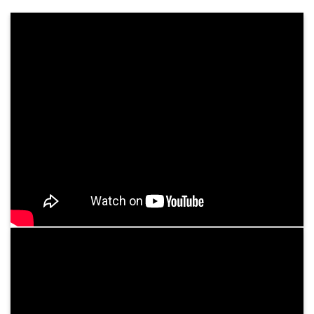
Khám Sức Khỏe Định Kỳ Cho Doanh Nghiệp
Chăm sóc sức khỏe nhân viên không chỉ là trách
nhiệm, mà còn là chiến lược dài hạn giúp doanh
nghiệp phát triển mạnh mẽ và bền vững. Tại
Bệnh viện Bình Dân, chúng tôi cung cấp dịch ...
Tư vấn dịch vụ
05
Th3