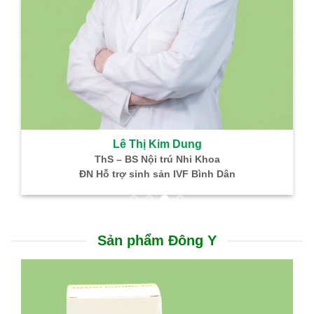
DẠ DÀY – TH
tim
Hỗ trợ điều trị viêm loét dạ dày, tá tràng
Thông tin hữu ích