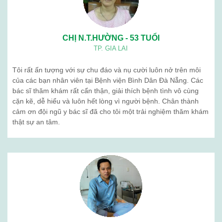
Quá trình phát triển
Tổ chức nhân sự
BẢN ĐỒ
BỆNH VIỆN BÌNH DÂN ĐÀ NẴNG
Cơ sở hướng dẫn thực hành
Khám sức khỏe định kỳ
Sản phẩm