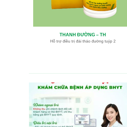
NGƯU GIÁC LINH – TH
Hỗ trợ điều trị nhồi máu não, nhồi máu cơ tim