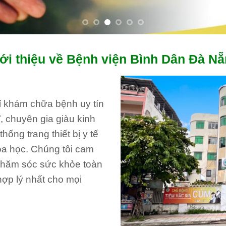
ới thiệu về Bệnh viện Bình Dân Đà N
hỉ khám chữa bệnh uy tín
, chuyên gia giàu kinh
ống trang thiết bị y tế
oa học. Chúng tôi cam
 chăm sóc sức khỏe toàn
hợp lý nhất cho mọi