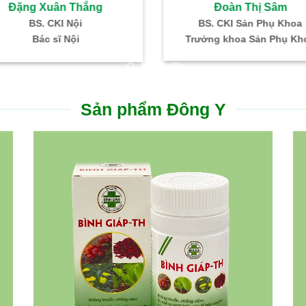
Hồ Thị Ngọc Hà
Nguyễn Thanh Phon
 CKI: SP khoa – Hiếm muộn
Bác sĩ CKI – Gây mê hồi 
ỗ trợ sinh sản IVF Bình Dân
Trưởng Khoa PT – GMH
Sản phẩm Đông Y