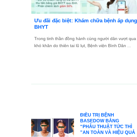
ông báo
Danh sách người thực hành khám bệnh
chữa bệnh
kiếm những
...
p đội ngũ ...
ĐIỀU TRỊ BỆNH
BASEDOW BẰNG
“PHẪU THUẬT TỨC THÌ
”AN TOÀN VÀ HIỆU QUẢ