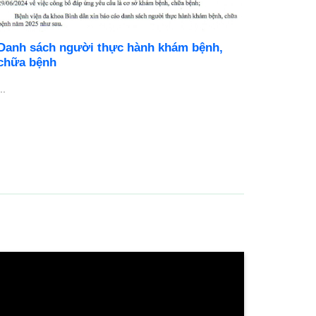
ĐIỀU TRỊ GIUN ĐŨA CHÓ, SÁN CHÓ TẠI
BỆNH VIỆN BÌNH DÂN ĐÀ NẴNG
Bạn bị ngứa da kéo dài, nổi mề đay, dị ứng tái phát
không rõ nguyên nhân?Đây có thể là dấu ...