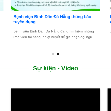
,
BỆNH VIỆN BÌNH DÂN ĐÀ NẴNG TUYỂN
DỤNG NHÂN SỰ NĂM 2026
Cơ hội phát triển sự nghiệp trong môi trường y tế
chuyên nghiệp, hiện đại Với định hướng phát triển trở
...
Sự kiện - Video