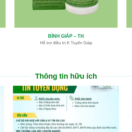
THÔNG MẠCH DƯỠNG NÃO – TH
Hỗ trợ điều trị di chứng tai biến mạch máu não
Thông tin hữu ích