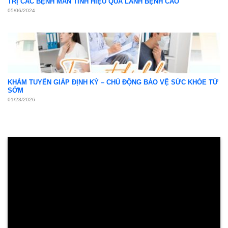
TRỊ CÁC BỆNH MÃN TÍNH HIỆU QUẢ LÀNH BỆNH CAO
05/06/2024
KHÁM TUYẾN GIÁP ĐỊNH KỲ – CHỦ ĐỘNG BẢO VỆ SỨC KHỎE TỪ
SỚM
01/23/2026