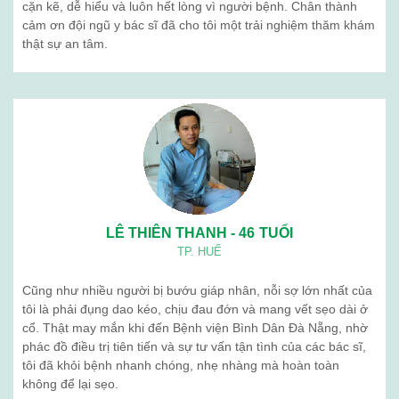
cặn kẽ, dễ hiểu và luôn hết lòng vì người bệnh. Chân thành
cảm ơn đội ngũ y bác sĩ đã cho tôi một trải nghiệm thăm khám
thật sự an tâm.
LÊ THIÊN THANH - 46 TUỔI
TP. HUẾ
Cũng như nhiều người bị bướu giáp nhân, nỗi sợ lớn nhất của
tôi là phải đụng dao kéo, chịu đau đớn và mang vết sẹo dài ở
cổ. Thật may mắn khi đến Bệnh viện Bình Dân Đà Nẵng, nhờ
phác đồ điều trị tiên tiến và sự tư vấn tận tình của các bác sĩ,
tôi đã khỏi bệnh nhanh chóng, nhẹ nhàng mà hoàn toàn
không để lại sẹo.