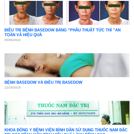
ĐIỀU TRỊ BỆNH BASEDOW BẰNG “PHẪU THUẬT TỨC THÌ ”AN
TOÀN VÀ HIỆU QUẢ
05/06/2024
BỆNH BASEDOW VÀ ĐIỀU TRỊ BASEDOW
12/19/2019
KHOA ĐÔNG Y BỆNH VIỆN BÌNH DÂN SỬ DỤNG THUỐC NAM ĐẶC