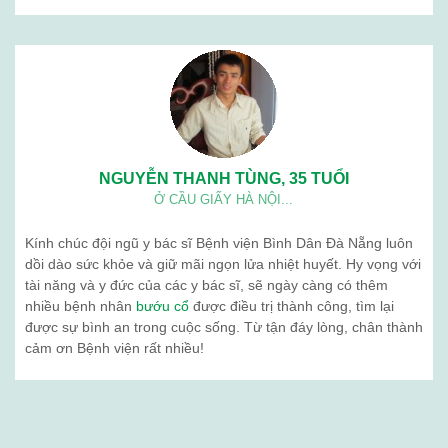
NGUYỄN THANH TÙNG, 35 TUỔI
Ở CẦU GIẤY HÀ NỘI...
Kính chúc đội ngũ y bác sĩ Bệnh viện Bình Dân Đà Nẵng luôn
dồi dào sức khỏe và giữ mãi ngọn lửa nhiệt huyết. Hy vọng với
tài năng và y đức của các y bác sĩ, sẽ ngày càng có thêm
nhiều bệnh nhân
bướu cổ
được điều trị thành công, tìm lại
được sự bình an trong cuộc sống. Từ tận đáy lòng, chân thành
cảm ơn Bệnh viện rất nhiều!