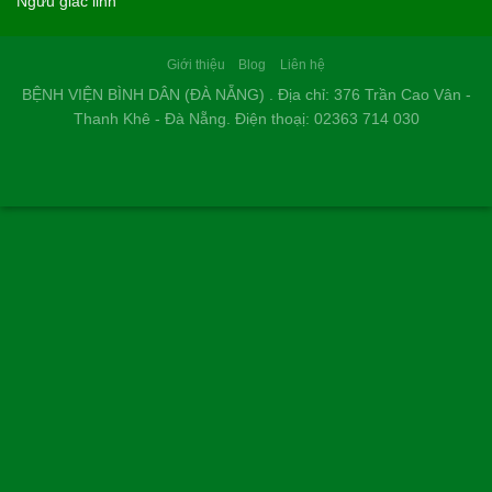
Ngưu giác linh
Giới thiệu
Blog
Liên hệ
BỆNH VIỆN BÌNH DÂN (ĐÀ NẴNG) . Địa chỉ: 376 Trần Cao Vân -
Thanh Khê - Đà Nẵng. Điện thoạị: 02363 714 030