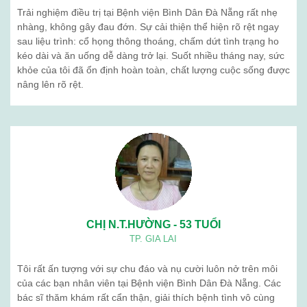
Trải nghiệm điều trị tại Bệnh viện Bình Dân Đà Nẵng rất nhẹ
nhàng, không gây đau đớn. Sự cải thiện thể hiện rõ rệt ngay
sau liệu trình: cổ họng thông thoáng, chấm dứt tình trạng ho
kéo dài và ăn uống dễ dàng trở lại. Suốt nhiều tháng nay, sức
khỏe của tôi đã ổn định hoàn toàn, chất lượng cuộc sống được
nâng lên rõ rệt.
CHỊ N.T.HƯỜNG - 53 TUỔI
TP. GIA LAI
Tôi rất ấn tượng với sự chu đáo và nụ cười luôn nở trên môi
của các bạn nhân viên tại Bệnh viện Bình Dân Đà Nẵng. Các
bác sĩ thăm khám rất cẩn thận, giải thích bệnh tình vô cùng