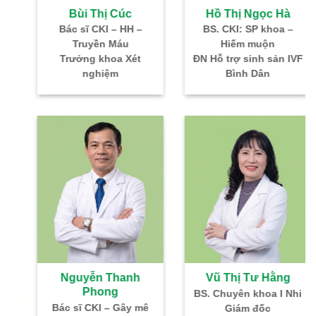
Bùi Thị Cúc
Hồ Thị Ngọc Hà
Bác sĩ CKI – HH –
BS. CKI: SP khoa –
BS
Truyền Máu
Hiếm muộn
Trưởng khoa Xét
ĐN Hỗ trợ sinh sản IVF
nghiệm
Bình Dân
Nguyễn Thanh
Vũ Thị Tư Hằng
Phong
BS. Chuyên khoa I Nhi
Tr
Bác sĩ CKI – Gây mê
Giám đốc