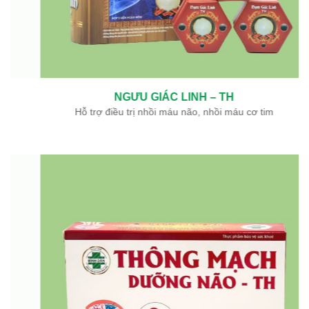
NGƯU GIÁC LINH – TH
Hỗ trợ điều trị nhồi máu não, nhồi máu cơ tim