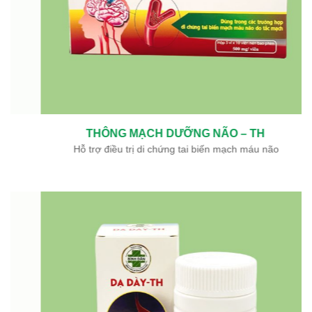
THÔNG MẠCH DƯỠNG NÃO – TH
Hỗ trợ điều trị di chứng tai biến mạch máu não