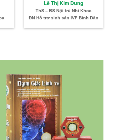
Lê Thị Kim Dung
Bùi 
ThS – BS Nội trú Nhi Khoa
Bác sĩ CKI –
oa
ĐN Hỗ trợ sinh sản IVF Bình Dân
Trưởng kh