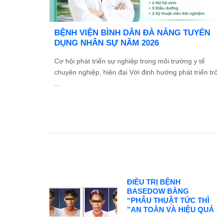
 TỔ
Ưu đãi đặc biệt: Khám chữa bệnh áp dụn
 2026
BHYT
 và Đối
Trong tinh thần đồng hành cùng người dân vượt qu
các ...
khó khăn do thiên tai lũ lụt, Bệnh viện Bình Dân ...
ĐIỀU TRỊ BỆNH
BASEDOW BẰNG
“PHẪU THUẬT TỨC THÌ
”AN TOÀN VÀ HIỆU QUẢ