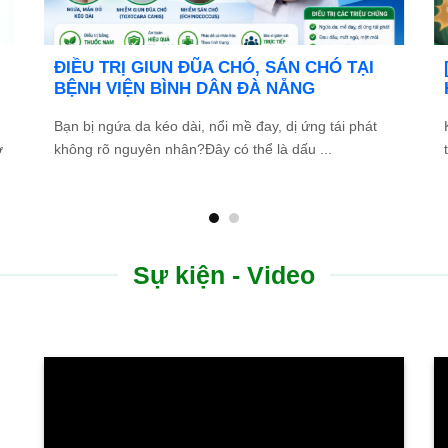
g
Bệnh viện Bình Dân Đà Nẵng thông báo
tuyển dụng
a
Bệnh viện Bình Dân Đà Nẵng đang tìm kiếm những
ứng viên tài năng, nhiệt huyết để gia nhập đội ngũ ...
Sự kiện - Video