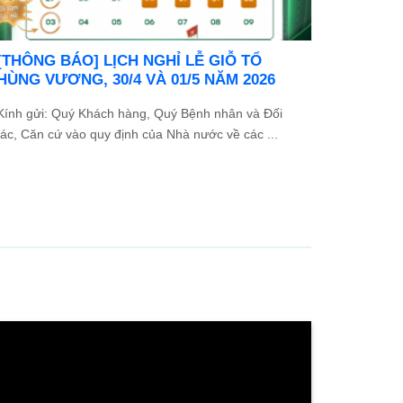
Danh sách người thực hành khám bệnh,
chữa bệnh
...