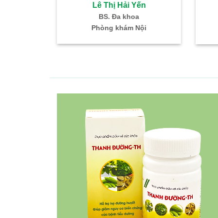
 Hải Yến
Lê Thị Hải Yến
ũi Họng
BS. Đa khoa
K – TMH
Phòng khám Nội