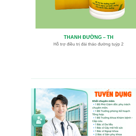
THANH ĐƯỜNG – TH
ày, tá tràng
Hỗ trợ điều trị đái tháo đường tuýp 2