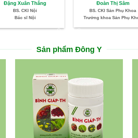
Hồ Thị Ngọc Hà
Nguyễn Thanh Phon
. CKI: SP khoa – Hiếm muộn
Bác sĩ CKI – Gây mê hồi 
Hỗ trợ sinh sản IVF Bình Dân
Trưởng Khoa PT – GMH
Sản phẩm Đông Y