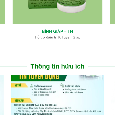
THÔNG MẠCH DƯỠNG NÃO – TH
Hỗ trợ điều trị di chứng tai biến mạch máu não
Thông tin hữu ích