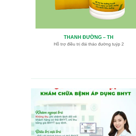
NGƯU GIÁC LINH – TH
Hỗ trợ điều trị nhồi máu não, nhồi máu cơ tim