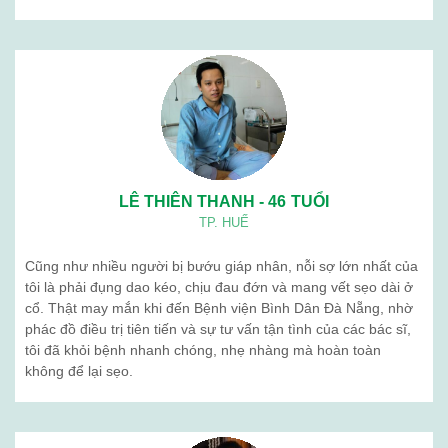
LÊ THIÊN THANH - 46 TUỔI
TP. HUẾ
Cũng như nhiều người bị bướu giáp nhân, nỗi sợ lớn nhất của
tôi là phải đụng dao kéo, chịu đau đớn và mang vết sẹo dài ở
cổ. Thật may mắn khi đến Bệnh viện Bình Dân Đà Nẵng, nhờ
phác đồ điều trị tiên tiến và sự tư vấn tận tình của các bác sĩ,
tôi đã khỏi bệnh nhanh chóng, nhẹ nhàng mà hoàn toàn
không để lại sẹo.