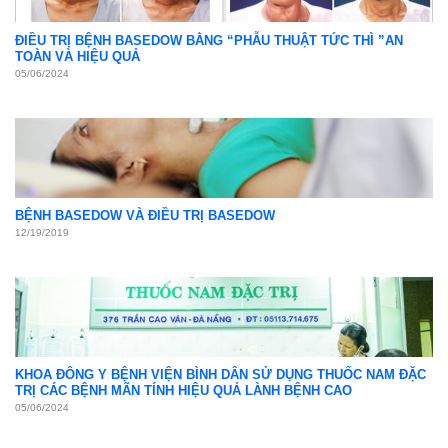
ĐIỀU TRỊ BỆNH BASEDOW BẰNG “PHẪU THUẬT TỨC THÌ ”AN
TOÀN VÀ HIỆU QUẢ
05/06/2024
BỆNH BASEDOW VÀ ĐIỀU TRỊ BASEDOW
12/19/2019
KHOA ĐÔNG Y BỆNH VIỆN BÌNH DÂN SỬ DỤNG THUỐC NAM ĐẶC
TRỊ CÁC BỆNH MÃN TÍNH HIỆU QUẢ LÀNH BỆNH CAO
05/06/2024