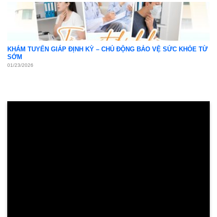
KHÁM TUYẾN GIÁP ĐỊNH KỲ – CHỦ ĐỘNG BẢO VỆ SỨC KHỎE TỪ
SỚM
01/23/2026