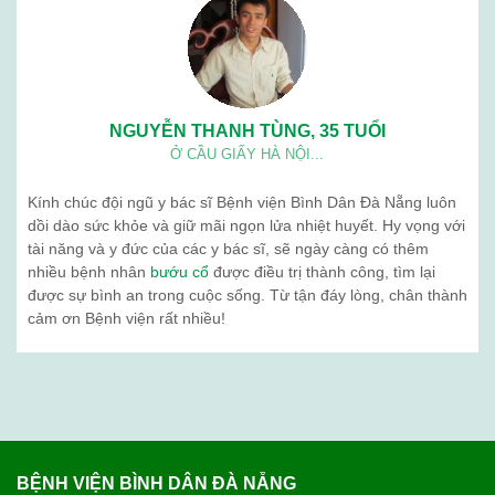
NGUYỄN THANH TÙNG, 35 TUỔI
Ở CẦU GIẤY HÀ NỘI...
Kính chúc đội ngũ y bác sĩ Bệnh viện Bình Dân Đà Nẵng luôn
dồi dào sức khỏe và giữ mãi ngọn lửa nhiệt huyết. Hy vọng với
tài năng và y đức của các y bác sĩ, sẽ ngày càng có thêm
nhiều bệnh nhân
bướu cổ
được điều trị thành công, tìm lại
được sự bình an trong cuộc sống. Từ tận đáy lòng, chân thành
cảm ơn Bệnh viện rất nhiều!
BỆNH VIỆN BÌNH DÂN ĐÀ NẴNG