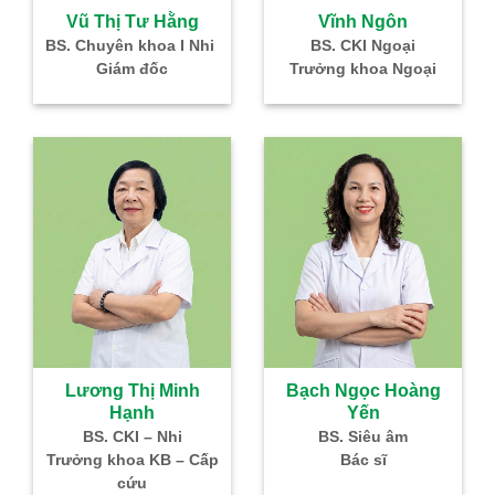
à
Vũ Thị Tư Hằng
Vĩnh Ngôn
–
BS. Chuyên khoa I Nhi
BS. CKI Ngoại
Giám đốc
Trưởng khoa Ngoại
IVF
Lương Thị Minh
Bạch Ngọc Hoàng
Hạnh
Yến
g
BS. CKI – Nhi
BS. Siêu âm
Nhi
Trưởng khoa KB – Cấp
Bác sĩ
cứu