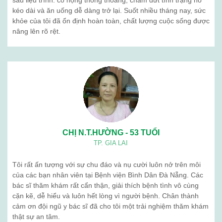
sau liệu trình: cổ họng thông thoáng, chấm dứt tình trạng ho
kéo dài và ăn uống dễ dàng trở lại. Suốt nhiều tháng nay, sức
khỏe của tôi đã ổn định hoàn toàn, chất lượng cuộc sống được
nâng lên rõ rệt.
CHỊ N.T.HƯỜNG - 53 TUỔI
TP. GIA LAI
Tôi rất ấn tượng với sự chu đáo và nụ cười luôn nở trên môi
của các bạn nhân viên tại Bệnh viện Bình Dân Đà Nẵng. Các
bác sĩ thăm khám rất cẩn thận, giải thích bệnh tình vô cùng
cặn kẽ, dễ hiểu và luôn hết lòng vì người bệnh. Chân thành
cảm ơn đội ngũ y bác sĩ đã cho tôi một trải nghiệm thăm khám
thật sự an tâm.