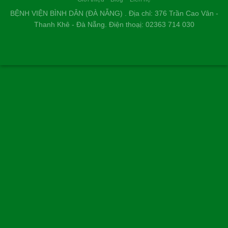
BỆNH VIỆN BÌNH DÂN (ĐÀ NẴNG) . Địa chỉ: 376 Trần Cao Vân -
Thanh Khê - Đà Nẵng. Điện thoạị: 02363 714 030