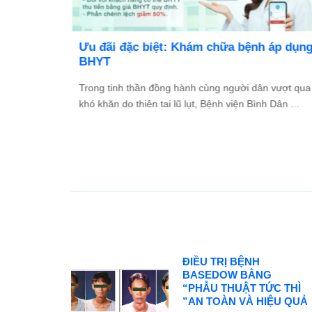
TỔ
Ưu đãi đặc biệt: Khám chữa bệnh áp dụng
2026
BHYT
và Đối
Trong tinh thần đồng hành cùng người dân vượt qua
ác ...
khó khăn do thiên tai lũ lụt, Bệnh viện Bình Dân ...
ĐIỀU TRỊ BỆNH
BASEDOW BẰNG
“PHẪU THUẬT TỨC THÌ
”AN TOÀN VÀ HIỆU QUẢ