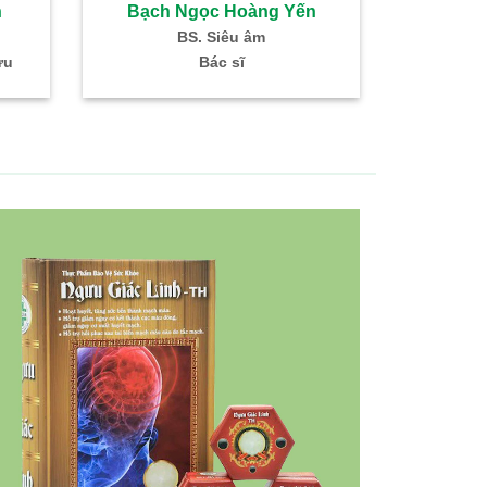
h
Bạch Ngọc Hoàng Yến
Đoàn 
BS. Siêu âm
BS. 
ứu
Bác sĩ
Trưởng