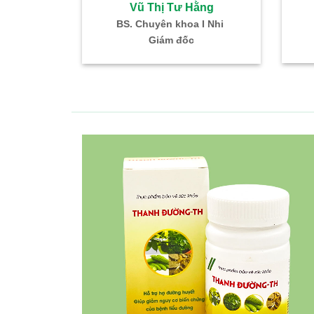
ư Hằng
Vũ Thị Tư Hằng
khoa I Nhi
BS. Chuyên khoa I Nhi
đốc
Giám đốc