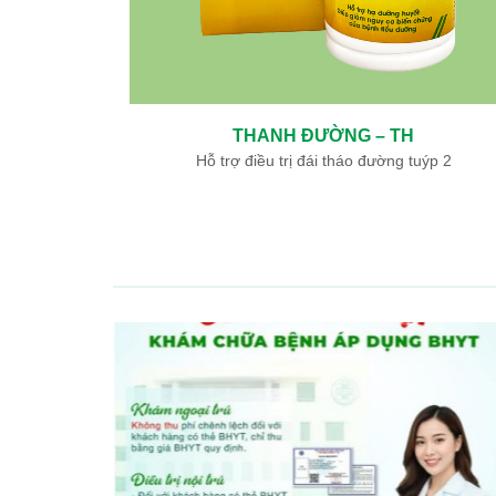
THANH ĐƯỜNG – TH
ày, tá tràng
Hỗ trợ điều trị đái tháo đường tuýp 2