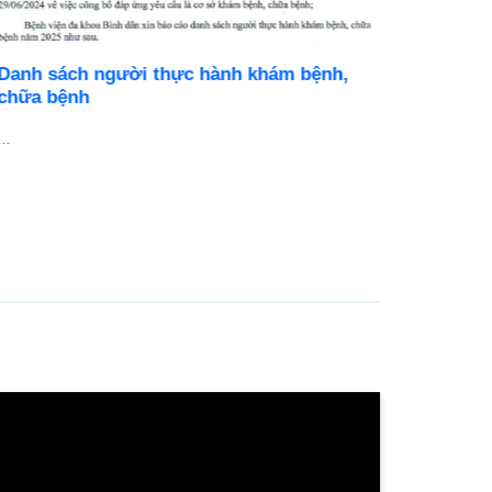
Danh sách người thực hành khám bệnh,
BỆNH V
chữa bệnh
DỤNG N
..
Cơ hội ph
chuyên ng
...