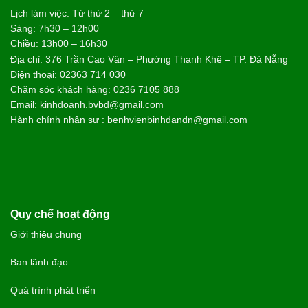
NGUYỄN THÀNH TUNG - 68 TUỔI
TP. QUẢNG NGÃI
Trải nghiệm điều trị tại Bệnh viện Bình Dân Đà Nẵng rất nhẹ
nhàng, không gây đau đớn. Sự cải thiện thể hiện rõ rệt ngay
sau liệu trình: cổ họng thông thoáng, chấm dứt tình trạng ho
kéo dài và ăn uống dễ dàng trở lại. Suốt nhiều tháng nay, sức
khỏe của tôi đã ổn định hoàn toàn, chất lượng cuộc sống được
nâng lên rõ rệt.