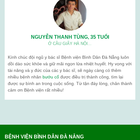
05
Th3
Siêu âm tuyến giáp có chính xác không?
Tuyến giáp là một tuyến nội tiết quan trọng, nằm
ở vùng cổ trước, nằm áp vào mặt trước bên của
sụn giáp và phần trên khí quản. Tuyến giáp gồm
hai thuỳ kết nối với nhau qua ...
PHẢN HỒI KHÁCH HÀNG