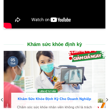
BỆNH BASEDOW VÀ ĐIỀU TRỊ BASEDOW
12/19/2019
KHOA ĐÔNG Y BỆNH VIỆN BÌNH DÂN SỬ DỤNG THUỐC NAM ĐẶC
TRỊ CÁC BỆNH MÃN TÍNH HIỆU QUẢ LÀNH BỆNH CAO
05/06/2024
KHÁM TUYẾN GIÁP ĐỊNH KỲ – CHỦ ĐỘNG BẢO VỆ SỨC KHỎE TỪ
SỚM
01/23/2026