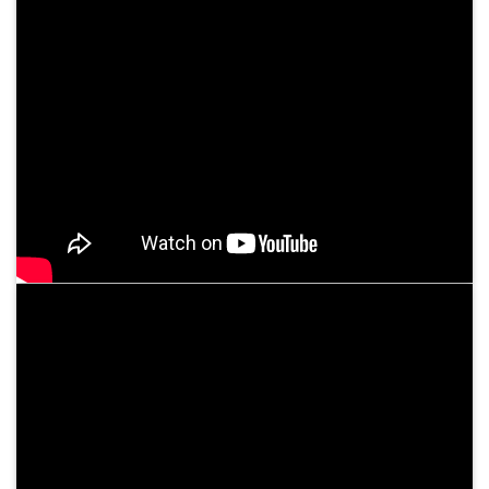
Sự kiện - Video
ĐIỀU TRỊ BỆNH BASEDOW BẰNG “PHẪU THUẬT TỨC THÌ ”AN
TOÀN VÀ HIỆU QUẢ
05/06/2024