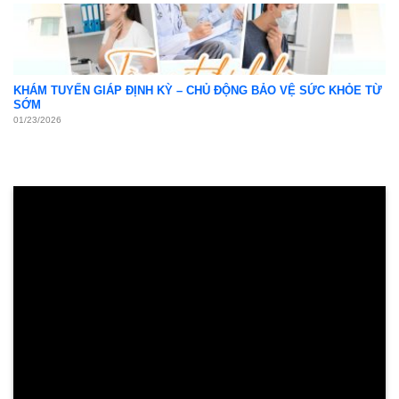
NGƯU GIÁC LINH – TH