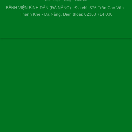
LÊ THIÊN THANH - 46 TUỔI
TP. HUẾ
Cũng như nhiều người bị bướu giáp nhân, nỗi sợ lớn nhất của
tôi là phải đụng dao kéo, chịu đau đớn và mang vết sẹo dài ở
cổ. Thật may mắn khi đến Bệnh viện Bình Dân Đà Nẵng, nhờ
phác đồ điều trị tiên tiến và sự tư vấn tận tình của các bác sĩ,
tôi đã khỏi bệnh nhanh chóng, nhẹ nhàng mà hoàn toàn
không để lại sẹo.
NGUYỄN THANH TÙNG, 35 TUỔI
Ở CẦU GIẤY HÀ NỘI...
Kính chúc đội ngũ y bác sĩ Bệnh viện Bình Dân Đà Nẵng luôn