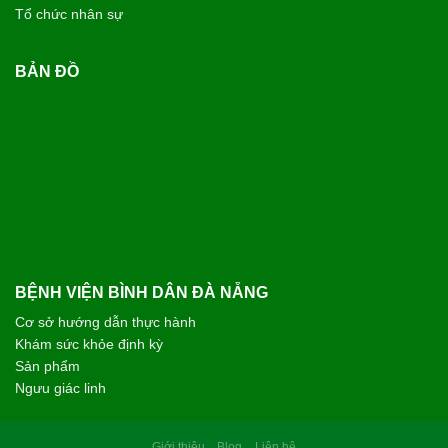
CHỊ N.T.HƯỜNG - 53 TUỔI
TP. GIA LAI
Tôi rất ấn tượng với sự chu đáo và nụ cười luôn nở trên môi
của các bạn nhân viên tại Bệnh viện Bình Dân Đà Nẵng. Các
bác sĩ thăm khám rất cẩn thận, giải thích bệnh tình vô cùng
cặn kẽ, dễ hiểu và luôn hết lòng vì người bệnh. Chân thành
cảm ơn đội ngũ y bác sĩ đã cho tôi một trải nghiệm thăm khám
thật sự an tâm.