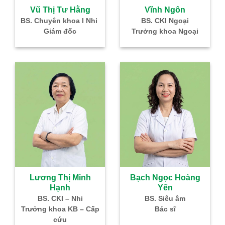
 Hằng
Vĩnh Ngôn
oa I Nhi
BS. CKI Ngoại
ốc
Trưởng khoa Ngoại
Đoà
BS
Trưở
 Minh
Bạch Ngọc Hoàng
h
Yến
 Nhi
BS. Siêu âm
KB – Cấp
Bác sĩ