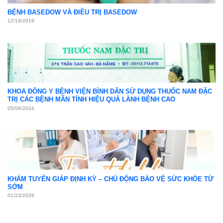
BỆNH BASEDOW VÀ ĐIỀU TRỊ BASEDOW
12/19/2019
KHOA ĐÔNG Y BỆNH VIỆN BÌNH DÂN SỬ DỤNG THUỐC NAM ĐẶC
TRỊ CÁC BỆNH MÃN TÍNH HIỆU QUẢ LÀNH BỆNH CAO
05/06/2024
KHÁM TUYẾN GIÁP ĐỊNH KỲ – CHỦ ĐỘNG BẢO VỆ SỨC KHỎE TỪ
SỚM
01/23/2026