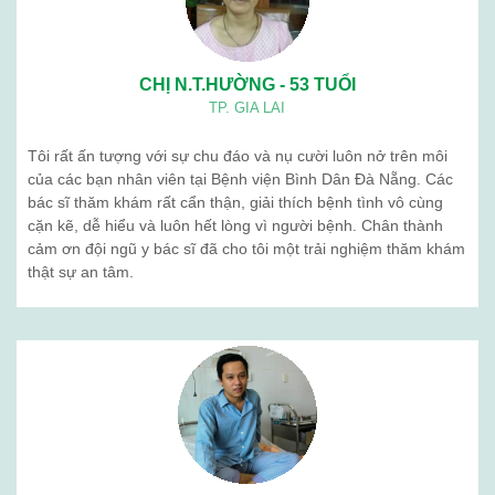
CHỊ N.T.HƯỜNG - 53 TUỔI
TP. GIA LAI
Tôi rất ấn tượng với sự chu đáo và nụ cười luôn nở trên môi
của các bạn nhân viên tại Bệnh viện Bình Dân Đà Nẵng. Các
bác sĩ thăm khám rất cẩn thận, giải thích bệnh tình vô cùng
cặn kẽ, dễ hiểu và luôn hết lòng vì người bệnh. Chân thành
cảm ơn đội ngũ y bác sĩ đã cho tôi một trải nghiệm thăm khám
thật sự an tâm.