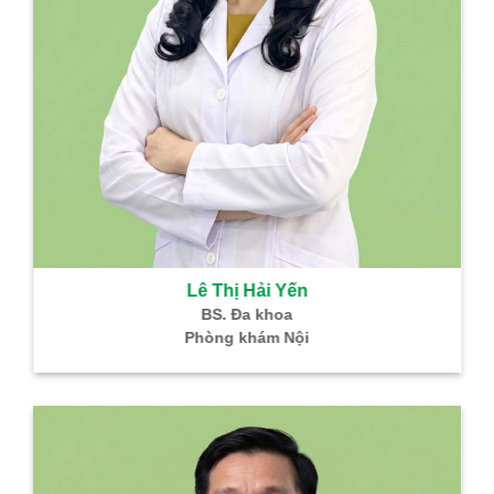
Lê Thị Hải Yến
BS. Đa khoa
Phòng khám Nội
B