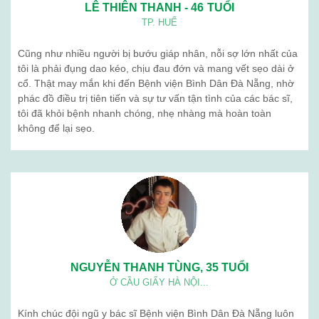
LÊ THIÊN THANH - 46 TUỔI
TP. HUẾ
Cũng như nhiều người bị bướu giáp nhân, nỗi sợ lớn nhất của
tôi là phải đụng dao kéo, chịu đau đớn và mang vết sẹo dài ở
cổ. Thật may mắn khi đến Bệnh viện Bình Dân Đà Nẵng, nhờ
phác đồ điều trị tiên tiến và sự tư vấn tận tình của các bác sĩ,
tôi đã khỏi bệnh nhanh chóng, nhẹ nhàng mà hoàn toàn
không để lại sẹo.
NGUYỄN THANH TÙNG, 35 TUỔI
Ở CẦU GIẤY HÀ NỘI...
Kính chúc đội ngũ y bác sĩ Bệnh viện Bình Dân Đà Nẵng luôn