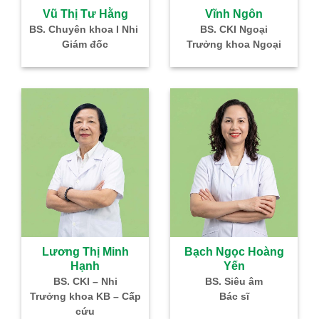
 Ngôn
 Ngoại
oa Ngoại
Đoàn Thị Trinh
BS. CKI – Nội
Trưởng khoa Nội
ọc Hoàng
ến
êu âm
 sĩ