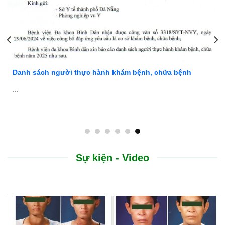
NGƯU GIÁC LINH – TH
ýp 2
Hỗ trợ điều trị nhồi máu não, nhồi máu cơ tim