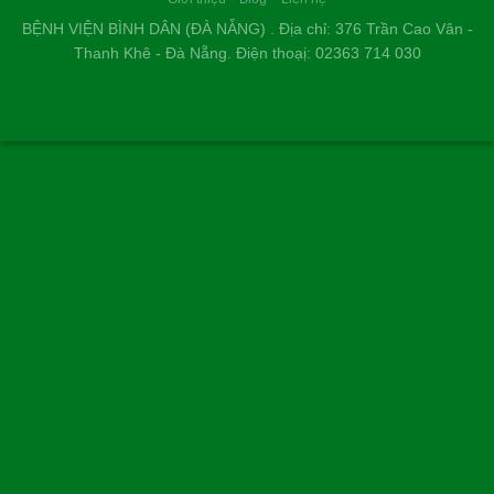
LÊ THIÊN THANH - 46 TUỔI
TP. HUẾ
Cũng như nhiều người bị bướu giáp nhân, nỗi sợ lớn nhất của
tôi là phải đụng dao kéo, chịu đau đớn và mang vết sẹo dài ở
cổ. Thật may mắn khi đến Bệnh viện Bình Dân Đà Nẵng, nhờ
phác đồ điều trị tiên tiến và sự tư vấn tận tình của các bác sĩ,
tôi đã khỏi bệnh nhanh chóng, nhẹ nhàng mà hoàn toàn
không để lại sẹo.
NGUYỄN THANH TÙNG, 35 TUỔI
Ở CẦU GIẤY HÀ NỘI...
Kính chúc đội ngũ y bác sĩ Bệnh viện Bình Dân Đà Nẵng luôn