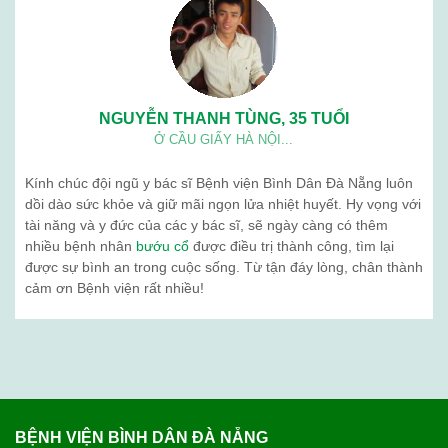
05
Th3
Siêu âm tuyến giáp có chính xác không?
Tuyến giáp là một tuyến nội tiết quan trọng, nằm
ở vùng cổ trước, nằm áp vào mặt trước bên của
sụn giáp và phần trên khí quản. Tuyến giáp gồm
hai thuỳ kết nối với nhau qua ...
PHẢN HỒI KHÁCH HÀNG