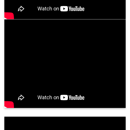
u cơ tim
Hỗ trợ điều trị viêm loét dạ dày, tá tràng
Thông tin hữu ích
ám bệnh, chữa bệnh
BỆNH VIỆN BÌNH DÂN ĐÀ NẴNG
NĂM 2026