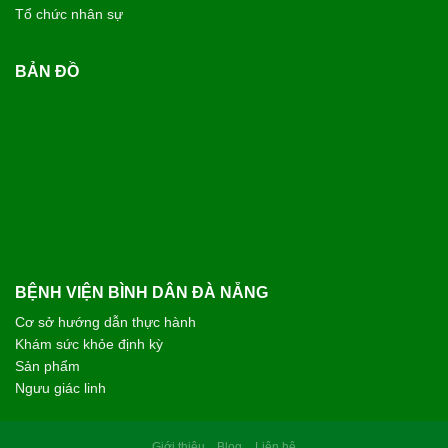
CHỊ N.T.HƯỜNG - 53 TUỔI
TP. GIA LAI
Tôi rất ấn tượng với sự chu đáo và nụ cười luôn nở trên môi
của các bạn nhân viên tại Bệnh viện Bình Dân Đà Nẵng. Các
bác sĩ thăm khám rất cẩn thận, giải thích bệnh tình vô cùng
cặn kẽ, dễ hiểu và luôn hết lòng vì người bệnh. Chân thành
cảm ơn đội ngũ y bác sĩ đã cho tôi một trải nghiệm thăm khám
thật sự an tâm.