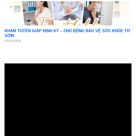
DẠ DÀY – TH