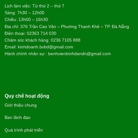
NGUYỄN THÀNH TUNG - 68 TUỔI
TP. QUẢNG NGÃI
Trải nghiệm điều trị tại Bệnh viện Bình Dân Đà Nẵng rất nhẹ
nhàng, không gây đau đớn. Sự cải thiện thể hiện rõ rệt ngay
sau liệu trình: cổ họng thông thoáng, chấm dứt tình trạng ho
kéo dài và ăn uống dễ dàng trở lại. Suốt nhiều tháng nay, sức
khỏe của tôi đã ổn định hoàn toàn, chất lượng cuộc sống được
nâng lên rõ rệt.