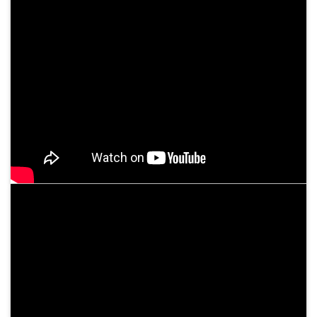
Cơ hội phát triển sự nghiệp trong 
nghiệp, hiện đại Với định hướng phát
Sự kiện - Video
ĐIỀU TRỊ BỆNH BASEDOW BẰNG “PHẪU THUẬT TỨC THÌ ”AN
TOÀN VÀ HIỆU QUẢ
05/06/2024