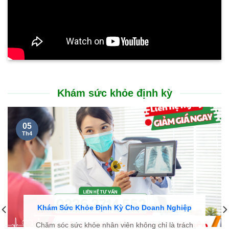
BỆNH BASEDOW VÀ ĐIỀU TRỊ BASEDOW
12/19/2019
KHOA ĐÔNG Y BỆNH VIỆN BÌNH DÂN SỬ DỤNG THUỐC NAM ĐẶC
TRỊ CÁC BỆNH MÃN TÍNH HIỆU QUẢ LÀNH BỆNH CAO
05/06/2024
KHÁM TUYẾN GIÁP ĐỊNH KỲ – CHỦ ĐỘNG BẢO VỆ SỨC KHỎE TỪ
SỚM
01/23/2026