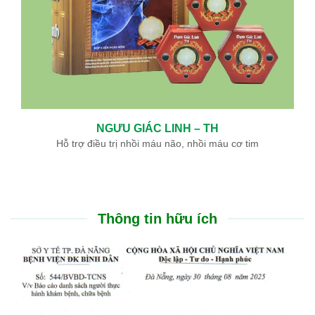
Nguyễn Thị Hải Yến
BS. Tai Mũi Họng
Trưởng LCK – TMH
Sản phẩm Đông Y