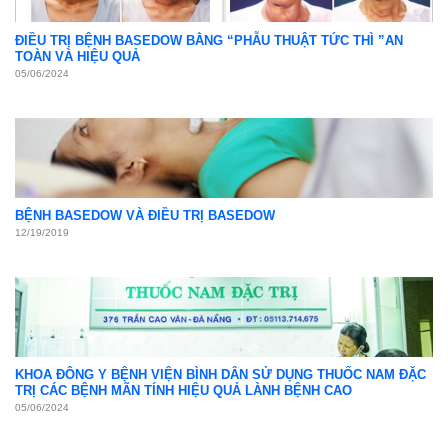
THÔNG MẠCH DƯỠNG NÃO – TH
Hỗ trợ điều trị di chứng tai biến mạch máu não