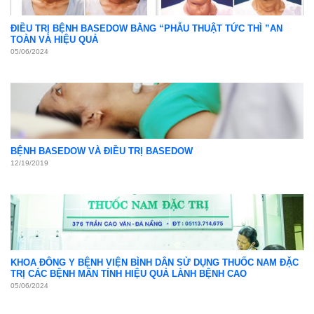
ĐIỀU TRỊ BỆNH BASEDOW BẰNG “PHẪU THUẬT TỨC THÌ ”AN
TOÀN VÀ HIỆU QUẢ
05/06/2024
BỆNH BASEDOW VÀ ĐIỀU TRỊ BASEDOW
12/19/2019
KHOA ĐÔNG Y BỆNH VIỆN BÌNH DÂN SỬ DỤNG THUỐC NAM ĐẶC
TRỊ CÁC BỆNH MÃN TÍNH HIỆU QUẢ LÀNH BỆNH CAO
05/06/2024