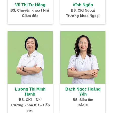
à
Vũ Thị Tư Hằng
Vĩnh Ngôn
–
BS. Chuyên khoa I Nhi
BS. CKI Ngoại
Giám đốc
Trưởng khoa Ngoại
IVF
Lương Thị Minh
Bạch Ngọc Hoàng
Hạnh
Yến
g
BS. CKI – Nhi
BS. Siêu âm
Nhi
Trưởng khoa KB – Cấp
Bác sĩ
cứu