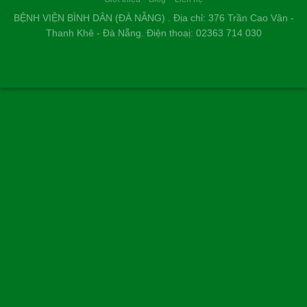
BỆNH VIỆN BÌNH DÂN (ĐÀ NẴNG) . Địa chỉ: 376 Trần Cao Vân -
Thanh Khê - Đà Nẵng. Điện thoạị: 02363 714 030