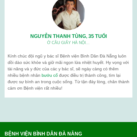
NGUYỄN THANH TÙNG, 35 TUỔI
Ở CẦU GIẤY HÀ NỘI...
Kính chúc đội ngũ y bác sĩ Bệnh viện Bình Dân Đà Nẵng luôn
dồi dào sức khỏe và giữ mãi ngọn lửa nhiệt huyết. Hy vọng với
tài năng và y đức của các y bác sĩ, sẽ ngày càng có thêm
nhiều bệnh nhân
bướu cổ
được điều trị thành công, tìm lại
được sự bình an trong cuộc sống. Từ tận đáy lòng, chân thành
cảm ơn Bệnh viện rất nhiều!
BỆNH VIỆN BÌNH DÂN ĐÀ NẴNG