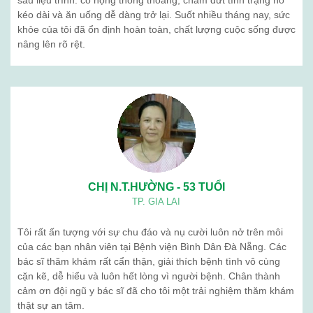
sau liệu trình: cổ họng thông thoáng, chấm dứt tình trạng ho
kéo dài và ăn uống dễ dàng trở lại. Suốt nhiều tháng nay, sức
khỏe của tôi đã ổn định hoàn toàn, chất lượng cuộc sống được
nâng lên rõ rệt.
CHỊ N.T.HƯỜNG - 53 TUỔI
TP. GIA LAI
Tôi rất ấn tượng với sự chu đáo và nụ cười luôn nở trên môi
của các bạn nhân viên tại Bệnh viện Bình Dân Đà Nẵng. Các
bác sĩ thăm khám rất cẩn thận, giải thích bệnh tình vô cùng
cặn kẽ, dễ hiểu và luôn hết lòng vì người bệnh. Chân thành
cảm ơn đội ngũ y bác sĩ đã cho tôi một trải nghiệm thăm khám
thật sự an tâm.