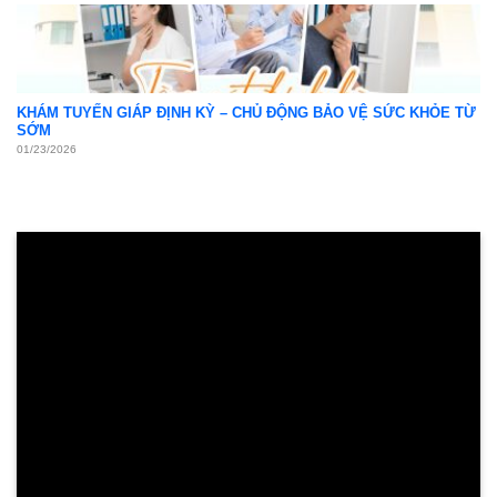
KHÁM TUYẾN GIÁP ĐỊNH KỲ – CHỦ ĐỘNG BẢO VỆ SỨC KHỎE TỪ
SỚM
01/23/2026