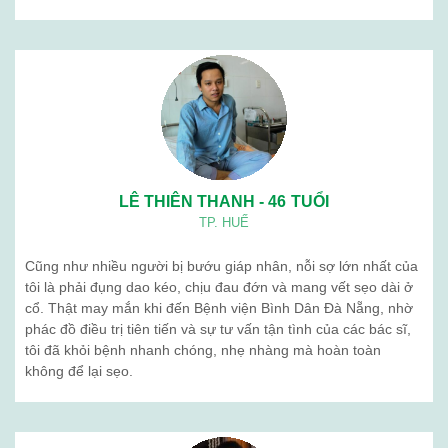
LÊ THIÊN THANH - 46 TUỔI
TP. HUẾ
Cũng như nhiều người bị bướu giáp nhân, nỗi sợ lớn nhất của
tôi là phải đụng dao kéo, chịu đau đớn và mang vết sẹo dài ở
cổ. Thật may mắn khi đến Bệnh viện Bình Dân Đà Nẵng, nhờ
phác đồ điều trị tiên tiến và sự tư vấn tận tình của các bác sĩ,
tôi đã khỏi bệnh nhanh chóng, nhẹ nhàng mà hoàn toàn
không để lại sẹo.