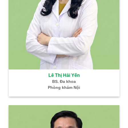
Bùi Thị Cúc
Bác sĩ CKI – HH –
Truyền Máu
Trưởng khoa Xét
nghiệm
Lê Thị Hải Yến
BS. Đa khoa
Phòng khám Nội
Nguyễn Thanh
Phong
Bác sĩ CKI – Gây mê