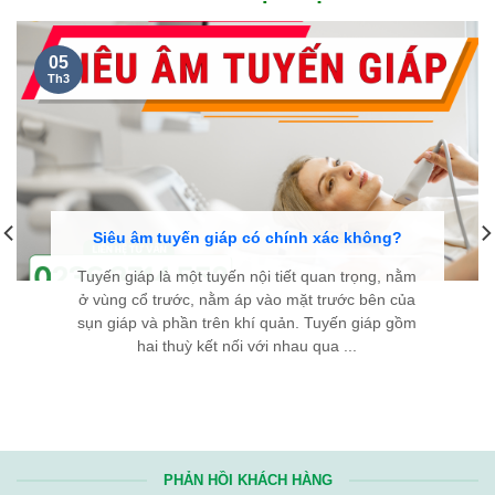
NGUYỄN THANH TÙNG, 35 TUỔI
Ở CẦU GIẤY HÀ NỘI...
Kính chúc đội ngũ y bác sĩ Bệnh viện Bình Dân Đà Nẵng luôn
dồi dào sức khỏe và giữ mãi ngọn lửa nhiệt huyết. Hy vọng với
tài năng và y đức của các y bác sĩ, sẽ ngày càng có thêm
nhiều bệnh nhân
bướu cổ
được điều trị thành công, tìm lại
được sự bình an trong cuộc sống. Từ tận đáy lòng, chân thành
cảm ơn Bệnh viện rất nhiều!