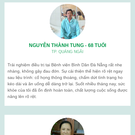
BỆNH VIỆN BÌNH DÂN ĐÀ NẴNG
Lịch làm việc: Từ thứ 2 – thứ 7
Sáng: 7h30 – 12h00
Chiều: 13h00 – 16h30
Địa chỉ: 376 Trần Cao Vân – Phường Thanh Khê – TP. Đà Nẵng
Điện thoại: 02363 714 030
Chăm sóc khách hàng: 0236 7105 888
Email: kinhdoanh.bvbd@gmail.com
Hành chính nhân sự : benhvienbinhdandn@gmail.com
Quy chế hoạt động
Giới thiệu chung
Ban lãnh đạo