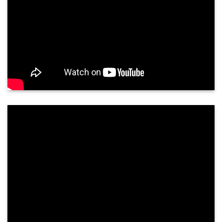
Siêu âm tuyến giáp có chính xác không?
Tuyến giáp là một tuyến nội tiết quan trọng, nằm
ở vùng cổ trước, nằm áp vào mặt trước bên của
sụn giáp và phần trên khí quản. Tuyến giáp gồm
hai thuỳ kết nối với nhau qua ...
PHẢN HỒI KHÁCH HÀNG
NGUYỄN THÀNH TUNG - 68 TUỔI
TP. QUẢNG NGÃI