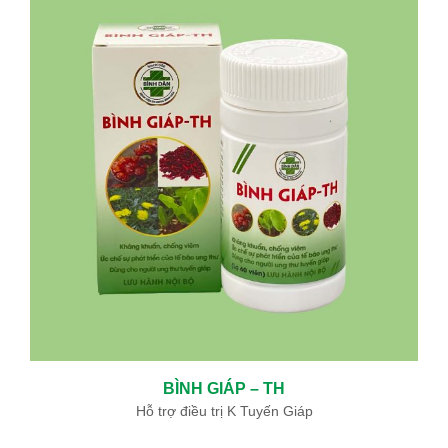
ĐIỀU TRỊ BỆNH BASEDOW BẰNG “PHẪU THUẬT TỨC THÌ ”AN
TOÀN VÀ HIỆU QUẢ
05/06/2024
BỆNH BASEDOW VÀ ĐIỀU TRỊ BASEDOW
12/19/2019
KHOA ĐÔNG Y BỆNH VIỆN BÌNH DÂN SỬ DỤNG THUỐC NAM ĐẶC