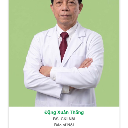
hồi sức
Trưởng Khoa PT –
GMHS
Sản phẩm Đông Y
Đặng Xuân Thắng
BS. CKI Nội
Bác sĩ Nội