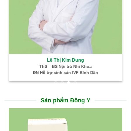
Lê Thị Kim Dung
ThS – BS Nội trú Nhi Khoa
NGƯU GIÁC LINH – TH
Hỗ trợ sinh sản IVF Bình Dân
ỗ trợ điều trị nhồi máu não, nhồi máu cơ tim
Hỗ trợ đ
Thông tin hữu ích