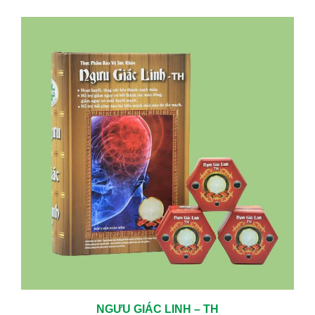
TRỊ CÁC BỆNH MÃN TÍNH HIỆU QUẢ LÀNH BỆNH CAO
05/06/2024
KHÁM TUYẾN GIÁP ĐỊNH KỲ – CHỦ ĐỘNG BẢO VỆ SỨC KHỎE TỪ
SỚM
01/23/2026