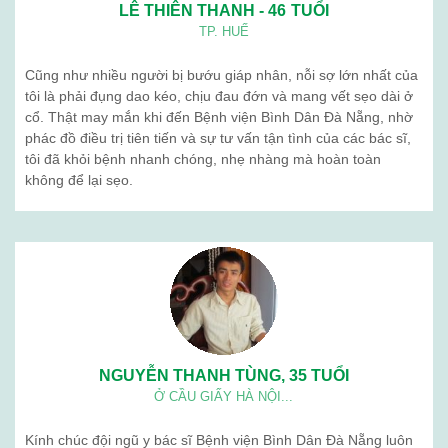
Ngưu giác linh
Giới thiệu
Blog
Liên hệ
BỆNH VIỆN BÌNH DÂN (ĐÀ NẴNG) . Địa chỉ: 376 Trần Cao Vân -
Thanh Khê - Đà Nẵng. Điện thoạị: 02363 714 030