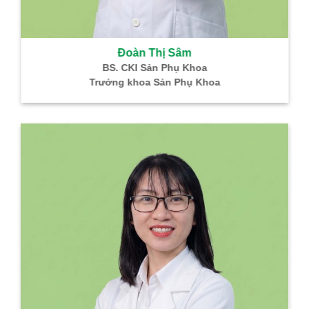
Đoàn Thị Sâm
BS. CKI Sản Phụ Khoa
rưởng khoa Sản Phụ Khoa
BÌNH GIÁP – TH
THÔNG
Hỗ trợ điều trị K Tuyến Giáp
Hỗ trợ điều