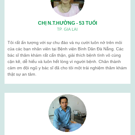
Quá trình phát triển
Tổ chức nhân sự
BẢN ĐỒ
BỆNH VIỆN BÌNH DÂN ĐÀ NẴNG
Cơ sở hướng dẫn thực hành
Khám sức khỏe định kỳ
Sản phẩm