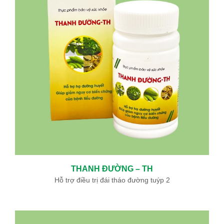
Ưu đãi đặc biệt: Khám chữa bệnh áp dụng BHYT
Trong tinh thần đồng hành cùng người dân vượt qua khó khăn
do thiên tai lũ lụt, Bệnh viện Bình Dân ...
Sự kiện - Video