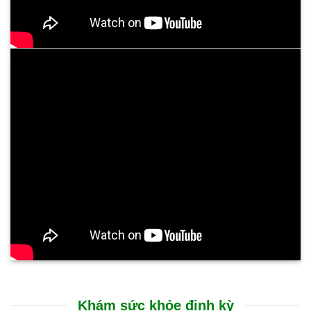
Trải nghiệm điều trị tại Bệnh viện Bình Dân Đà Nẵng rất nhẹ
nhàng, không gây đau đớn. Sự cải thiện thể hiện rõ rệt ngay
sau liệu trình: cổ họng thông thoáng, chấm dứt tình trạng ho
kéo dài và ăn uống dễ dàng trở lại. Suốt nhiều tháng nay, sức
khỏe của tôi đã ổn định hoàn toàn, chất lượng cuộc sống được
nâng lên rõ rệt.
CHỊ N.T.HƯỜNG - 53 TUỔI
TP. GIA LAI
Tôi rất ấn tượng với sự chu đáo và nụ cười luôn nở trên môi
của các bạn nhân viên tại Bệnh viện Bình Dân Đà Nẵng. Các
bác sĩ thăm khám rất cẩn thận, giải thích bệnh tình vô cùng