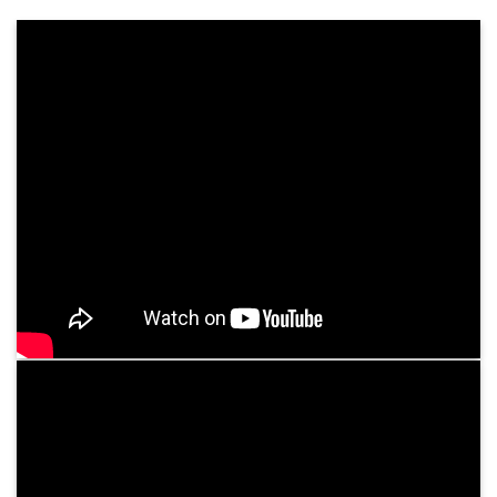
Khám Sức Khỏe Định Kỳ Cho Doanh Nghiệp
Chăm sóc sức khỏe nhân viên không chỉ là trách
nhiệm, mà còn là chiến lược dài hạn giúp doanh
nghiệp phát triển mạnh mẽ và bền vững. Tại
Bệnh viện Bình Dân, chúng tôi cung cấp dịch ...
Tư vấn dịch vụ
05
Th3