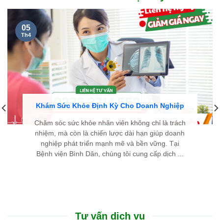
cặn kẽ, dễ hiểu và luôn hết lòng vì người bệnh. Chân thành
cảm ơn đội ngũ y bác sĩ đã cho tôi một trải nghiệm thăm khám
thật sự an tâm.
LÊ THIÊN THANH - 46 TUỔI
TP. HUẾ
Cũng như nhiều người bị bướu giáp nhân, nỗi sợ lớn nhất của
tôi là phải đụng dao kéo, chịu đau đớn và mang vết sẹo dài ở
cổ. Thật may mắn khi đến Bệnh viện Bình Dân Đà Nẵng, nhờ
phác đồ điều trị tiên tiến và sự tư vấn tận tình của các bác sĩ,
tôi đã khỏi bệnh nhanh chóng, nhẹ nhàng mà hoàn toàn
không để lại sẹo.