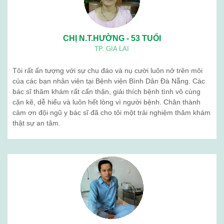
CHỊ N.T.HƯỜNG - 53 TUỔI
TP. GIA LAI
Tôi rất ấn tượng với sự chu đáo và nụ cười luôn nở trên môi
của các bạn nhân viên tại Bệnh viện Bình Dân Đà Nẵng. Các
bác sĩ thăm khám rất cẩn thận, giải thích bệnh tình vô cùng
cặn kẽ, dễ hiểu và luôn hết lòng vì người bệnh. Chân thành
cảm ơn đội ngũ y bác sĩ đã cho tôi một trải nghiệm thăm khám
thật sự an tâm.