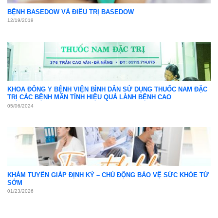
BỆNH BASEDOW VÀ ĐIỀU TRỊ BASEDOW
12/19/2019
KHOA ĐÔNG Y BỆNH VIỆN BÌNH DÂN SỬ DỤNG THUỐC NAM ĐẶC
TRỊ CÁC BỆNH MÃN TÍNH HIỆU QUẢ LÀNH BỆNH CAO
05/06/2024
KHÁM TUYẾN GIÁP ĐỊNH KỲ – CHỦ ĐỘNG BẢO VỆ SỨC KHỎE TỪ
SỚM
01/23/2026