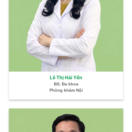
Lê Thị Hải Yến
BS. Đa khoa
Phòng khám Nội
B