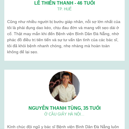
LÊ THIÊN THANH - 46 TUỔI
TP. HUẾ
Cũng như nhiều người bị bướu giáp nhân, nỗi sợ lớn nhất của
tôi là phải đụng dao kéo, chịu đau đớn và mang vết sẹo dài ở
cổ. Thật may mắn khi đến Bệnh viện Bình Dân Đà Nẵng, nhờ
phác đồ điều trị tiên tiến và sự tư vấn tận tình của các bác sĩ,
tôi đã khỏi bệnh nhanh chóng, nhẹ nhàng mà hoàn toàn
không để lại sẹo.
NGUYỄN THANH TÙNG, 35 TUỔI
Ở CẦU GIẤY HÀ NỘI...
Kính chúc đội ngũ y bác sĩ Bệnh viện Bình Dân Đà Nẵng luôn