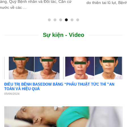
do thiên tai lũ lụt, Bệnh viện Bình Dân ...
Sự kiện - Video
ĐIỀU TRỊ BỆNH BASEDOW BẰNG “PHẪU THUẬT TỨC THÌ ”AN
TOÀN VÀ HIỆU QUẢ
05/06/2024