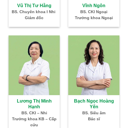
à
Vũ Thị Tư Hằng
Vĩnh Ngôn
–
BS. Chuyên khoa I Nhi
BS. CKI Ngoại
Giám đốc
Trưởng khoa Ngoại
IVF
Lương Thị Minh
Bạch Ngọc Hoàng
Hạnh
Yến
g
BS. CKI – Nhi
BS. Siêu âm
Nhi
Trưởng khoa KB – Cấp
Bác sĩ
cứu