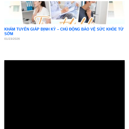
KHÁM TUYẾN GIÁP ĐỊNH KỲ – CHỦ ĐỘNG BẢO VỆ SỨC KHỎE TỪ
SỚM
01/23/2026