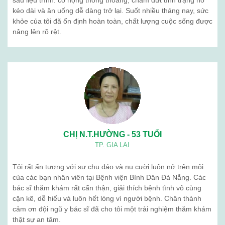
sau liệu trình: cổ họng thông thoáng, chấm dứt tình trạng ho
kéo dài và ăn uống dễ dàng trở lại. Suốt nhiều tháng nay, sức
khỏe của tôi đã ổn định hoàn toàn, chất lượng cuộc sống được
nâng lên rõ rệt.
CHỊ N.T.HƯỜNG - 53 TUỔI
TP. GIA LAI
Tôi rất ấn tượng với sự chu đáo và nụ cười luôn nở trên môi
của các bạn nhân viên tại Bệnh viện Bình Dân Đà Nẵng. Các
bác sĩ thăm khám rất cẩn thận, giải thích bệnh tình vô cùng
cặn kẽ, dễ hiểu và luôn hết lòng vì người bệnh. Chân thành
cảm ơn đội ngũ y bác sĩ đã cho tôi một trải nghiệm thăm khám
thật sự an tâm.