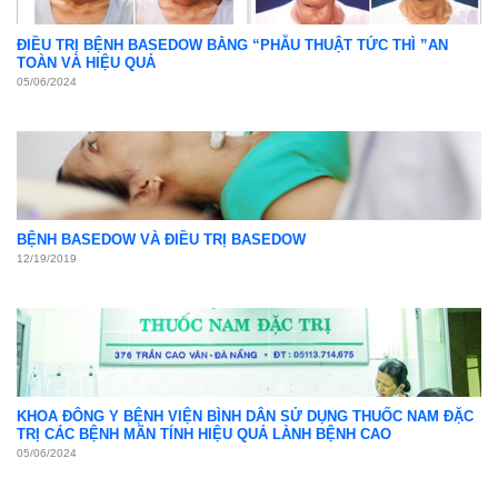
ĐIỀU TRỊ BỆNH BASEDOW BẰNG “PHẪU THUẬT TỨC THÌ ”AN
TOÀN VÀ HIỆU QUẢ
05/06/2024
BỆNH BASEDOW VÀ ĐIỀU TRỊ BASEDOW
12/19/2019
KHOA ĐÔNG Y BỆNH VIỆN BÌNH DÂN SỬ DỤNG THUỐC NAM ĐẶC
TRỊ CÁC BỆNH MÃN TÍNH HIỆU QUẢ LÀNH BỆNH CAO
05/06/2024