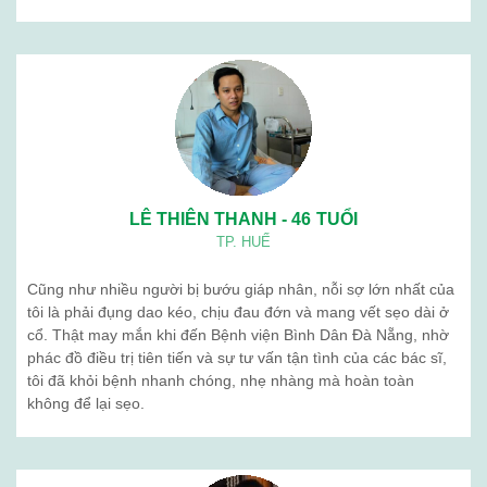
LÊ THIÊN THANH - 46 TUỔI
TP. HUẾ
Cũng như nhiều người bị bướu giáp nhân, nỗi sợ lớn nhất của
tôi là phải đụng dao kéo, chịu đau đớn và mang vết sẹo dài ở
cổ. Thật may mắn khi đến Bệnh viện Bình Dân Đà Nẵng, nhờ
phác đồ điều trị tiên tiến và sự tư vấn tận tình của các bác sĩ,
tôi đã khỏi bệnh nhanh chóng, nhẹ nhàng mà hoàn toàn
không để lại sẹo.