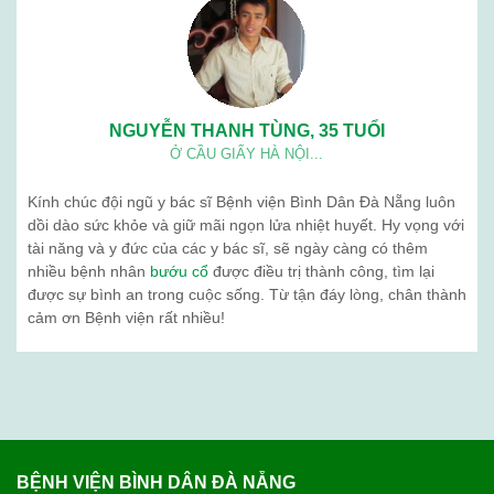
NGUYỄN THANH TÙNG, 35 TUỔI
Ở CẦU GIẤY HÀ NỘI...
Kính chúc đội ngũ y bác sĩ Bệnh viện Bình Dân Đà Nẵng luôn
dồi dào sức khỏe và giữ mãi ngọn lửa nhiệt huyết. Hy vọng với
tài năng và y đức của các y bác sĩ, sẽ ngày càng có thêm
nhiều bệnh nhân
bướu cổ
được điều trị thành công, tìm lại
được sự bình an trong cuộc sống. Từ tận đáy lòng, chân thành
cảm ơn Bệnh viện rất nhiều!
BỆNH VIỆN BÌNH DÂN ĐÀ NẴNG