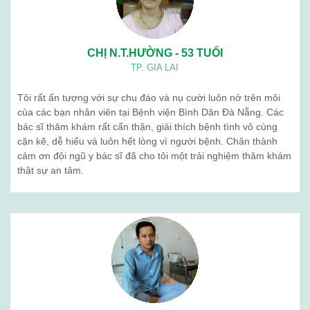
CHỊ N.T.HƯỜNG - 53 TUỔI
TP. GIA LAI
Tôi rất ấn tượng với sự chu đáo và nụ cười luôn nở trên môi
của các bạn nhân viên tại Bệnh viện Bình Dân Đà Nẵng. Các
bác sĩ thăm khám rất cẩn thận, giải thích bệnh tình vô cùng
cặn kẽ, dễ hiểu và luôn hết lòng vì người bệnh. Chân thành
cảm ơn đội ngũ y bác sĩ đã cho tôi một trải nghiệm thăm khám
thật sự an tâm.