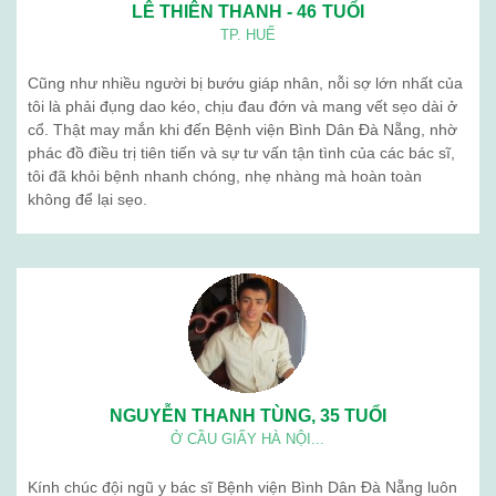
LÊ THIÊN THANH - 46 TUỔI
TP. HUẾ
Cũng như nhiều người bị bướu giáp nhân, nỗi sợ lớn nhất của
tôi là phải đụng dao kéo, chịu đau đớn và mang vết sẹo dài ở
cổ. Thật may mắn khi đến Bệnh viện Bình Dân Đà Nẵng, nhờ
phác đồ điều trị tiên tiến và sự tư vấn tận tình của các bác sĩ,
tôi đã khỏi bệnh nhanh chóng, nhẹ nhàng mà hoàn toàn
không để lại sẹo.
NGUYỄN THANH TÙNG, 35 TUỔI
Ở CẦU GIẤY HÀ NỘI...
Kính chúc đội ngũ y bác sĩ Bệnh viện Bình Dân Đà Nẵng luôn