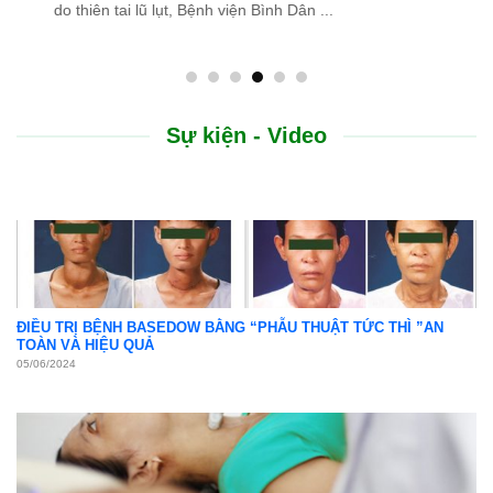
do thiên tai lũ lụt, Bệnh viện Bình Dân ...
Sự kiện - Video
ĐIỀU TRỊ BỆNH BASEDOW BẰNG “PHẪU THUẬT TỨC THÌ ”AN
TOÀN VÀ HIỆU QUẢ
05/06/2024