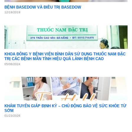
BỆNH BASEDOW VÀ ĐIỀU TRỊ BASEDOW
12/19/2019
KHOA ĐÔNG Y BỆNH VIỆN BÌNH DÂN SỬ DỤNG THUỐC NAM ĐẶC
TRỊ CÁC BỆNH MÃN TÍNH HIỆU QUẢ LÀNH BỆNH CAO
05/06/2024
KHÁM TUYẾN GIÁP ĐỊNH KỲ – CHỦ ĐỘNG BẢO VỆ SỨC KHỎE TỪ
SỚM
01/23/2026