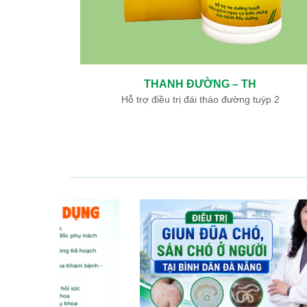
THANH ĐƯỜNG – TH
ày, tá tràng
Hỗ trợ điều trị đái tháo đường tuýp 2