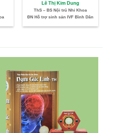
Lê Thị Kim Dung
Bùi 
ThS – BS Nội trú Nhi Khoa
Bác sĩ CKI –
oa
ĐN Hỗ trợ sinh sản IVF Bình Dân
Trưởng kh