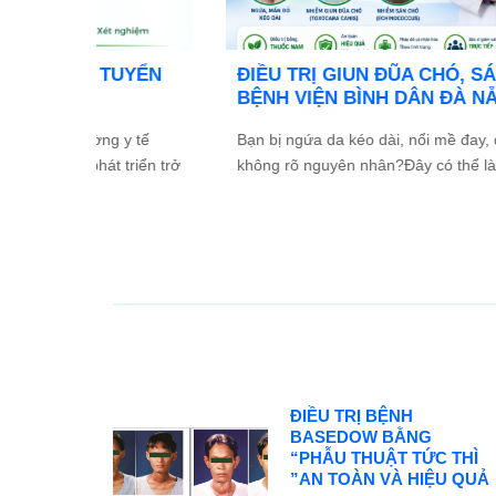
TỔ
Ưu đãi đặc biệt: Khám chữa bệnh áp dụn
2026
BHYT
và Đối
Trong tinh thần đồng hành cùng người dân vượt qua
ác ...
khó khăn do thiên tai lũ lụt, Bệnh viện Bình Dân ...
ĐIỀU TRỊ BỆNH
BASEDOW BẰNG
“PHẪU THUẬT TỨC THÌ
”AN TOÀN VÀ HIỆU QUẢ