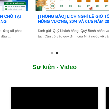
g
Bệnh viện Bình Dân Đà Nẵng thông báo
tuyển dụng
Bệnh viện Bình Dân Đà Nẵng đang tìm kiếm những
ứng viên tài năng, nhiệt huyết để gia nhập đội ngũ ...
Sự kiện - Video