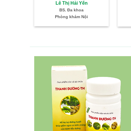
 Hải Yến
Lê Thị Hải Yến
ũi Họng
BS. Đa khoa
K – TMH
Phòng khám Nội