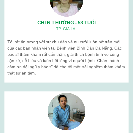
CHỊ N.T.HƯỜNG - 53 TUỔI
TP. GIA LAI
Tôi rất ấn tượng với sự chu đáo và nụ cười luôn nở trên môi
của các bạn nhân viên tại Bệnh viện Bình Dân Đà Nẵng. Các
bác sĩ thăm khám rất cẩn thận, giải thích bệnh tình vô cùng
cặn kẽ, dễ hiểu và luôn hết lòng vì người bệnh. Chân thành
cảm ơn đội ngũ y bác sĩ đã cho tôi một trải nghiệm thăm khám
thật sự an tâm.