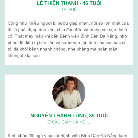
LÊ THIÊN THANH - 46 TUỔI
TP. HUẾ
Cũng như nhiều người bị bướu giáp nhân, nỗi sợ lớn nhất của
tôi là phải đụng dao kéo, chịu đau đớn và mang vết sẹo dài ở
cổ. Thật may mắn khi đến Bệnh viện Bình Dân Đà Nẵng, nhờ
phác đồ điều trị tiên tiến và sự tư vấn tận tình của các bác sĩ,
tôi đã khỏi bệnh nhanh chóng, nhẹ nhàng mà hoàn toàn
không để lại sẹo.
NGUYỄN THANH TÙNG, 35 TUỔI
Ở CẦU GIẤY HÀ NỘI...
Kính chúc đội ngũ y bác sĩ Bệnh viện Bình Dân Đà Nẵng luôn