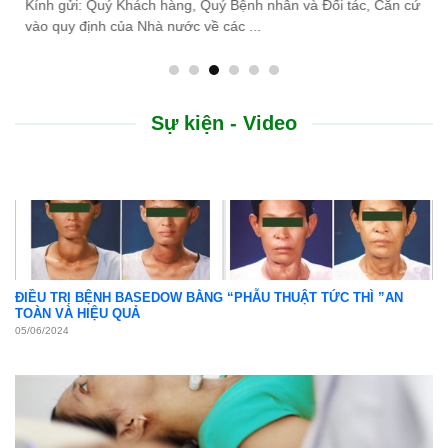
 Căn cứ
do thiên tai lũ lụt, Bệnh viện Bình Dân ...
Sự kiện - Video
ĐIỀU TRỊ BỆNH BASEDOW BẰNG “PHẪU THUẬT TỨC THÌ ”AN
TOÀN VÀ HIỆU QUẢ
05/06/2024