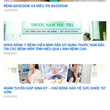
BỆNH BASEDOW VÀ ĐIỀU TRỊ BASEDOW
12/19/2019
KHOA ĐÔNG Y BỆNH VIỆN BÌNH DÂN SỬ DỤNG THUỐC NAM ĐẶC
TRỊ CÁC BỆNH MÃN TÍNH HIỆU QUẢ LÀNH BỆNH CAO
05/06/2024
KHÁM TUYẾN GIÁP ĐỊNH KỲ – CHỦ ĐỘNG BẢO VỆ SỨC KHỎE TỪ
SỚM
01/23/2026