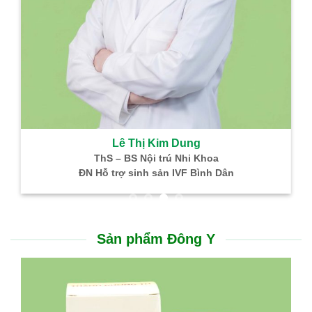
Lê Thị Kim Dung
ThS – BS Nội trú Nhi Khoa
ĐN Hỗ trợ sinh sản IVF Bình Dân
Sản phẩm Đông Y