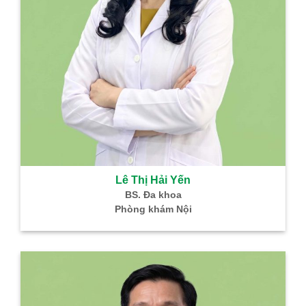
Lê Thị Hải Yến
BS. Đa khoa
Phòng khám Nội
B