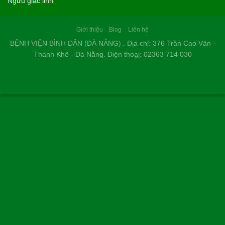
Ngưu giác linh
Giới thiệu
Blog
Liên hệ
BỆNH VIỆN BÌNH DÂN (ĐÀ NẴNG) . Địa chỉ: 376 Trần Cao Vân -
Thanh Khê - Đà Nẵng. Điện thoạị: 02363 714 030