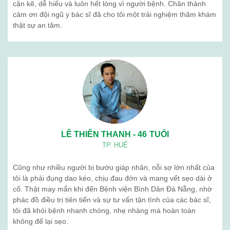
cặn kẽ, dễ hiểu và luôn hết lòng vì người bệnh. Chân thành
cảm ơn đội ngũ y bác sĩ đã cho tôi một trải nghiệm thăm khám
thật sự an tâm.
LÊ THIÊN THANH - 46 TUỔI
TP. HUẾ
Cũng như nhiều người bị bướu giáp nhân, nỗi sợ lớn nhất của
tôi là phải đụng dao kéo, chịu đau đớn và mang vết sẹo dài ở
cổ. Thật may mắn khi đến Bệnh viện Bình Dân Đà Nẵng, nhờ
phác đồ điều trị tiên tiến và sự tư vấn tận tình của các bác sĩ,
tôi đã khỏi bệnh nhanh chóng, nhẹ nhàng mà hoàn toàn
không để lại sẹo.