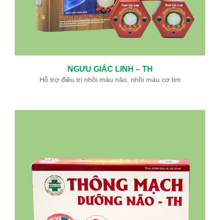
NGƯU GIÁC LINH – TH
Hỗ trợ điều trị nhồi máu não, nhồi máu cơ tim