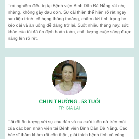
Trải nghiệm điều trị tại Bệnh viện Bình Dân Đà Nẵng rất nhẹ
nhàng, không gây đau đớn. Sự cải thiện thể hiện rõ rệt ngay
sau liệu trình: cổ họng thông thoáng, chấm dứt tình trạng ho
kéo dài và ăn uống dễ dàng trở lại. Suốt nhiều tháng nay, sức
khỏe của tôi đã ổn định hoàn toàn, chất lượng cuộc sống được
nâng lên rõ rệt.
CHỊ N.T.HƯỜNG - 53 TUỔI
TP. GIA LAI
Tôi rất ấn tượng với sự chu đáo và nụ cười luôn nở trên môi
của các bạn nhân viên tại Bệnh viện Bình Dân Đà Nẵng. Các
bác sĩ thăm khám rất cẩn thận, giải thích bệnh tình vô cùng