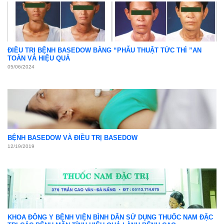
ĐIỀU TRỊ BỆNH BASEDOW BẰNG “PHẪU THUẬT TỨC THÌ ”AN
TOÀN VÀ HIỆU QUẢ
05/06/2024
BỆNH BASEDOW VÀ ĐIỀU TRỊ BASEDOW
12/19/2019
KHOA ĐÔNG Y BỆNH VIỆN BÌNH DÂN SỬ DỤNG THUỐC NAM ĐẶC