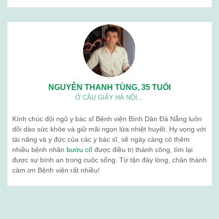
NGUYỄN THANH TÙNG, 35 TUỔI
Ở CẦU GIẤY HÀ NỘI...
Kính chúc đội ngũ y bác sĩ Bệnh viện Bình Dân Đà Nẵng luôn
dồi dào sức khỏe và giữ mãi ngọn lửa nhiệt huyết. Hy vọng với
tài năng và y đức của các y bác sĩ, sẽ ngày càng có thêm
nhiều bệnh nhân
bướu cổ
được điều trị thành công, tìm lại
được sự bình an trong cuộc sống. Từ tận đáy lòng, chân thành
cảm ơn Bệnh viện rất nhiều!