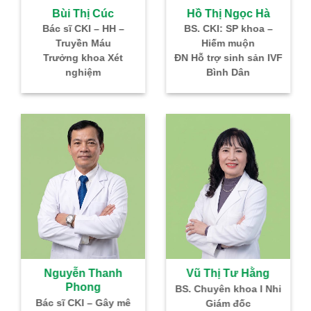
Bùi Thị Cúc
Hồ Thị Ngọc Hà
Bác sĩ CKI – HH –
BS. CKI: SP khoa –
BS
Truyền Máu
Hiếm muộn
Trưởng khoa Xét
ĐN Hỗ trợ sinh sản IVF
nghiệm
Bình Dân
Nguyễn Thanh
Vũ Thị Tư Hằng
Phong
BS. Chuyên khoa I Nhi
Tr
Bác sĩ CKI – Gây mê
Giám đốc