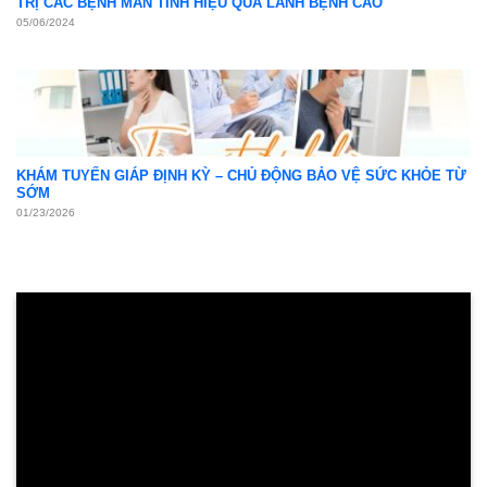
TRỊ CÁC BỆNH MÃN TÍNH HIỆU QUẢ LÀNH BỆNH CAO
05/06/2024
KHÁM TUYẾN GIÁP ĐỊNH KỲ – CHỦ ĐỘNG BẢO VỆ SỨC KHỎE TỪ
SỚM
01/23/2026