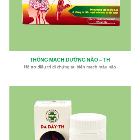
THÔNG MẠCH DƯỠNG NÃO – TH
Hỗ trợ điều trị di chứng tai biến mạch máu não