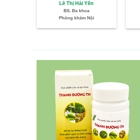
 Hải Yến
Lê Thị Hải Yến
ũi Họng
BS. Đa khoa
K – TMH
Phòng khám Nội