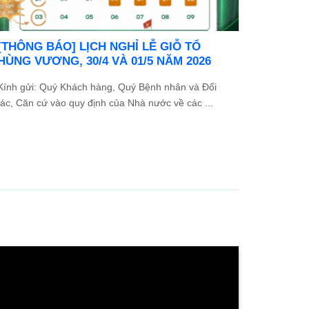
Danh sách người thực hành khám bệnh,
chữa bệnh
...