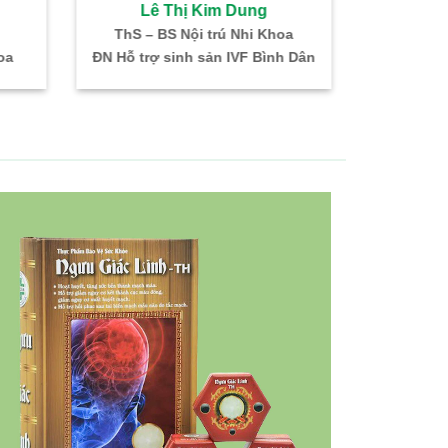
Lê Thị Kim Dung
Bùi 
ThS – BS Nội trú Nhi Khoa
Bác sĩ CKI –
oa
ĐN Hỗ trợ sinh sản IVF Bình Dân
Trưởng kh