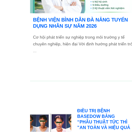
 TỔ
Ưu đãi đặc biệt: Khám chữa bệnh áp dụn
 2026
BHYT
 và Đối
Trong tinh thần đồng hành cùng người dân vượt qu
các ...
khó khăn do thiên tai lũ lụt, Bệnh viện Bình Dân ...
ĐIỀU TRỊ BỆNH
BASEDOW BẰNG
“PHẪU THUẬT TỨC THÌ
”AN TOÀN VÀ HIỆU QUẢ