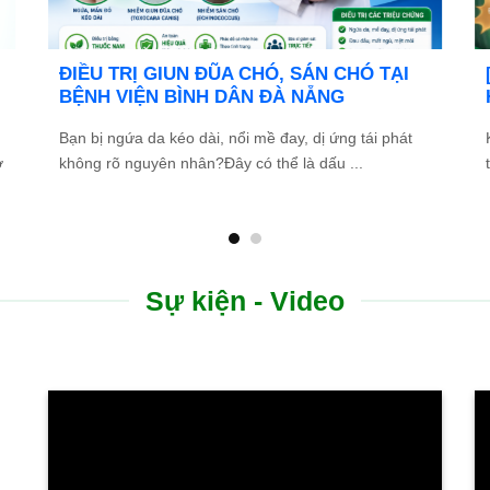
g
Bệnh viện Bình Dân Đà Nẵng thông báo
tuyển dụng
a
Bệnh viện Bình Dân Đà Nẵng đang tìm kiếm những
ứng viên tài năng, nhiệt huyết để gia nhập đội ngũ ...
Sự kiện - Video