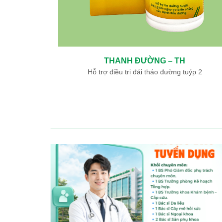
THANH ĐƯỜNG – TH
ày, tá tràng
Hỗ trợ điều trị đái tháo đường tuýp 2