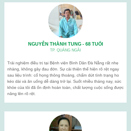
BỆNH VIỆN BÌNH DÂN ĐÀ NẴNG
Lịch làm việc: Từ thứ 2 – thứ 7
Sáng: 7h30 – 12h00
Chiều: 13h00 – 16h30
Địa chỉ: 376 Trần Cao Vân – Phường Thanh Khê – TP. Đà Nẵng
Điện thoại: 02363 714 030
Chăm sóc khách hàng: 0236 7105 888
Email: kinhdoanh.bvbd@gmail.com
Hành chính nhân sự : benhvienbinhdandn@gmail.com
Quy chế hoạt động
Giới thiệu chung
Ban lãnh đạo