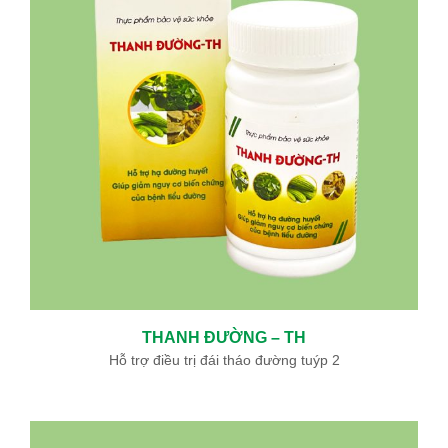
Ưu đãi đặc biệt: Khám chữa bệnh áp dụng BHYT
Trong tinh thần đồng hành cùng người dân vượt qua khó khăn
do thiên tai lũ lụt, Bệnh viện Bình Dân ...
Sự kiện - Video