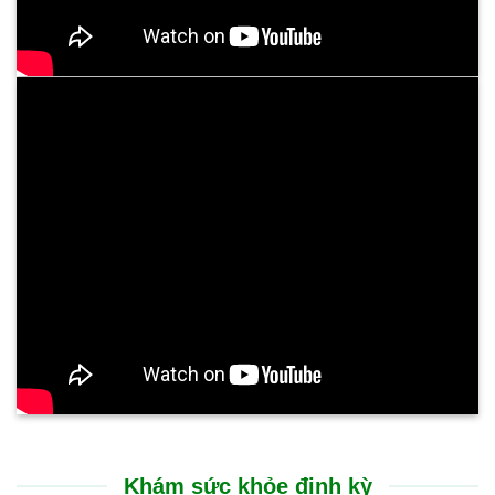
Trải nghiệm điều trị tại Bệnh viện Bình Dân Đà Nẵng rất nhẹ
nhàng, không gây đau đớn. Sự cải thiện thể hiện rõ rệt ngay
sau liệu trình: cổ họng thông thoáng, chấm dứt tình trạng ho
kéo dài và ăn uống dễ dàng trở lại. Suốt nhiều tháng nay, sức
khỏe của tôi đã ổn định hoàn toàn, chất lượng cuộc sống được
nâng lên rõ rệt.
CHỊ N.T.HƯỜNG - 53 TUỔI
TP. GIA LAI
Tôi rất ấn tượng với sự chu đáo và nụ cười luôn nở trên môi
của các bạn nhân viên tại Bệnh viện Bình Dân Đà Nẵng. Các
bác sĩ thăm khám rất cẩn thận, giải thích bệnh tình vô cùng