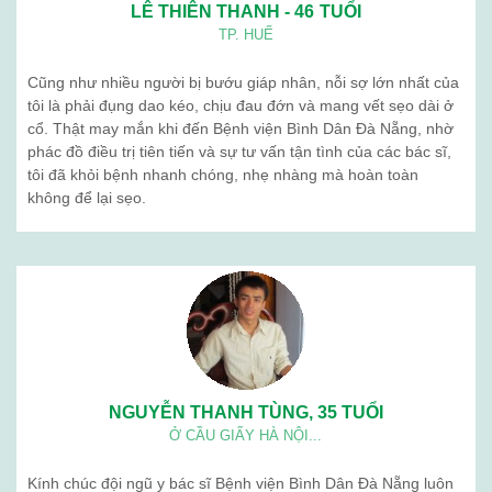
Ngưu giác linh
Giới thiệu
Blog
Liên hệ
BỆNH VIỆN BÌNH DÂN (ĐÀ NẴNG) . Địa chỉ: 376 Trần Cao Vân -
Thanh Khê - Đà Nẵng. Điện thoạị: 02363 714 030