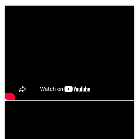
Khám Sức Khỏe Định Kỳ Cho Doanh Nghiệp
Chăm sóc sức khỏe nhân viên không chỉ là trách
nhiệm, mà còn là chiến lược dài hạn giúp doanh
nghiệp phát triển mạnh mẽ và bền vững. Tại
Bệnh viện Bình Dân, chúng tôi cung cấp dịch ...
Tư vấn dịch vụ
05
Th3