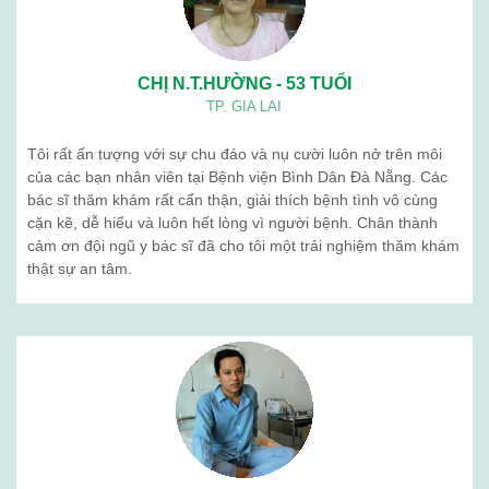
Quá trình phát triển
Tổ chức nhân sự
BẢN ĐỒ
BỆNH VIỆN BÌNH DÂN ĐÀ NẴNG
Cơ sở hướng dẫn thực hành
Khám sức khỏe định kỳ
Sản phẩm