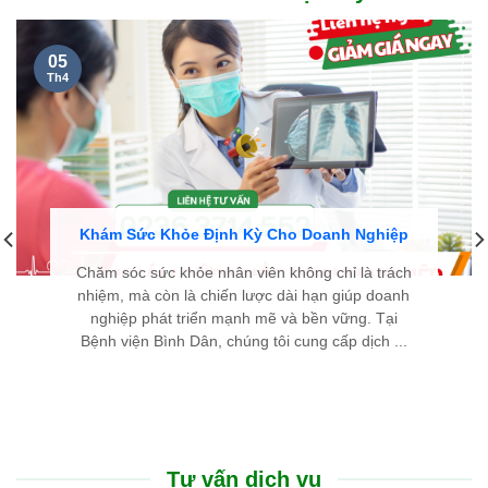
cặn kẽ, dễ hiểu và luôn hết lòng vì người bệnh. Chân thành
cảm ơn đội ngũ y bác sĩ đã cho tôi một trải nghiệm thăm khám
thật sự an tâm.
LÊ THIÊN THANH - 46 TUỔI
TP. HUẾ
Cũng như nhiều người bị bướu giáp nhân, nỗi sợ lớn nhất của
tôi là phải đụng dao kéo, chịu đau đớn và mang vết sẹo dài ở
cổ. Thật may mắn khi đến Bệnh viện Bình Dân Đà Nẵng, nhờ
phác đồ điều trị tiên tiến và sự tư vấn tận tình của các bác sĩ,
tôi đã khỏi bệnh nhanh chóng, nhẹ nhàng mà hoàn toàn
không để lại sẹo.