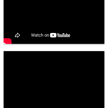
Siêu âm tuyến giáp có chính xác không?
Tuyến giáp là một tuyến nội tiết quan trọng, nằm
ở vùng cổ trước, nằm áp vào mặt trước bên của
sụn giáp và phần trên khí quản. Tuyến giáp gồm
hai thuỳ kết nối với nhau qua ...
PHẢN HỒI KHÁCH HÀNG
NGUYỄN THÀNH TUNG - 68 TUỔI
TP. QUẢNG NGÃI