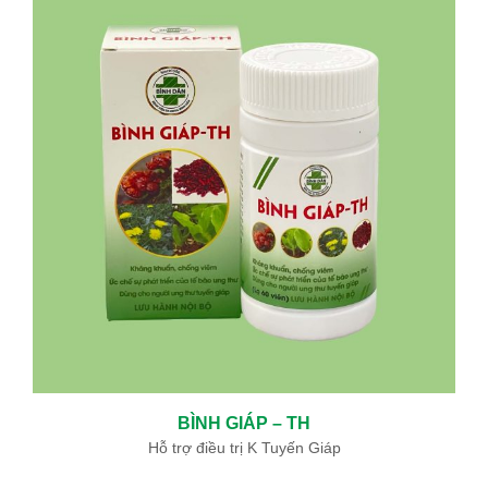
ĐIỀU TRỊ BỆNH BASEDOW BẰNG “PHẪU THUẬT TỨC THÌ ”AN
TOÀN VÀ HIỆU QUẢ
05/06/2024
BỆNH BASEDOW VÀ ĐIỀU TRỊ BASEDOW
12/19/2019
KHOA ĐÔNG Y BỆNH VIỆN BÌNH DÂN SỬ DỤNG THUỐC NAM ĐẶC