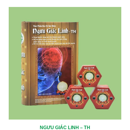
TRỊ CÁC BỆNH MÃN TÍNH HIỆU QUẢ LÀNH BỆNH CAO
05/06/2024
KHÁM TUYẾN GIÁP ĐỊNH KỲ – CHỦ ĐỘNG BẢO VỆ SỨC KHỎE TỪ
SỚM
01/23/2026