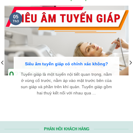
NGUYỄN THANH TÙNG, 35 TUỔI
Ở CẦU GIẤY HÀ NỘI...
Kính chúc đội ngũ y bác sĩ Bệnh viện Bình Dân Đà Nẵng luôn
dồi dào sức khỏe và giữ mãi ngọn lửa nhiệt huyết. Hy vọng với
tài năng và y đức của các y bác sĩ, sẽ ngày càng có thêm
nhiều bệnh nhân
bướu cổ
được điều trị thành công, tìm lại
được sự bình an trong cuộc sống. Từ tận đáy lòng, chân thành
cảm ơn Bệnh viện rất nhiều!