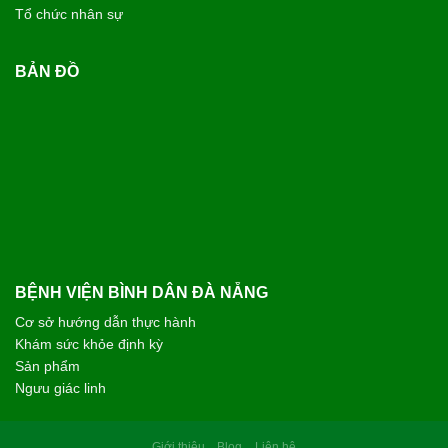
CHỊ N.T.HƯỜNG - 53 TUỔI
TP. GIA LAI
Tôi rất ấn tượng với sự chu đáo và nụ cười luôn nở trên môi
của các bạn nhân viên tại Bệnh viện Bình Dân Đà Nẵng. Các
bác sĩ thăm khám rất cẩn thận, giải thích bệnh tình vô cùng
cặn kẽ, dễ hiểu và luôn hết lòng vì người bệnh. Chân thành
cảm ơn đội ngũ y bác sĩ đã cho tôi một trải nghiệm thăm khám
thật sự an tâm.