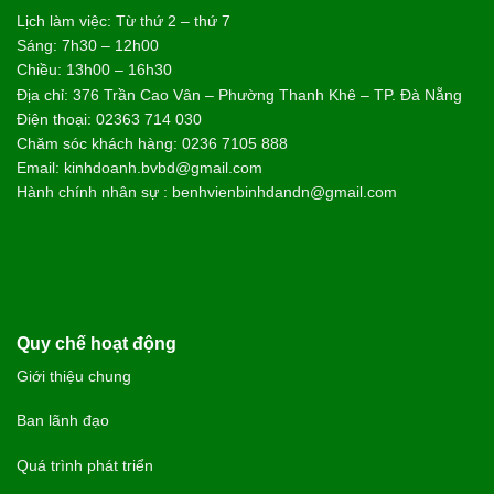
NGUYỄN THÀNH TUNG - 68 TUỔI
TP. QUẢNG NGÃI
Trải nghiệm điều trị tại Bệnh viện Bình Dân Đà Nẵng rất nhẹ
nhàng, không gây đau đớn. Sự cải thiện thể hiện rõ rệt ngay
sau liệu trình: cổ họng thông thoáng, chấm dứt tình trạng ho
kéo dài và ăn uống dễ dàng trở lại. Suốt nhiều tháng nay, sức
khỏe của tôi đã ổn định hoàn toàn, chất lượng cuộc sống được
nâng lên rõ rệt.