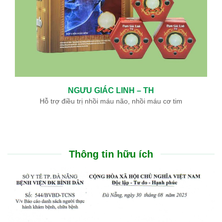
Nguyễn Thị Hải Yến
BS. Tai Mũi Họng
Trưởng LCK – TMH
Sản phẩm Đông Y