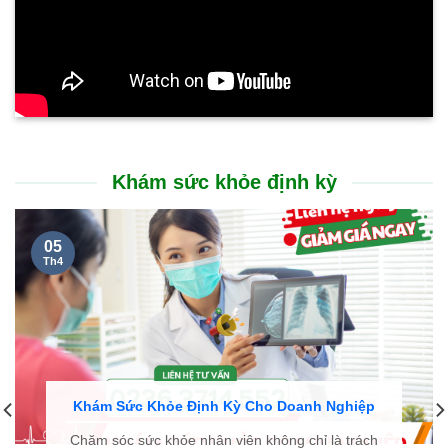
BỆNH BASEDOW VÀ ĐIỀU TRỊ BASEDOW
12/19/2019
KHOA ĐÔNG Y BỆNH VIỆN BÌNH DÂN SỬ DỤNG THUỐC NAM ĐẶC
TRỊ CÁC BỆNH MÃN TÍNH HIỆU QUẢ LÀNH BỆNH CAO
05/06/2024
KHÁM TUYẾN GIÁP ĐỊNH KỲ – CHỦ ĐỘNG BẢO VỆ SỨC KHỎE TỪ
SỚM
01/23/2026