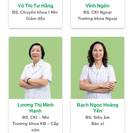
à
Vũ Thị Tư Hằng
Vĩnh Ngôn
–
BS. Chuyên khoa I Nhi
BS. CKI Ngoại
Giám đốc
Trưởng khoa Ngoại
IVF
Lương Thị Minh
Bạch Ngọc Hoàng
Hạnh
Yến
g
BS. CKI – Nhi
BS. Siêu âm
Nhi
Trưởng khoa KB – Cấp
Bác sĩ
cứu