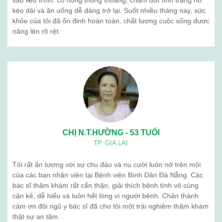
sau liệu trình: cổ họng thông thoáng, chấm dứt tình trạng ho
kéo dài và ăn uống dễ dàng trở lại. Suốt nhiều tháng nay, sức
khỏe của tôi đã ổn định hoàn toàn, chất lượng cuộc sống được
nâng lên rõ rệt.
CHỊ N.T.HƯỜNG - 53 TUỔI
TP. GIA LAI
Tôi rất ấn tượng với sự chu đáo và nụ cười luôn nở trên môi
của các bạn nhân viên tại Bệnh viện Bình Dân Đà Nẵng. Các
bác sĩ thăm khám rất cẩn thận, giải thích bệnh tình vô cùng
cặn kẽ, dễ hiểu và luôn hết lòng vì người bệnh. Chân thành
cảm ơn đội ngũ y bác sĩ đã cho tôi một trải nghiệm thăm khám
thật sự an tâm.