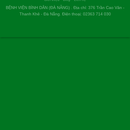
BỆNH VIỆN BÌNH DÂN (ĐÀ NẴNG) . Địa chỉ: 376 Trần Cao Vân -
Thanh Khê - Đà Nẵng. Điện thoạị: 02363 714 030