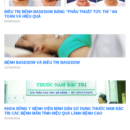
ĐIỀU TRỊ BỆNH BASEDOW BẰNG “PHẪU THUẬT TỨC THÌ ”AN
TOÀN VÀ HIỆU QUẢ
05/06/2024
BỆNH BASEDOW VÀ ĐIỀU TRỊ BASEDOW
12/19/2019
KHOA ĐÔNG Y BỆNH VIỆN BÌNH DÂN SỬ DỤNG THUỐC NAM ĐẶC
TRỊ CÁC BỆNH MÃN TÍNH HIỆU QUẢ LÀNH BỆNH CAO
05/06/2024