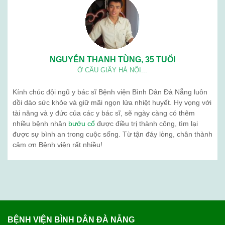
NGUYỄN THANH TÙNG, 35 TUỔI
Ở CẦU GIẤY HÀ NỘI...
Kính chúc đội ngũ y bác sĩ Bệnh viện Bình Dân Đà Nẵng luôn
dồi dào sức khỏe và giữ mãi ngọn lửa nhiệt huyết. Hy vọng với
tài năng và y đức của các y bác sĩ, sẽ ngày càng có thêm
nhiều bệnh nhân
bướu cổ
được điều trị thành công, tìm lại
được sự bình an trong cuộc sống. Từ tận đáy lòng, chân thành
cảm ơn Bệnh viện rất nhiều!
BỆNH VIỆN BÌNH DÂN ĐÀ NẴNG