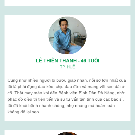
LÊ THIÊN THANH - 46 TUỔI
TP. HUẾ
Cũng như nhiều người bị bướu giáp nhân, nỗi sợ lớn nhất của
tôi là phải đụng dao kéo, chịu đau đớn và mang vết sẹo dài ở
cổ. Thật may mắn khi đến Bệnh viện Bình Dân Đà Nẵng, nhờ
phác đồ điều trị tiên tiến và sự tư vấn tận tình của các bác sĩ,
tôi đã khỏi bệnh nhanh chóng, nhẹ nhàng mà hoàn toàn
không để lại sẹo.