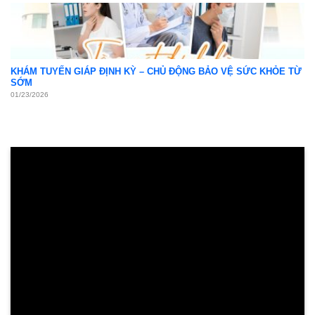
KHÁM TUYẾN GIÁP ĐỊNH KỲ – CHỦ ĐỘNG BẢO VỆ SỨC KHỎE TỪ
SỚM
01/23/2026